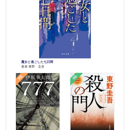
魔女と過ごした七日間
著者 東野 圭吾
2位
3位