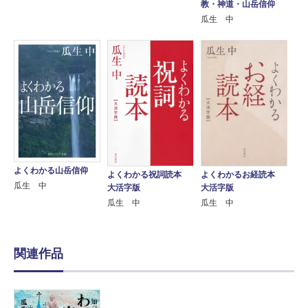
教・神道・山岳信仰
瓜生 中
よくわかる山岳信仰
よくわかる祝詞読本
よくわかるお経読本
瓜生 中
大活字版
大活字版
瓜生 中
瓜生 中
関連作品