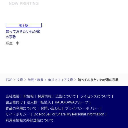
電子版
知っておきたいわが家
の宗教
瓜生 中
TOP
文庫
学芸・教養
角川ソフィア文庫
知っておきたいわが家の宗教
会社概要
IR情報
採用情報
広告について
ライセンスについて
書店様向け
法人様一括購入
KADOKAWAグループ
作品の利用について
お問い合わせ
プライバシーポリシー
サイトポリシー
Do Not Sell or Share My Personal Information
利用者情報の外部送信について