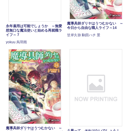
魔導具師ダリヤはうつむかない ～
永年雇用は可能でしょうか ～無愛
今日から自由な職人ライフ～14
想無口な魔法使いと始める再就職ラ
イフ～７
甘岸久弥 駒田ハチ 景
yokuu 烏羽雨
魔導具師ダリヤはうつむかない ～
八男って、それはないでしょう！