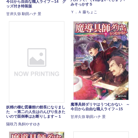
今日から自由な職人ライフ～14 グ
みそっかす５
ッズ付き特装版
Ｙ．Ａ 藤ちょこ
甘岸久弥 駒田ハチ 景
魔導具師ダリヤはうつむかない ～
妖精の棲む図書館の館長になりまし
今日から自由な職人ライフ～15
た ～第二の人生はのんびり生きた
いので面倒事はお断りします～１
甘岸久弥 駒田ハチ 景
陽咲乃 鳥飼やすゆき