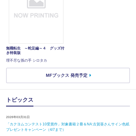
無職転生 ～蛇足編～４ グッズ付
き特装版
理不尽な孫の手 シロタカ
MFブックス 発売予定
トピックス
2026年03月31日
「カクヨムコンテスト10受賞作」対象書籍２冊＆NA:古賀葵さんサイン色紙
プレゼントキャンペーン（4/7まで）