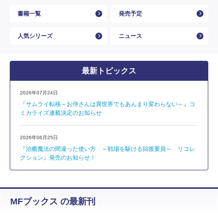
書籍一覧
発売予定
人気シリーズ
ニュース
最新トピックス
2026年07月24日
『サムライ転移～お侍さんは異世界でもあんまり変わらない～』コ
ミカライズ連載決定のお知らせ
2026年06月25日
『治癒魔法の間違った使い方 ～戦場を駆ける回復要員～ リコレ
クション』発売のお知らせ！
MFブックス の最新刊