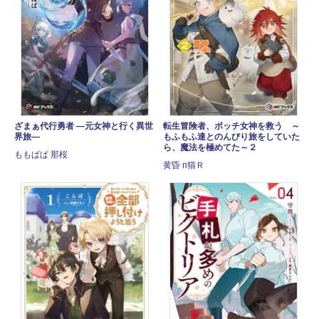
ざまぁ代行勇者 ―元女神と行く異世
転生冒険者、ボッチ女神を救う ～
界旅―
もふもふ達とのんびり旅をしていた
ら、魔法を極めてた～２
ももぱぱ 那桜
黄昏 п猫Ｒ