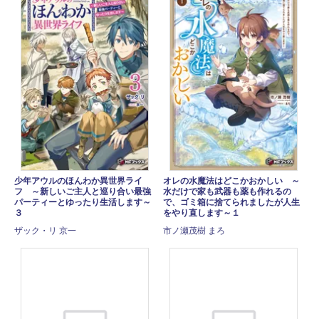
少年アウルのほんわか異世界ライ
オレの水魔法はどこかおかしい ～
フ ～新しいご主人と巡り合い最強
水だけで家も武器も薬も作れるの
パーティーとゆったり生活します～
で、ゴミ箱に捨てられましたが人生
３
をやり直します～１
ザック・リ 京一
市ノ瀬茂樹 まろ