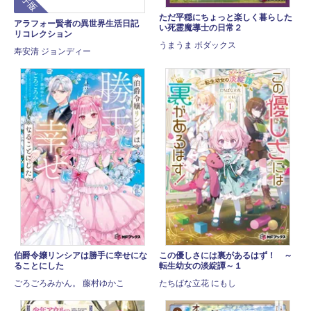
ただ平穏にちょっと楽しく暮らした
アラフォー賢者の異世界生活日記
い死霊魔導士の日常２
リコレクション
うまうま ボダックス
寿安清 ジョンディー
伯爵令嬢リンシアは勝手に幸せにな
この優しさには裏があるはず！ ～
ることにした
転生幼女の淡綻譚～１
ごろごろみかん。 藤村ゆかこ
たちばな立花 にもし