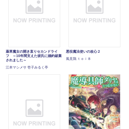
薬草魔女の開き直りセカンドライ
悪役魔法使いの改心２
フ ～10年間支えた彼氏に婚約破棄
風見鶏 ｔｏｉ８
されました～
江本マシメサ 壱子みるく亭