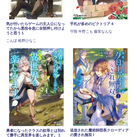
気が付いたらゲームの主人公になっ
手札が多めのビクトリア４
てたから悪役令息に全部押し付けよ
守雨 牛野こも 藤実なんな
うと思う１
こんぽ 桧野ひなこ
追放された魔術師団長クローディア
勇者になったクラスの奴等とは別れ
の愛され無双 I
て勝手に異世界を楽しみます。１