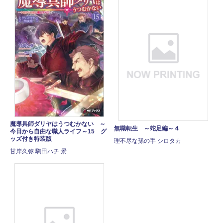
魔導具師ダリヤはうつむかない ～
無職転生 ～蛇足編～４
今日から自由な職人ライフ～15 グ
ッズ付き特装版
理不尽な孫の手 シロタカ
甘岸久弥 駒田ハチ 景