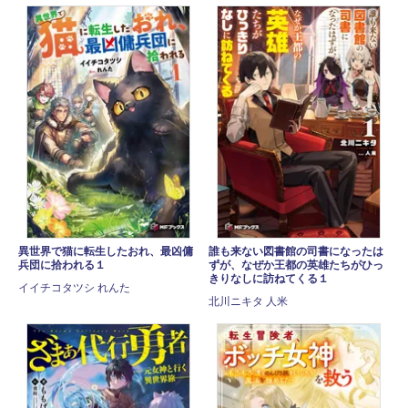
異世界で猫に転生したおれ、最凶傭
誰も来ない図書館の司書になったは
兵団に拾われる１
ずが、なぜか王都の英雄たちがひっ
きりなしに訪ねてくる１
イイチコタツシ れんた
北川ニキタ 人米