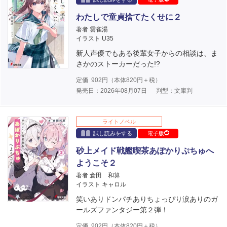
わたしで童貞捨てたくせに２
著者 雲雀湯
イラスト U35
新人声優でもある後輩女子からの相談は、ま
さかのストーカーだった!?
定価
902
円（本体
820
円＋税）
発売日：2026年08月07日
判型：文庫判
ライトノベル
試し読みをする
電子版
砂上メイド戦艦喫茶あぽかりぷちゅへ
ようこそ２
著者 倉田 和算
イラスト キャロル
笑いありドンパチありちょっぴり涙ありのガ
ールズファンタジー第２弾！
定価
902
円（本体
820
円＋税）