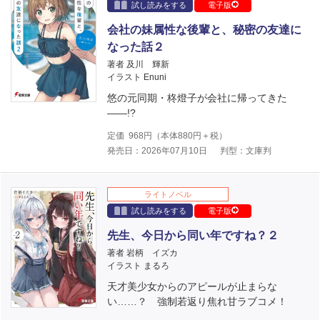
試し読みをする
電子版
会社の妹属性な後輩と、秘密の友達に
なった話２
著者 及川 輝新
イラスト Enuni
悠の元同期・柊燈子が会社に帰ってきた
――!?
定価
968
円（本体
880
円＋税）
発売日：2026年07月10日
判型：文庫判
ライトノベル
試し読みをする
電子版
先生、今日から同い年ですね？２
著者 岩柄 イズカ
イラスト まるろ
天才美少女からのアピールが止まらな
い……？ 強制若返り焦れ甘ラブコメ！