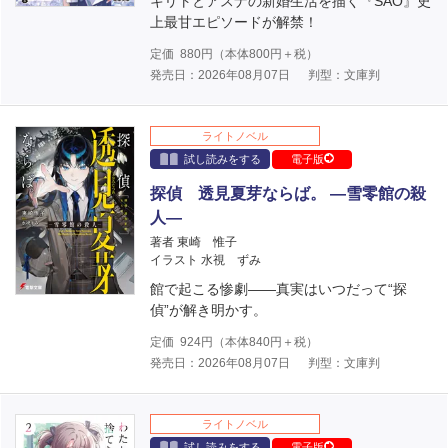
キリトとアスナの新婚生活を描く『SAO』史
上最甘エピソードが解禁！
定価
880
円（本体
800
円＋税）
発売日：2026年08月07日
判型：文庫判
ライトノベル
試し読みをする
電子版
探偵 透見夏芽ならば。 ―雪零館の殺
人―
著者 東崎 惟子
イラスト 水視 ずみ
館で起こる惨劇――真実はいつだって“探
偵”が解き明かす。
定価
924
円（本体
840
円＋税）
発売日：2026年08月07日
判型：文庫判
ライトノベル
試し読みをする
電子版