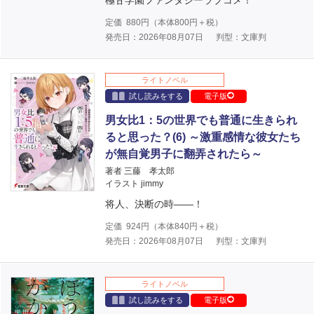
極甘学園ファンタジーラブコメ！
定価
880
円（本体
800
円＋税）
発売日：2026年08月07日
判型：文庫判
ライトノベル
試し読みをする
電子版
男女比1：5の世界でも普通に生きられ
ると思った？(6) ～激重感情な彼女たち
が無自覚男子に翻弄されたら～
著者 三藤 孝太郎
イラスト jimmy
将人、決断の時――！
定価
924
円（本体
840
円＋税）
発売日：2026年08月07日
判型：文庫判
ライトノベル
試し読みをする
電子版