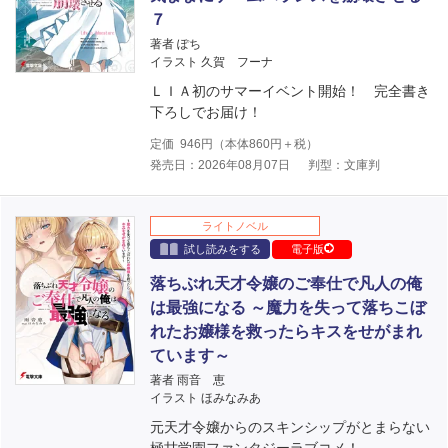
７
著者 ぽち
イラスト 久賀 フーナ
ＬＩＡ初のサマーイベント開始！ 完全書き
下ろしでお届け！
定価
946
円（本体
860
円＋税）
発売日：2026年08月07日
判型：文庫判
ライトノベル
試し読みをする
電子版
落ちぶれ天才令嬢のご奉仕で凡人の俺
は最強になる ～魔力を失って落ちこぼ
れたお嬢様を救ったらキスをせがまれ
ています～
著者 雨音 恵
イラスト ほみなみあ
元天才令嬢からのスキンシップがとまらない