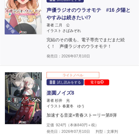
声優ラジオのウラオモテ #16 夕陽と
やすみは続きたい!?
電子版
著者 二月 公
イラスト さばみぞれ
完結のその後も、電子専売でまだまだ続
く！ 声優ラジオのウラオモテ！
発売日：2026年07月10日
ライトノベル
試し読みをする
電子版
楽園ノイズ8
著者 杉井 光
イラスト 春夏冬 ゆう
加速する音楽×青春ストーリー第8弾
定価
924
円（本体
840
円＋税）
発売日：2026年07月10日
判型：文庫判