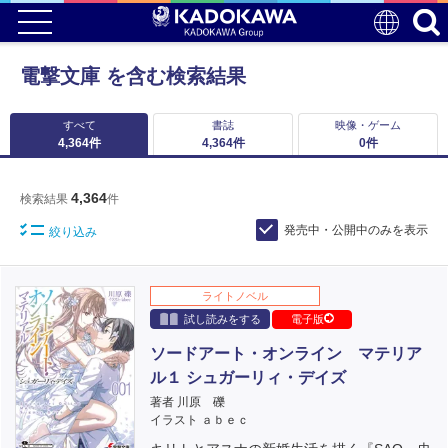
電撃文庫 を含む検索結果
すべて
書誌
映像・ゲーム
4,364
件
4,364
件
0
件
4,364
検索結果
件
発売中・公開中のみを表示
絞り込み
ライトノベル
試し読みをする
電子版
ソードアート・オンライン マテリア
ル１ シュガーリィ・デイズ
著者 川原 礫
イラスト ａｂｅｃ