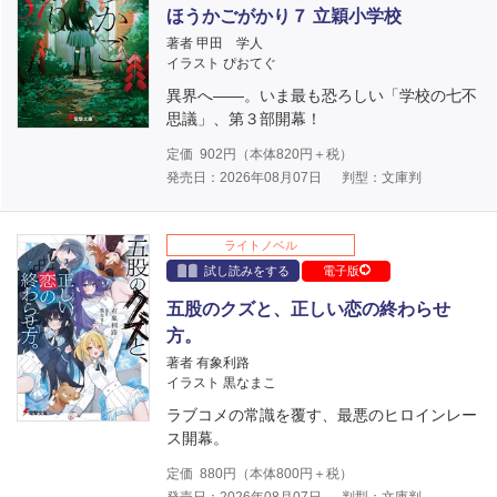
ほうかごがかり７ 立穎小学校
著者 甲田 学人
イラスト ぴおてぐ
異界へ――。いま最も恐ろしい「学校の七不
思議」、第３部開幕！
定価
902
円（本体
820
円＋税）
発売日：2026年08月07日
判型：文庫判
ライトノベル
試し読みをする
電子版
五股のクズと、正しい恋の終わらせ
方。
著者 有象利路
イラスト 黒なまこ
ラブコメの常識を覆す、最悪のヒロインレー
ス開幕。
定価
880
円（本体
800
円＋税）
発売日：2026年08月07日
判型：文庫判