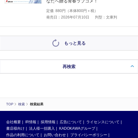
なたへ贈る青春ラブコメ！
定価
880
円（本体
800
円＋税）
発売日：2026年07月10日
判型：文庫判
もっと見る
再検索
TOP
検索
検索結果
会社概要
IR情報
採用情報
広告について
ライセンスについて
書店様向け
法人様一括購入
KADOKAWAグループ
作品の利用について
お問い合わせ
プライバシーポリシー