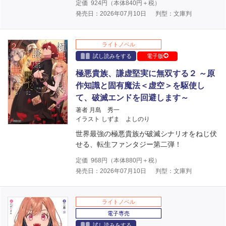
定価
924
円（本体
840
円＋税）
発売日：2026年07月10日
判型：文庫判
ライトノベル
試し読みをする
電子版
極悪貴族、謙虚堅実に無双する２ ～原
作知識と固有魔法＜虚空＞を駆使し
て、破滅エンドを回避します～
著者 月島 秀一
イラスト しずま よしのり
世界最強の極悪貴族が破滅シナリオをねじ伏
せる、転生ファンタジー第二弾！
定価
968
円（本体
880
円＋税）
発売日：2026年07月10日
判型：文庫判
ライトノベル
電子専売
試し読みをする