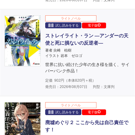
ライトノベル
試し読みをする
電子版
ストレイライト・ラン ―アンダーの天
使と死に損ないの反逆者―
著者 尖崎 枯樹
イラスト 岩本 ゼロゴ
世界に抗い続けた少年の生き様を描く、サイ
バーパンク作品！
定価
902
円（本体
820
円＋税）
発売日：2026年08月07日
判型：文庫判
ライトノベル
試し読みをする
電子版
廃墟めぐり２ ここから先は自己責任で
す！