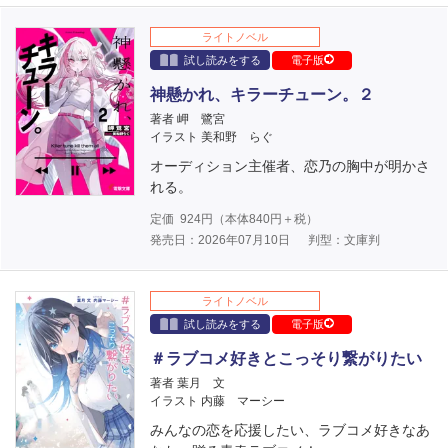
ライトノベル
試し読みをする
電子版
神懸かれ、キラーチューン。２
著者 岬 鷺宮
イラスト 美和野 らぐ
オーディション主催者、恋乃の胸中が明かさ
れる。
定価
924
円（本体
840
円＋税）
発売日：2026年07月10日
判型：文庫判
ライトノベル
試し読みをする
電子版
＃ラブコメ好きとこっそり繋がりたい
著者 葉月 文
イラスト 内藤 マーシー
みんなの恋を応援したい、ラブコメ好きなあ