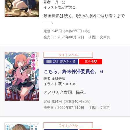
著者 二月 公
イラスト 塩かずのこ
動画撮影は続く。呪いの原因に辿り着くまで
――。
定価
946
円（本体
860
円＋税）
発売日：2026年08月07日
判型：文庫判
ライトノベル
試し読みをする
電子版
こちら、終末停滞委員会。６
著者 逢縁奇演
イラスト 荻ｐｏｔｅ
アメリカ合衆国、陥落。
定価
924
円（本体
840
円＋税）
発売日：2026年07月10日
判型：文庫判
ライトノベル