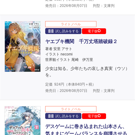
発売日：2026年08月07日
判型：文庫判
ライトノベル
試し読みをする
電子版
ヤエブキ機関 千万丈塔踏破録２
著者 安里 アサト
イラスト necomi
世界観イラスト 尾崎 伊万里
少女は知る。少年たちの哀しき真実（ウソ）
を。
定価
924
円（本体
840
円＋税）
発売日：2026年08月07日
判型：文庫判
ライトノベル
試し読みをする
電子版
デスゲームに巻き込まれた山本さん、
気ままにゲームバランスを崩壊させる