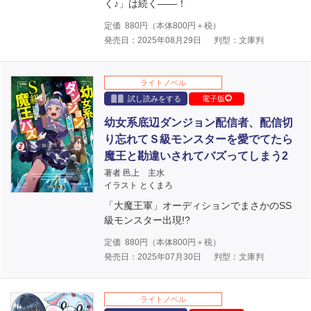
く♪」は続く――！
定価
880
円（本体
800
円＋税）
発売日：2025年08月29日
判型：文庫判
ライトノベル
試し読みをする
電子版
幼女系底辺ダンジョン配信者、配信切
り忘れてＳ級モンスターを愛でてたら
魔王と勘違いされてバズってしまう2
著者 邑上 主水
イラスト とくまろ
「大魔王軍」オーディションでまさかのSS
級モンスター出現!?
定価
880
円（本体
800
円＋税）
発売日：2025年07月30日
判型：文庫判
ライトノベル