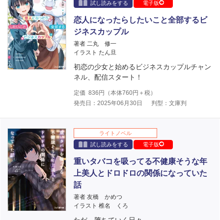
試し読みをする
電子版
恋人になったらしたいこと全部するビ
ジネスカップル
著者 二丸 修一
イラスト たん旦
初恋の少女と始めるビジネスカップルチャン
ネル、配信スタート！
定価
836
円（本体
760
円＋税）
発売日：2025年06月30日
判型：文庫判
ライトノベル
試し読みをする
電子版
重いタバコを吸ってる不健康そうな年
上美人とドロドロの関係になっていた
話
著者 友橋 かめつ
イラスト 椎名 くろ