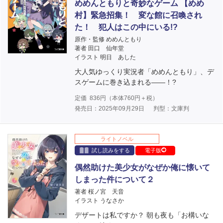
めめんともりと奇妙なゲーム 【めめ
村】緊急招集！ 変な館に召喚され
た！ 犯人はこの中にいる!?
原作・監修 めめんともり
著者 田口 仙年堂
イラスト 明日 あした
大人気ゆっくり実況者「めめんともり」、デ
スゲームに巻き込まれる――！?
定価
836
円（本体
760
円＋税）
発売日：2025年09月29日
判型：文庫判
ライトノベル
試し読みをする
電子版
偶然助けた美少女がなぜか俺に懐いて
しまった件について２
著者 桜ノ宮 天音
イラスト うなさか
デザートは私ですか？ 朝も夜も「お構いな