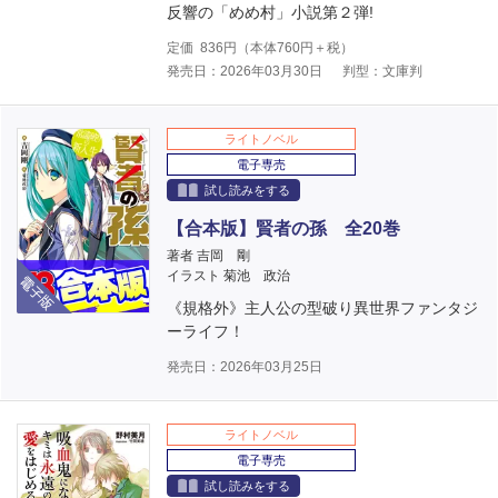
反響の「めめ村」小説第２弾!
定価
836
円（本体
760
円＋税）
発売日：2026年03月30日
判型：文庫判
ライトノベル
電子専売
試し読みをする
【合本版】賢者の孫 全20巻
著者 吉岡 剛
電子版
イラスト 菊池 政治
《規格外》主人公の型破り異世界ファンタジ
ーライフ！
発売日：2026年03月25日
ライトノベル
電子専売
試し読みをする