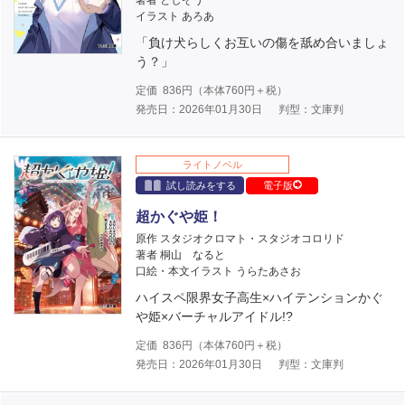
著者 としぞう
イラスト あろあ
「負け犬らしくお互いの傷を舐め合いましょ
う？」
定価
836
円（本体
760
円＋税）
発売日：2026年01月30日
判型：文庫判
ライトノベル
試し読みをする
電子版
超かぐや姫！
原作 スタジオクロマト・スタジオコロリド
著者 桐山 なると
口絵・本文イラスト うらたあさお
ハイスペ限界女子高生×ハイテンションかぐ
や姫×バーチャルアイドル!?
定価
836
円（本体
760
円＋税）
発売日：2026年01月30日
判型：文庫判