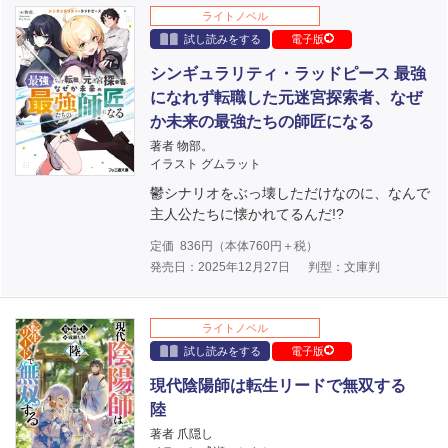
ライトノベル
試し読みをする
電子版
シンギュラリティ・ラッドピース 最強
になれず転職した元迷宮探索者、なぜ
か未来の最強たちの師匠になる
著者 物部。
イラスト グムラット
鬱シナリオをぶっ壊しただけなのに、なんで
主人公たちに懐かれてるんだ!?
定価
836
円（本体
760
円＋税）
発売日：2025年12月27日
判型：文庫判
ライトノベル
試し読みをする
電子版
現代陰陽師は転生リードで無双する
陸
著者 爪隠し