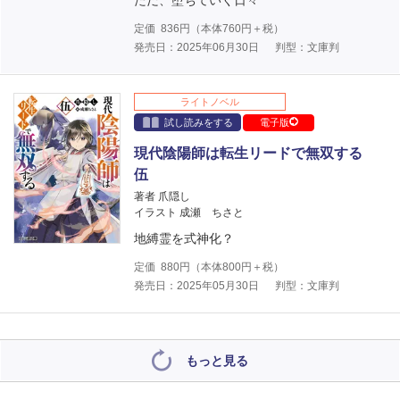
ただ、堕ちていく日々
定価
836
円（本体
760
円＋税）
発売日：2025年06月30日
判型：文庫判
ライトノベル
試し読みをする
電子版
現代陰陽師は転生リードで無双する
伍
著者 爪隠し
イラスト 成瀬 ちさと
地縛霊を式神化？
定価
880
円（本体
800
円＋税）
発売日：2025年05月30日
判型：文庫判
もっと見る