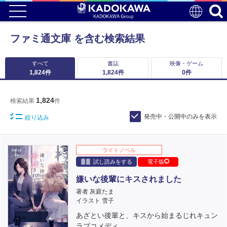
ファミ通文庫 を含む検索結果
すべて
書誌
映像・ゲーム
1,824
件
1,824
件
0
件
1,824
検索結果
件
発売中・公開中のみを表示
絞り込み
ライトノベル
試し読みをする
電子版
嫌いな後輩にキスされました
著者 灰庭たま
イラスト 雪子
あざとい後輩と、キスから始まるじれキュン
ラブコメディ