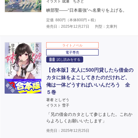
イラスト 成瀬 ちさと
峡部聖――“日本最強”へ名乗りを上げる。
定価
880
円（本体
800
円＋税）
発売日：2025年12月27日
判型：文庫判
ライトノベル
電子専売
試し読みをする
【合本版】友人に500円貸したら借金の
カタに妹をよこしてきたのだけれど、
電子版
俺は一体どうすればいいんだろう 全
５巻
著者 としぞう
イラスト 雪子
「兄の借金のカタとして参じました。これか
らよろしくお願いいたします」
発売日：2025年12月25日