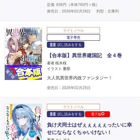
定価
836
円（本体
760
円＋税）
発売日：2026年02月28日
判型：文庫判
ライトノベル
電子専売
試し読みをする
【合本版】異世界建国記 全４巻
著者 桜木桜
電子版
イラスト 屡那
大人気異世界内政ファンタジー！
発売日：2026年02月25日
ライトノベル
試し読みをする
電子版
負け犬同士はぜぇぇぇぇぇったいに幸
せにならなくちゃいけない！