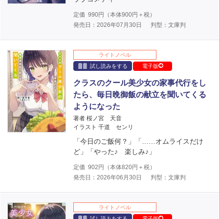
定価
990
円（本体
900
円＋税）
発売日：2026年07月30日
判型：文庫判
ライトノベル
試し読みをする
電子版
クラスのクール美少女の家事代行をし
たら、毎日晩御飯の献立を聞いてくる
ようになった
著者 桜ノ宮 天音
イラスト 千道 センリ
「今日のご飯何？」「……オムライスだけ
ど」「やった♪ 楽しみ♪」
定価
902
円（本体
820
円＋税）
発売日：2026年06月30日
判型：文庫判
ライトノベル
試し読みをする
電子版