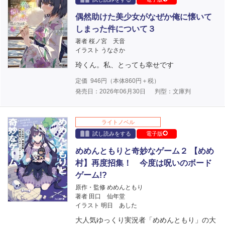
偶然助けた美少女がなぜか俺に懐いて
しまった件について３
著者 桜ノ宮 天音
イラスト うなさか
玲くん。私、とっても幸せです
定価
946
円（本体
860
円＋税）
発売日：2026年06月30日
判型：文庫判
ライトノベル
試し読みをする
電子版
めめんともりと奇妙なゲーム２ 【めめ
村】再度招集！ 今度は呪いのボード
ゲーム!?
原作・監修 めめんともり
著者 田口 仙年堂
イラスト 明日 あした
大人気ゆっくり実況者「めめんともり」の大