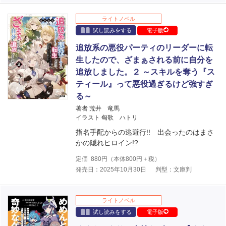
ライトノベル
試し読みをする
電子版
追放系の悪役パーティのリーダーに転
生したので、ざまぁされる前に自分を
追放しました。２ ～スキルを奪う『ス
ティール』って悪役過ぎるけど強すぎ
る～
著者 荒井 竜馬
イラスト 匈歌 ハトリ
指名手配からの逃避行!! 出会ったのはまさ
かの隠れヒロイン!?
定価
880
円（本体
800
円＋税）
発売日：2025年10月30日
判型：文庫判
ライトノベル
試し読みをする
電子版