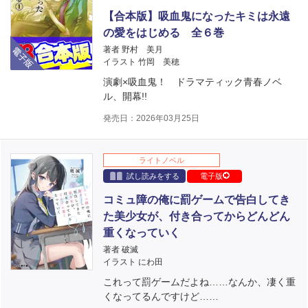
【合本版】吸血鬼になったキミは永遠
の愛をはじめる 全６巻
電子版
著者 野村 美月
イラスト 竹岡 美穂
演劇×吸血鬼！ ドラマティック青春ノベ
ル、開幕!!
発売日：2026年03月25日
ライトノベル
試し読みをする
電子版
コミュ障の俺に罰ゲームで告白してき
た美少女が、付き合ってからどんどん
重くなっていく
著者 破滅
イラスト にわ田
これって罰ゲームだよね……なんか、凄く重
くなってるんですけど……