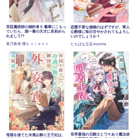
宮廷魔術師の婚約者５ 書庫にこもっ
恋愛不要な婚姻のはずですが、軍人
ていたら、国一番の天才に見初めら
公爵様に毎日甘やかされてもよろし
れまして!?
いのでしょうか？
春乃春海 擽ル ｖｉｅｎｔ
たちばな立花 kuroma
世界最強の元騎士とワケあり魔法使
母国を捨てた冷遇お飾り王子妃は、