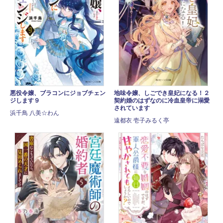
悪役令嬢、ブラコンにジョブチェン
地味令嬢、しごでき皇妃になる！２
ジします９
契約婚のはずなのに冷血皇帝に溺愛
されています
浜千鳥 八美☆わん
遠都衣 壱子みるく亭