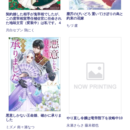
塵芥のびいどろ 置いてけぼりの烏と
契約婚した相手が鬼宰相でしたが、
約束の花嫁
この度宰相室専任補佐官に任命され
た地味文官（変装中）は私です。４
ちづ 盧
月白セブン 鶏にく
悪意しかない王命婚、確かに承りま
やり直し令嬢は竜帝陛下を攻略中10
した
永瀬さらさ 藤未都也
ミズメ 南々瀬なつ