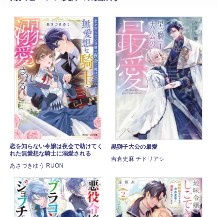
恋を知らない令嬢は夜会で助けてく
黒獅子大公の最愛
れた無愛想な騎士に溺愛される
吉倉史麻 チドリアシ
あさづきゆう RUON