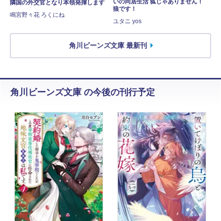
いの同居生活 狐じゃありません！
隣国の外交官となり本領発揮します
狼です！
鳴宮野々花 ろくにね
ユタニ yos
角川ビーンズ文庫 最新刊
角川ビーンズ文庫 の今後の刊行予定