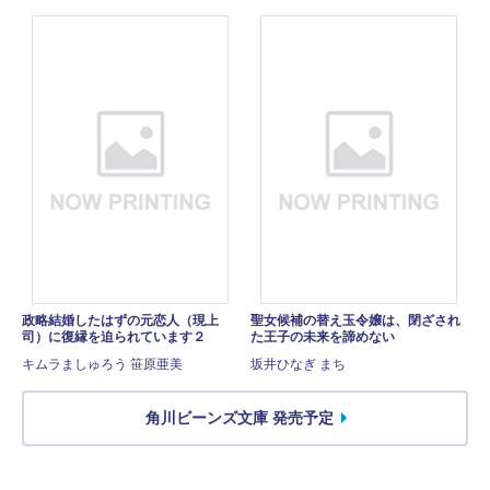
政略結婚したはずの元恋人（現上
聖女候補の替え玉令嬢は、閉ざされ
司）に復縁を迫られています２
た王子の未来を諦めない
キムラましゅろう 笹原亜美
坂井ひなぎ まち
角川ビーンズ文庫 発売予定