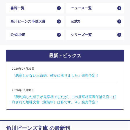
書籍一覧
ニュース一覧
角川ビーンズ小説大賞
公式X
公式LINE
シリーズ一覧
最新トピックス
2026年07月31日
『悪意しかない王命婚、確かに承りました』発売予定！
2026年07月31日
『契約婚した相手が鬼宰相でしたが、この度宰相室専任補佐官に任
命された地味文官（変装中）は私です。４』発売予定！
角川ビーンズ文庫 の最新刊