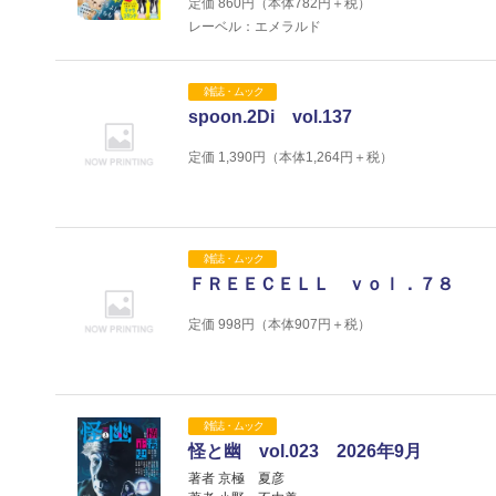
定価
860
円（本体
782
円＋税）
レーベル：エメラルド
雑誌・ムック
spoon.2Di vol.137
定価
1,390
円（本体
1,264
円＋税）
雑誌・ムック
ＦＲＥＥＣＥＬＬ ｖｏｌ．７８
定価
998
円（本体
907
円＋税）
雑誌・ムック
怪と幽 vol.023 2026年9月
著者 京極 夏彦