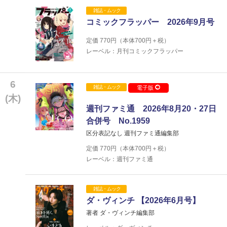
雑誌・ムック
コミックフラッパー 2026年9月号
定価
770
円（本体
700
円＋税）
レーベル：月刊コミックフラッパー
6
雑誌・ムック
電子版
(木)
週刊ファミ通 2026年8月20・27日
合併号 No.1959
区分表記なし 週刊ファミ通編集部
定価
770
円（本体
700
円＋税）
レーベル：週刊ファミ通
雑誌・ムック
ダ・ヴィンチ 【2026年6月号】
著者 ダ・ヴィンチ編集部