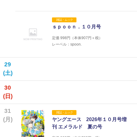
雑誌・ムック
ｓｐｏｏｎ．１０月号
定価
998
円（本体
907
円＋税）
レーベル：spoon.
29
(土)
30
(日)
31
雑誌・ムック
(月)
ヤングエース 2026年１０月号増
刊 エメラルド 夏の号