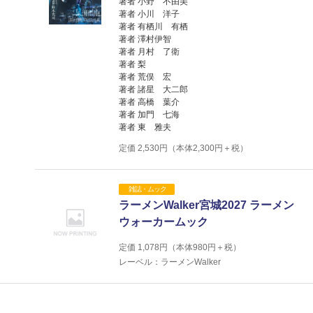
著者 小野 不由美
著者 小川 洋子
著者 有栖川 有栖
著者 澤村伊智
著者 月村 了衛
著者 梨
著者 荒俣 宏
著者 諸星 大二郎
著者 高橋 葉介
著者 加門 七海
著者 東 雅夫
定価
2,530
円（本体
2,300
円＋税）
雑誌・ムック
ラーメンWalker宮城2027 ラーメン
ウォーカームック
定価
1,078
円（本体
980
円＋税）
レーベル：ラーメンWalker