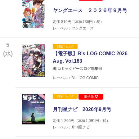
ヤングエース ２０２６年９月号
定価
810
円（本体
736
円＋税）
レーベル：ヤングエース
5
雑誌・ムック
(水)
【電子版】B's-LOG COMIC 2026
Aug. Vol.163
編 コミックビーズログ編集部
レーベル：B's-LOG COMIC
雑誌・ムック
電子版
月刊星ナビ 2026年9月号
定価
1,200
円（本体
1,091
円＋税）
レーベル：月刊星ナビ