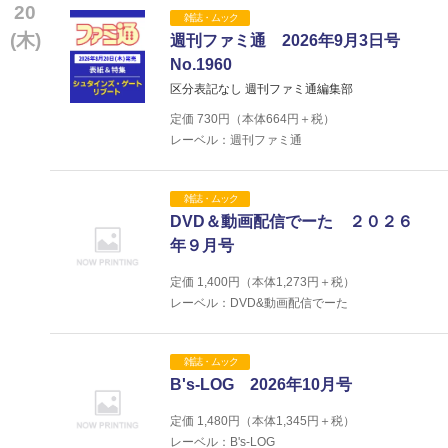
20
雑誌・ムック
(木)
週刊ファミ通 2026年9月3日号
No.1960
区分表記なし 週刊ファミ通編集部
定価
730
円（本体
664
円＋税）
レーベル：週刊ファミ通
雑誌・ムック
DVD＆動画配信でーた ２０２６
年９月号
定価
1,400
円（本体
1,273
円＋税）
レーベル：DVD&動画配信でーた
雑誌・ムック
B's-LOG 2026年10月号
定価
1,480
円（本体
1,345
円＋税）
レーベル：B's-LOG