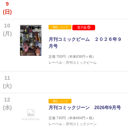
9
(日)
10
雑誌・ムック
電子版
(月)
月刊コミックビーム ２０２６年９
月号
定価
700
円（本体
636
円＋税）
レーベル：月刊コミックビーム
11
(火)
12
雑誌・ムック
(水)
月刊コミックジーン 2026年9月号
定価
730
円（本体
664
円＋税）
レーベル：月刊コミックジーン