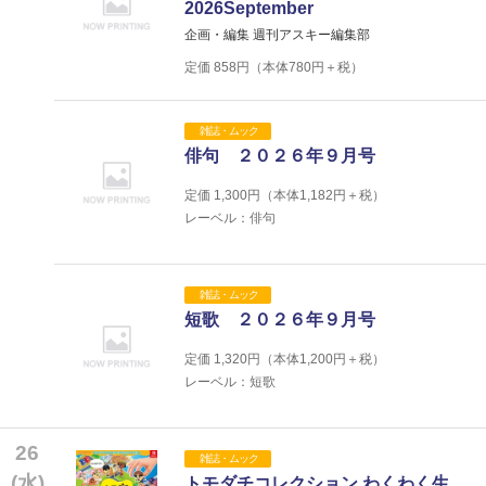
2026September
企画・編集 週刊アスキー編集部
定価
858
円（本体
780
円＋税）
雑誌・ムック
俳句 ２０２６年９月号
定価
1,300
円（本体
1,182
円＋税）
レーベル：俳句
雑誌・ムック
短歌 ２０２６年９月号
定価
1,320
円（本体
1,200
円＋税）
レーベル：短歌
26
雑誌・ムック
(水)
トモダチコレクション わくわく生