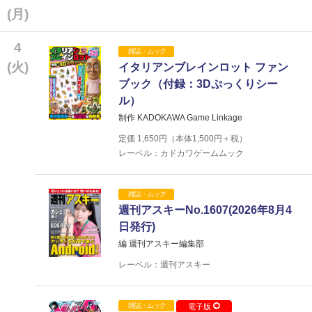
(月)
4
雑誌・ムック
(火)
イタリアンブレインロット ファン
ブック（付録：3Dぷっくりシー
ル）
制作 KADOKAWA Game Linkage
定価
1,650
円（本体
1,500
円＋税）
レーベル：カドカワゲームムック
雑誌・ムック
週刊アスキーNo.1607(2026年8月4
日発行)
編 週刊アスキー編集部
レーベル：週刊アスキー
雑誌・ムック
電子版