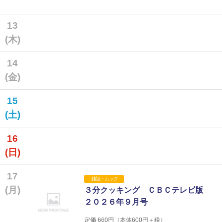
13
(木)
14
(金)
15
(土)
16
(日)
17
雑誌・ムック
(月)
３分クッキング ＣＢＣテレビ版
２０２６年９月号
定価
660
円（本体
600
円＋税）