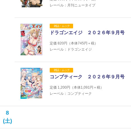
レーベル：月刊ニュータイプ
雑誌・ムック
ドラゴンエイジ ２０２６年９月号
定価
820
円（本体
745
円＋税）
レーベル：ドラゴンエイジ
雑誌・ムック
コンプティーク ２０２６年９月号
定価
1,200
円（本体
1,091
円＋税）
レーベル：コンプティーク
8
(土)