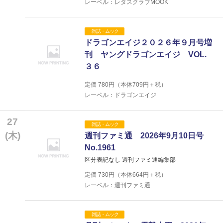
レーベル：レタスクラブMOOK
雑誌・ムック
ドラゴンエイジ２０２６年９月号増
刊 ヤングドラゴンエイジ VOL.
３６
定価
780
円（本体
709
円＋税）
レーベル：ドラゴンエイジ
27
雑誌・ムック
(木)
週刊ファミ通 2026年9月10日号
No.1961
区分表記なし 週刊ファミ通編集部
定価
730
円（本体
664
円＋税）
レーベル：週刊ファミ通
雑誌・ムック