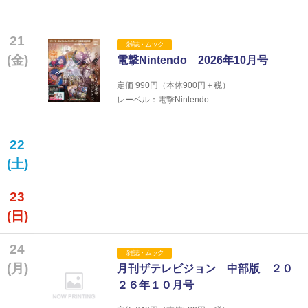
21
雑誌・ムック
(金)
電撃Nintendo 2026年10月号
定価
990
円（本体
900
円＋税）
レーベル：電撃Nintendo
22
(土)
23
(日)
24
雑誌・ムック
(月)
月刊ザテレビジョン 中部版 ２０
２６年１０月号