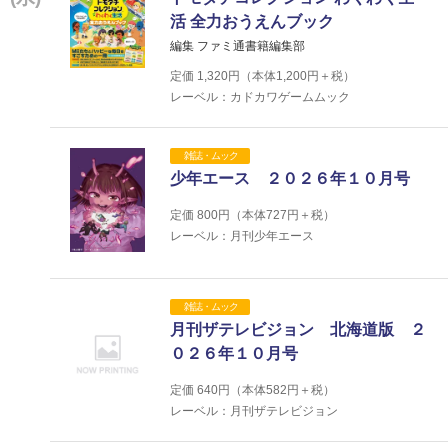
活 全力おうえんブック
編集 ファミ通書籍編集部
定価
1,320
円（本体
1,200
円＋税）
レーベル：カドカワゲームムック
雑誌・ムック
少年エース ２０２６年１０月号
定価
800
円（本体
727
円＋税）
レーベル：月刊少年エース
雑誌・ムック
月刊ザテレビジョン 北海道版 ２
０２６年１０月号
定価
640
円（本体
582
円＋税）
レーベル：月刊ザテレビジョン