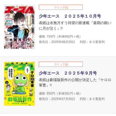
コミック誌
少年エース ２０２５年１０月号
表紙は水無月すう待望の新連載『最期の願い
に月が泣く』!!
価格
750
円（本体
682
円＋税）
発売日：2025年08月26日
判型：Ｂ５変形判
コミック誌
少年エース ２０２５年９月号
表紙は劇場版新作の公開が決定した『ケロロ
軍曹』!!
価格
650
円（本体
591
円＋税）
発売日：2025年07月26日
判型：Ｂ５変形判