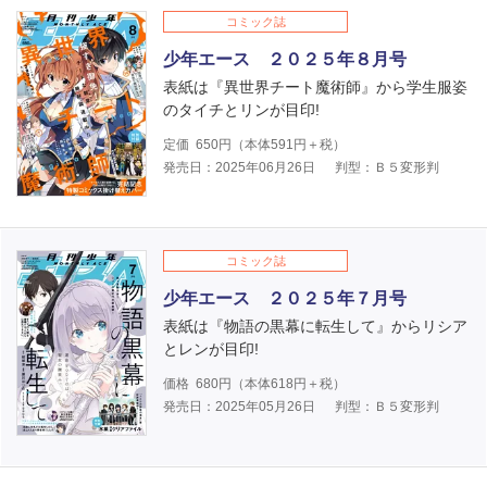
コミック誌
少年エース ２０２５年８月号
表紙は『異世界チート魔術師』から学生服姿
のタイチとリンが目印!
定価
650
円（本体
591
円＋税）
発売日：2025年06月26日
判型：Ｂ５変形判
コミック誌
少年エース ２０２５年７月号
表紙は『物語の黒幕に転生して』からリシア
とレンが目印!
価格
680
円（本体
618
円＋税）
発売日：2025年05月26日
判型：Ｂ５変形判