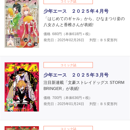
コミック誌
少年エース ２０２５年４月号
「はじめてのギャル」から、ひなまつり姿の
八女さんと香椎さんが表紙!
価格
680
円（本体
618
円＋税）
発売日：2025年02月26日
判型：Ｂ５変形判
コミック誌
少年エース ２０２５年３月号
注目新連載「文豪ストレイドッグス STORM
BRINGER」が表紙!
価格
700
円（本体
636
円＋税）
発売日：2025年01月24日
判型：Ｂ５変形判
コミック誌