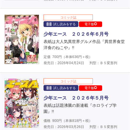
コミック誌
試し読みをする
電子版
少年エース ２０２６年６月号
表紙は大人気異世界グルメ作品『異世界食堂
洋食のねこや』!!
定価
700
円（本体
636
円＋税）
発売日：2026年04月24日
判型：Ｂ５変形判
コミック誌
試し読みをする
電子版
少年エース ２０２６年５月号
表紙は話題沸騰の新連載『ホロライブ学
園』!!
価格
900
円（本体
818
円＋税）
発売日：2026年03月26日
判型：Ｂ５変形判