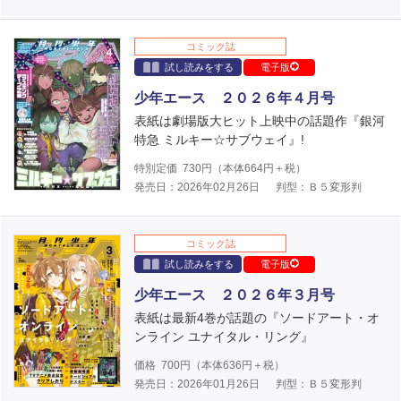
コミック誌
試し読みをする
電子版
少年エース ２０２６年４月号
表紙は劇場版大ヒット上映中の話題作『銀河
特急 ミルキー☆サブウェイ』!
特別定価
730
円（本体
664
円＋税）
発売日：2026年02月26日
判型：Ｂ５変形判
コミック誌
試し読みをする
電子版
少年エース ２０２６年３月号
表紙は最新4巻が話題の『ソードアート・オ
ンライン ユナイタル・リング』
価格
700
円（本体
636
円＋税）
発売日：2026年01月26日
判型：Ｂ５変形判