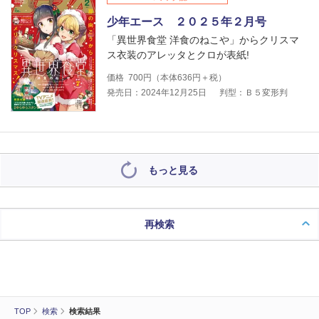
少年エース ２０２５年２月号
「異世界食堂 洋食のねこや」からクリスマ
ス衣装のアレッタとクロが表紙!
価格
700
円（本体
636
円＋税）
発売日：2024年12月25日
判型：Ｂ５変形判
もっと見る
再検索
TOP
検索
検索結果