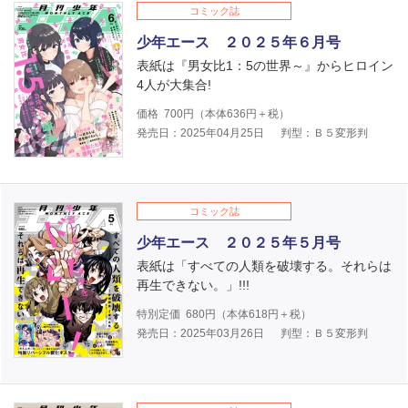
コミック誌
少年エース ２０２５年６月号
表紙は『男女比1：5の世界～』からヒロイン
4人が大集合!
価格
700
円（本体
636
円＋税）
発売日：2025年04月25日
判型：Ｂ５変形判
コミック誌
少年エース ２０２５年５月号
表紙は「すべての人類を破壊する。それらは
再生できない。」!!!
特別定価
680
円（本体
618
円＋税）
発売日：2025年03月26日
判型：Ｂ５変形判