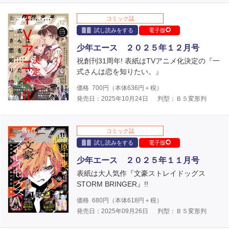
コミック誌
試し読みをする
電子版
少年エース ２０２５年１２月号
祝創刊31周年! 表紙はTVアニメ化決定の『一
式さんは恋を知りたい。』
価格
700
円（本体
636
円＋税）
発売日：2025年10月24日
判型：Ｂ５変形判
コミック誌
試し読みをする
電子版
少年エース ２０２５年１１月号
表紙は大人気作『文豪ストレイドッグス
STORM BRINGER』!!
価格
680
円（本体
618
円＋税）
発売日：2025年09月26日
判型：Ｂ５変形判