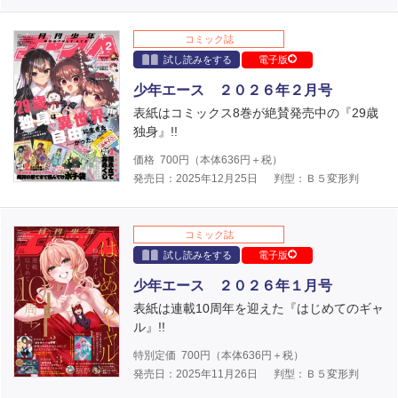
コミック誌
試し読みをする
電子版
少年エース ２０２６年２月号
表紙はコミックス8巻が絶賛発売中の『29歳
独身』!!
価格
700
円（本体
636
円＋税）
発売日：2025年12月25日
判型：Ｂ５変形判
コミック誌
試し読みをする
電子版
少年エース ２０２６年１月号
表紙は連載10周年を迎えた『はじめてのギャ
ル』!!
特別定価
700
円（本体
636
円＋税）
発売日：2025年11月26日
判型：Ｂ５変形判