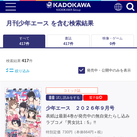
月刊少年エース を含む検索結果
すべて
書誌
映像・ゲーム
417
件
417
件
0
件
417
検索結果
件
発売中・公開中のみを表示
絞り込み
コミック誌
試し読みをする
電子版
少年エース ２０２６年９月号
表紙は最新4巻が発売中の無自覚たらし込み
ラブコメ『男女比1：5』!!
特別定価
730
円（本体
664
円＋税）