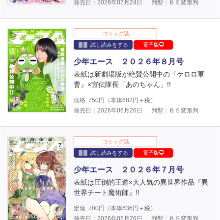
発売日：2026年07月24日
判型：Ｂ５変形判
コミック誌
試し読みをする
電子版
少年エース ２０２６年８月号
表紙は新劇場版が絶賛公開中の『ケロロ軍
曹』×宣伝隊長「あのちゃん」!!
価格
750
円（本体
682
円＋税）
発売日：2026年06月26日
判型：Ｂ５変形判
コミック誌
試し読みをする
電子版
少年エース ２０２６年７月号
表紙は圧倒的王道×大人気の異世界作品『異
世界チート魔術師』!!
定価
700
円（本体
636
円＋税）
発売日：2026年05月26日
判型：Ｂ５変形判