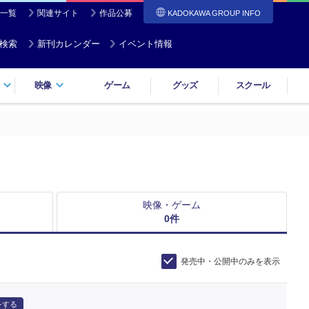
一覧
関連サイト
作品公募
KADOKAWA GROUP INFO
検索
新刊カレンダー
イベント情報
映像
ゲーム
グッズ
スクール
映像・ゲーム
0
件
発売中・公開中のみを表示
をする