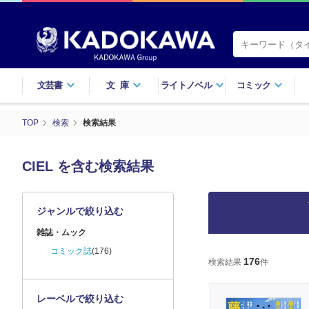
文芸書
文庫
ライトノベル
コミック
TOP
検索
検索結果
CIEL を含む検索結果
ジャンルで絞り込む
雑誌・ムック
コミック誌
(176)
176
検索結果
件
レーベルで絞り込む