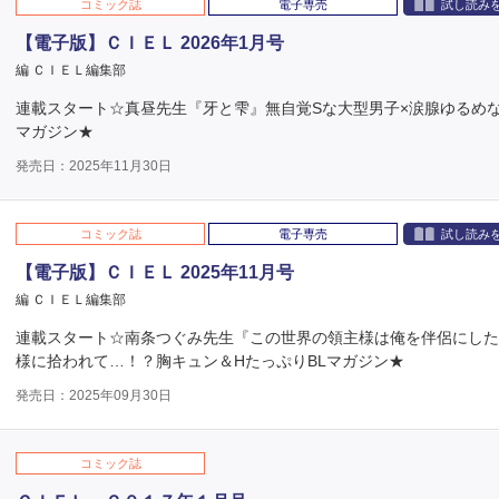
コミック誌
電子専売
試し読み
【電子版】ＣＩＥＬ 2026年1月号
編 ＣＩＥＬ編集部
連載スタート☆真昼先生『牙と雫』無自覚Sな大型男子×涙腺ゆるめな
マガジン★
発売日：2025年11月30日
コミック誌
電子専売
試し読み
【電子版】ＣＩＥＬ 2025年11月号
編 ＣＩＥＬ編集部
連載スタート☆南条つぐみ先生『この世界の領主様は俺を伴侶にし
様に拾われて…！？胸キュン＆HたっぷりBLマガジン★
発売日：2025年09月30日
コミック誌