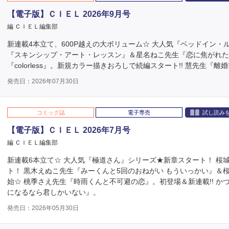
【電子版】ＣＩＥＬ 2026年9月号
編 ＣＩＥＬ編集部
新連載4本立て、600P越えの大ボリューム☆ 大人気『ベッドイン・
『スキンシップ・アート・レッスン』＆星名ねこ先生『恋に焦がれた
『colorless』。新規カラー描きおろしで続編スタート!! 慧先生『
発売日：2026年07月30日
コミック誌
電子専売
試し読み
【電子版】ＣＩＥＬ 2026年7月号
編 ＣＩＥＬ編集部
新連載6本立て☆ 大人気『極道さん』シリーズ★新章スタート！ 
ト！ 黒木えぬこ先生『みーくんと5回のおねがい もういっかい』＆
始☆ 桃季さえ先生『時雨くんと不可避の恋』。初登場＆新連載!! 
になるなら君しかいない』。
発売日：2026年05月30日