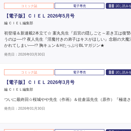
コミック誌
電子専売
試し読み
【電子版】ＣＩＥＬ 2026年5月号
編 ＣＩＥＬ編集部
初登場＆新連載2本立て☆ 案丸先生『后宮の隠しごと～若き王は復
うのは──!? 夜人先生『淫魔付きの弟子はキスがほしい』念願の大
かれてしまい──!? 胸キュン＆HたっぷりBLマガジン★
発売日：2026年03月30日
コミック誌
電子専売
試し読み
【電子版】ＣＩＥＬ 2026年3月号
編 ＣＩＥＬ編集部
ついに最終回☆桜城やや先生（作画）＆佐倉温先生（原作）『極道さ
発売日：2026年01月30日