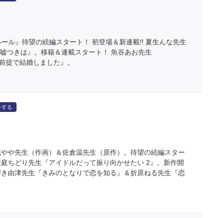
ルール』待望の続編スタート！ 初登場＆新連載!! 夏生んな先生
嘘つきは』。移籍＆連載スタート！ 魚谷あお先生
離婚前提で結婚しました』。
をする
桜城やや先生（作画）＆佐倉温先生（原作）。待望の続編スター
桜庭ちどり先生『アイドルだって振り向かせたい 2』。新作開
かづき由津先生『きみのとなりで恋を知る』＆折原ねる先生『恋