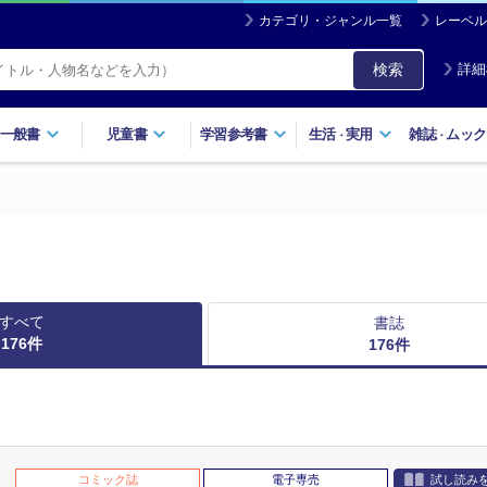
カテゴリ・ジャンル一覧
レーベル
検索
詳細
一般書
児童書
学習参考書
生活
実用
雑誌
ムック
・
・
すべて
書誌
176
件
176
件
コミック誌
電子専売
試し読み