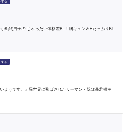
をする
小動物男子の じれったい体格差BL！胸キュン＆HたっぷりBL
をする
たいようです。』異世界に飛ばされたリーマン・翠は暴君領主