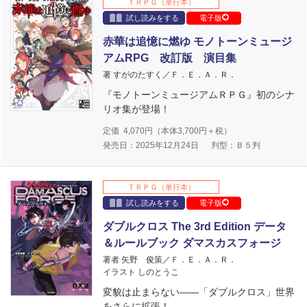
ＴＲＰＧ（単行本）
試し読みをする
電子版
赤華は追憶に燃ゆ モノトーンミュージ
アムRPG 改訂版 演目集
著 すがのたすく／Ｆ．Ｅ．Ａ．Ｒ．
『モノトーンミュージアムＲＰＧ』初のシナ
リオ集が登場！
定価
4,070
円（本体
3,700
円＋税）
発売日：2025年12月24日
判型：Ｂ５判
ＴＲＰＧ（単行本）
試し読みをする
電子版
ダブルクロス The 3rd Edition データ
＆ルールブック ダマスカスフォージ
著者 矢野 俊策／Ｆ．Ｅ．Ａ．Ｒ．
イラスト しのとうこ
変貌は止まらない――「ダブルクロス」世界
をさらに拡張！