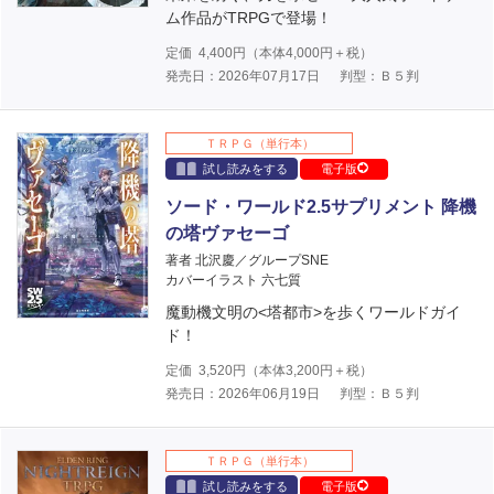
ム作品がTRPGで登場！
定価
4,400
円（本体
4,000
円＋税）
発売日：2026年07月17日
判型：Ｂ５判
ＴＲＰＧ（単行本）
試し読みをする
電子版
ソード・ワールド2.5サプリメント 降機
の塔ヴァセーゴ
著者 北沢慶／グループSNE
カバーイラスト 六七質
魔動機文明の<塔都市>を歩くワールドガイ
ド！
定価
3,520
円（本体
3,200
円＋税）
発売日：2026年06月19日
判型：Ｂ５判
ＴＲＰＧ（単行本）
試し読みをする
電子版