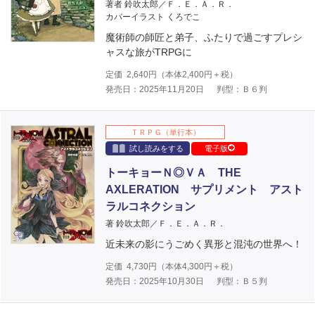
著者 鈴吹太郎／Ｆ．Ｅ．Ａ．Ｒ．
カバーイラスト くろでこ
魔術師の師匠と弟子、ふたりで過ごすプレシ
ャスな旅がTRPGに
定価
2,640
円（本体
2,400
円＋税）
発売日：2025年11月20日
判型：Ｂ６判
ＴＲＰＧ（単行本）
試し読みをする
電子版
トーキョーＮ◎ＶＡ THE
AXLERATION サプリメント アスト
ラルコネクション
著 鈴吹太郎／Ｆ．Ｅ．Ａ．Ｒ．
近未来の影にうごめく異形と混沌の世界へ！
定価
4,730
円（本体
4,300
円＋税）
発売日：2025年10月30日
判型：Ｂ５判