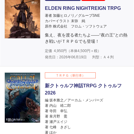
ELDEN RING NIGHTREIGN TRPG
著者 加藤ヒロノリ／グループSNE
カバーイラスト 末弥 純
原作 株式会社 フロム・ソフトウェア
集え、夜を渡る者たちよ――“夜の王”との熱
き戦いがＴＲＰＧでも登場！
定価
4,950
円（本体
4,500
円＋税）
発売日：2026年06月19日
判型：Ａ４判
ＴＲＰＧ（単行本）
新クトゥルフ神話TRPG クトゥルフ
2026
編 坂本雅之／アーカム・メンバーズ
著 内山 靖二郎
著 寺田 幸弘
著 皐月野 鷽
著 瀬戸エイジ
著 七峰 きざし
著 ほか