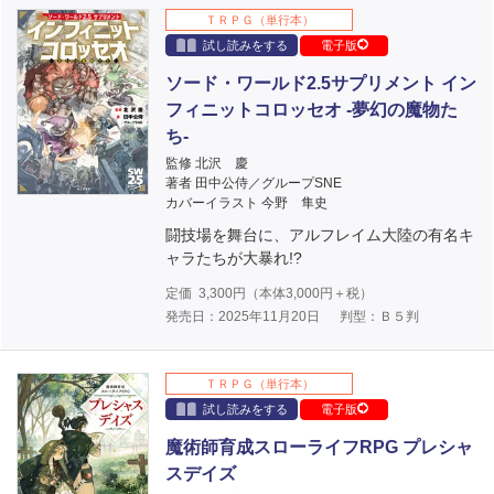
ＴＲＰＧ（単行本）
試し読みをする
電子版
ソード・ワールド2.5サプリメント イン
フィニットコロッセオ ‐夢幻の魔物た
ち‐
監修 北沢 慶
著者 田中公侍／グループSNE
カバーイラスト 今野 隼史
闘技場を舞台に、アルフレイム大陸の有名キ
ャラたちが大暴れ!?
定価
3,300
円（本体
3,000
円＋税）
発売日：2025年11月20日
判型：Ｂ５判
ＴＲＰＧ（単行本）
試し読みをする
電子版
魔術師育成スローライフRPG プレシャ
スデイズ