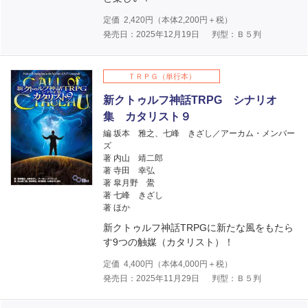
定価
2,420
円（本体
2,200
円＋税）
発売日：2025年12月19日
判型：Ｂ５判
ＴＲＰＧ（単行本）
新クトゥルフ神話TRPG シナリオ
集 カタリスト９
編 坂本 雅之、七峰 きざし／アーカム・メンバー
ズ
著 内山 靖二郎
著 寺田 幸弘
著 皐月野 鷽
著 七峰 きざし
著 ほか
新クトゥルフ神話TRPGに新たな風をもたら
す9つの触媒（カタリスト）！
定価
4,400
円（本体
4,000
円＋税）
発売日：2025年11月29日
判型：Ｂ５判