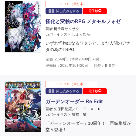
ＴＲＰＧ（単行本）
試し読みをする
電子版
怪化と変貌のRPG メタモルフォゼ
著者 椅子塚サクサク
カバーイラスト しょくむら
いずれ怪物になるワタシと、まだ人間のアナ
タの為のTRPG
定価
2,640
円（本体
2,400
円＋税）
発売日：2025年10月20日
判型：Ｂ６判
ＴＲＰＧ（単行本）
試し読みをする
電子版
ガーデンオーダー Re-Edit
著者 久保田悠羅／Ｆ．Ｅ．Ａ．Ｒ．
カバーイラスト 猫猫 猫
「ガーデンオーダー」10周年！ 再編集版が
堂々登場！