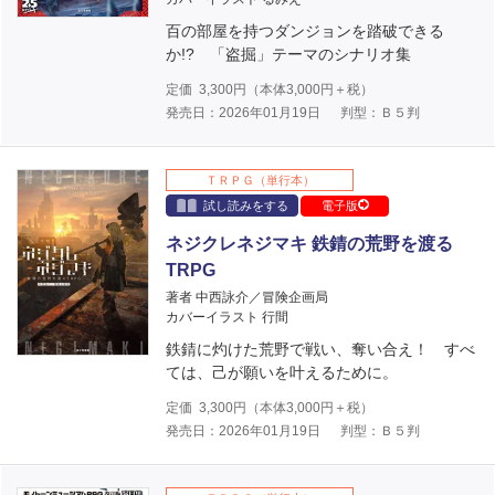
百の部屋を持つダンジョンを踏破できる
か!? 「盗掘」テーマのシナリオ集
定価
3,300
円（本体
3,000
円＋税）
発売日：2026年01月19日
判型：Ｂ５判
ＴＲＰＧ（単行本）
試し読みをする
電子版
ネジクレネジマキ 鉄錆の荒野を渡る
TRPG
著者 中西詠介／冒険企画局
カバーイラスト 行間
鉄錆に灼けた荒野で戦い、奪い合え！ すべ
ては、己が願いを叶えるために。
定価
3,300
円（本体
3,000
円＋税）
発売日：2026年01月19日
判型：Ｂ５判