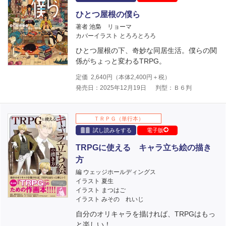
ひとつ屋根の僕ら
著者 池梟 リョーマ
カバーイラスト とろろとろろ
ひとつ屋根の下、奇妙な同居生活。僕らの関
係がちょっと変わるTRPG。
定価
2,640
円（本体
2,400
円＋税）
発売日：2025年12月19日
判型：Ｂ６判
ＴＲＰＧ（単行本）
試し読みをする
電子版
TRPGに使える キャラ立ち絵の描き
方
編 ウェッジホールディングス
イラスト 夏生
イラスト まつはご
イラスト みその れいじ
自分のオリキャラを描ければ、TRPGはもっ
と楽しい！