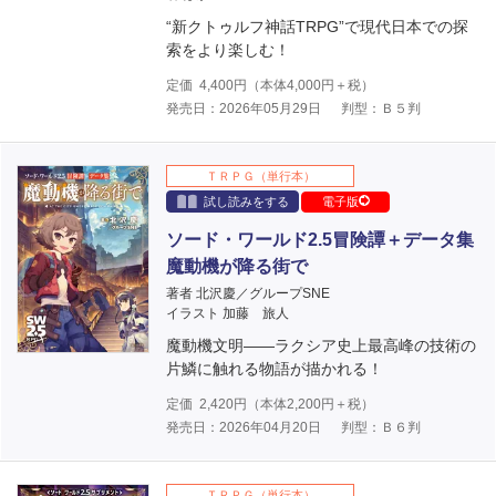
“新クトゥルフ神話TRPG”で現代日本での探
索をより楽しむ！
定価
4,400
円（本体
4,000
円＋税）
発売日：2026年05月29日
判型：Ｂ５判
ＴＲＰＧ（単行本）
試し読みをする
電子版
ソード・ワールド2.5冒険譚＋データ集
魔動機が降る街で
著者 北沢慶／グループSNE
イラスト 加藤 旅人
魔動機文明――ラクシア史上最高峰の技術の
片鱗に触れる物語が描かれる！
定価
2,420
円（本体
2,200
円＋税）
発売日：2026年04月20日
判型：Ｂ６判
ＴＲＰＧ（単行本）