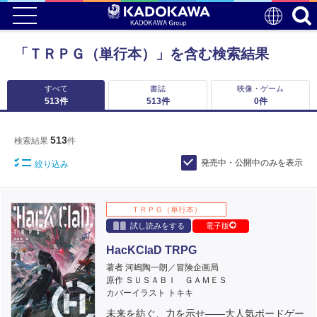
「ＴＲＰＧ（単行本）」を含む検索結果
すべて
書誌
映像・ゲーム
513
件
513
件
0
件
513
検索結果
件
発売中・公開中のみを表示
絞り込み
ＴＲＰＧ（単行本）
試し読みをする
電子版
HacKClaD TRPG
著者 河嶋陶一朗／冒険企画局
原作 ＳＵＳＡＢＩ ＧＡＭＥＳ
カバーイラスト トキキ
未来を紡ぐ、力を示せ――大人気ボードゲー