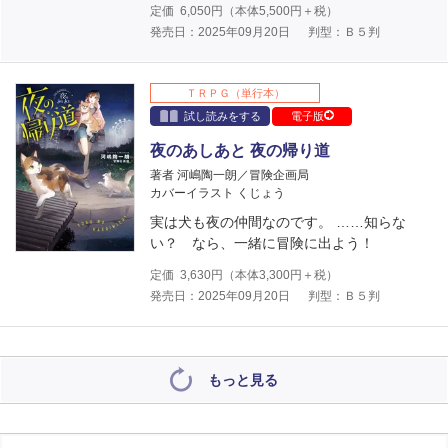
定価
6,050
円（本体
5,500
円＋税）
発売日：2025年09月20日
判型：Ｂ５判
ＴＲＰＧ（単行本）
試し読みをする
電子版
夜のあしあと 夜の帰り道
著者 河嶋陶一朗／冒険企画局
カバーイラスト くじょう
実は犬も夜の仲間なのです。 ……知らな
い？ なら、一緒に冒険に出よう！
定価
3,630
円（本体
3,300
円＋税）
発売日：2025年09月20日
判型：Ｂ５判
もっと見る