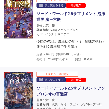
試し読みをする
電子版
ソード・ワールド2.5サプリメント 泡沫
世界 魔王宮殿
監修 北沢 慶
著者 清松みゆき／グループＳＮＥ
カバーイラスト マニアニ
今度のPCは、魔王様の配下!? 敵味方構わず
牙を剥く魔王城で生き残れ！
定価
2,640
円（本体
2,400
円＋税）
発売日：2026年03月19日
判型：Ｂ６判
ＴＲＰＧ（単行本）
試し読みをする
電子版
ソード・ワールド2.5サプリメント アン
ブロシオの百迷宮
監修 北沢 慶
著者 杉浦 武夫・河端 ジュン一／グループSNE
カバーイラスト るみえ