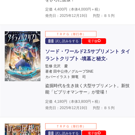
定価
4,400
円（本体
4,000
円＋税）
発売日：2025年12月19日
判型：Ｂ５判
ＴＲＰＧ（単行本）
試し読みをする
電子版
ソード・ワールド2.5サプリメント タイ
ラントクリプト ‐墳墓と秘文‐
監修 北沢 慶
著者 田中公侍／グループSNE
カバーイラスト 輝竜 司
盗掘時代を生き抜く大型サプリメント。新技
能「ビブリオマンサー」が登場！
定価
4,180
円（本体
3,800
円＋税）
発売日：2025年12月19日
判型：Ｂ５判
ＴＲＰＧ（単行本）
試し読みをする
電子版