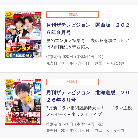
情報誌
月刊ザテレビジョン 関西版 ２０２
６年９月号
夏のエンタメ特集号！ 表紙＆巻頭グラビア
は内田有紀＆寺西拓人
特別定価
620
円（本体
564
円＋税）
発売日：2026年07月23日
判型：Ａ４変形判
情報誌
月刊ザテレビジョン 北海道版 ２０
２６年８月号
7月新ドラマ相関図超特大号！ ドラマ主役
メッセージ+ 嵐ラストライブ
特別定価
620
円（本体
564
円＋税）
発売日：2026年06月26日
判型：Ａ４変形判