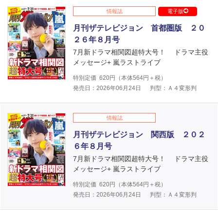
情報誌
電子版
月刊ザテレビジョン 首都圏版 ２０
２６年８月号
7月新ドラマ相関図超特大号！ ドラマ主役
メッセージ+ 嵐ラストライブ
特別定価
620
円（本体
564
円＋税）
発売日：2026年06月24日
判型：Ａ４変形判
情報誌
月刊ザテレビジョン 関西版 ２０２
６年８月号
7月新ドラマ相関図超特大号！ ドラマ主役
メッセージ+ 嵐ラストライブ
特別定価
620
円（本体
564
円＋税）
発売日：2026年06月24日
判型：Ａ４変形判