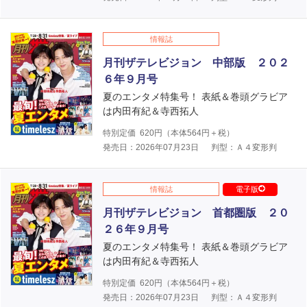
情報誌
月刊ザテレビジョン 中部版 ２０２
６年９月号
夏のエンタメ特集号！ 表紙＆巻頭グラビア
は内田有紀＆寺西拓人
特別定価
620
円（本体
564
円＋税）
発売日：2026年07月23日
判型：Ａ４変形判
情報誌
電子版
月刊ザテレビジョン 首都圏版 ２０
２６年９月号
夏のエンタメ特集号！ 表紙＆巻頭グラビア
は内田有紀＆寺西拓人
特別定価
620
円（本体
564
円＋税）
発売日：2026年07月23日
判型：Ａ４変形判