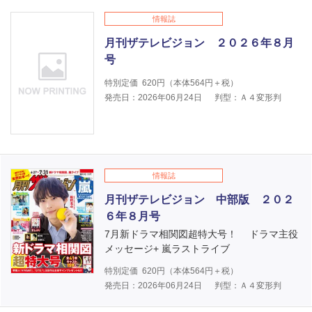
情報誌
月刊ザテレビジョン ２０２６年８月
号
特別定価
620
円（本体
564
円＋税）
発売日：2026年06月24日
判型：Ａ４変形判
情報誌
月刊ザテレビジョン 中部版 ２０２
６年８月号
7月新ドラマ相関図超特大号！ ドラマ主役
メッセージ+ 嵐ラストライブ
特別定価
620
円（本体
564
円＋税）
発売日：2026年06月24日
判型：Ａ４変形判