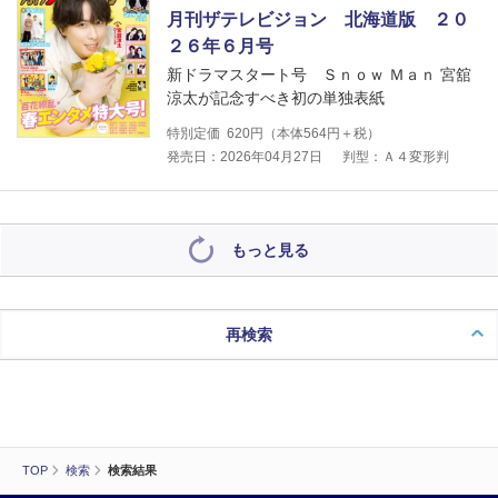
月刊ザテレビジョン 北海道版 ２０
２６年６月号
新ドラマスタート号 Ｓｎｏｗ Ｍａｎ 宮舘
涼太が記念すべき初の単独表紙
特別定価
620
円（本体
564
円＋税）
発売日：2026年04月27日
判型：Ａ４変形判
もっと見る
再検索
TOP
検索
検索結果