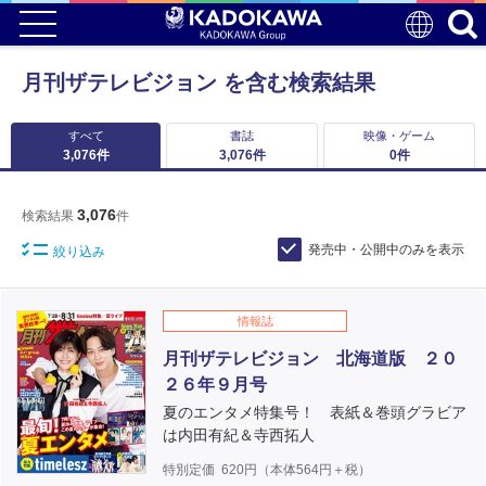
月刊ザテレビジョン を含む検索結果
すべて
書誌
映像・ゲーム
3,076
件
3,076
件
0
件
3,076
検索結果
件
発売中・公開中のみを表示
絞り込み
情報誌
月刊ザテレビジョン 北海道版 ２０
２６年９月号
夏のエンタメ特集号！ 表紙＆巻頭グラビア
は内田有紀＆寺西拓人
特別定価
620
円（本体
564
円＋税）