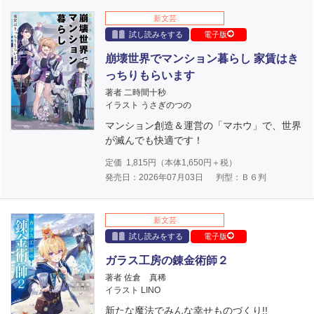
新文芸
試し読みをする
電子版
崩壊世界でマンション暮らし 家賃はき
っちりもらいます
著者 二時間十秒
イラスト うさぎのつの
マンション創造＆運営の「マホウ」で、世界
が滅んでも快適です！
定価
1,815
円（本体
1,650
円＋税）
発売日：2026年07月03日
判型：Ｂ６判
新文芸
試し読みをする
電子版
ガラス工房の錬金術師２
著者 佐倉 真稀
イラスト LINO
新たな魔法でみんな幸せものづくり!!