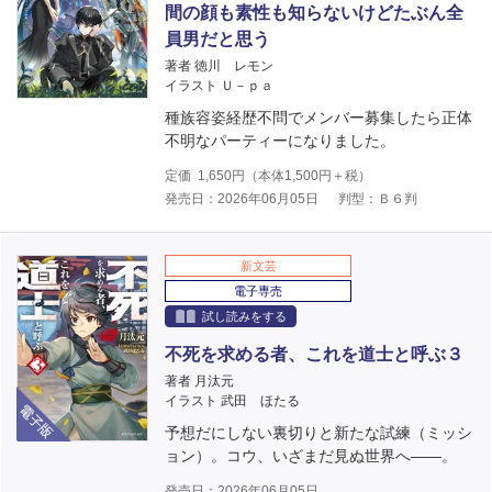
間の顔も素性も知らないけどたぶん全
員男だと思う
著者 徳川 レモン
イラスト Ｕ－ｐａ
種族容姿経歴不問でメンバー募集したら正体
不明なパーティーになりました。
定価
1,650
円（本体
1,500
円＋税）
発売日：2026年06月05日
判型：Ｂ６判
新文芸
電子専売
試し読みをする
不死を求める者、これを道士と呼ぶ３
著者 月汰元
電子版
イラスト 武田 ほたる
予想だにしない裏切りと新たな試練（ミッシ
ョン）。コウ、いざまだ見ぬ世界へ――。
発売日：2026年06月05日