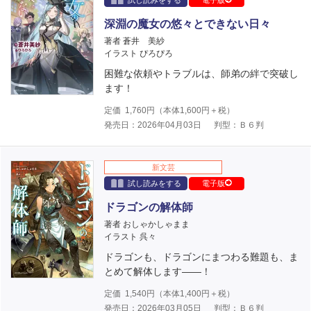
試し読みをする
電子版
深淵の魔女の悠々とできない日々
著者 蒼井 美紗
イラスト ぴろぴろ
困難な依頼やトラブルは、師弟の絆で突破し
ます！
定価
1,760
円（本体
1,600
円＋税）
発売日：2026年04月03日
判型：Ｂ６判
新文芸
試し読みをする
電子版
ドラゴンの解体師
著者 おしゃかしゃまま
イラスト 呉々
ドラゴンも、ドラゴンにまつわる難題も、ま
とめて解体します――！
定価
1,540
円（本体
1,400
円＋税）
発売日：2026年03月05日
判型：Ｂ６判