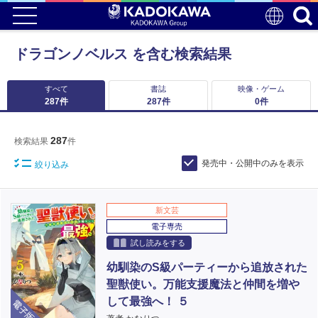
ドラゴンノベルス を含む検索結果
すべて
書誌
映像・ゲーム
287
件
287
件
0
件
287
検索結果
件
発売中・公開中のみを表示
絞り込み
新文芸
電子専売
試し読みをする
幼馴染のS級パーティーから追放された
聖獣使い。万能支援魔法と仲間を増や
電子版
して最強へ！ ５