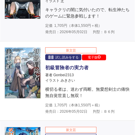
イラスト 芝
キャラクリの闇に気付いたので、転生神たち
のゲームに緊急参戦します！
定価
1,705
円（本体
1,550
円＋税）
発売日：2026年05月02日
判型：Ｂ６判
新文芸
試し読みをする
電子版
初級冒険者の実力者
著者 Gonbei2313
イラスト みきさい
横切る者は、迷わず両断。無愛想剣士の痛快
無自覚世直し無双！
定価
1,705
円（本体
1,550
円＋税）
発売日：2026年05月02日
判型：Ｂ６判
新文芸