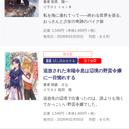
著者 初美 陽一
イラスト ｔｏｉ８
私を海に連れてって――終わる世界を巡る、
おっさんと少女の奇跡のバイク旅
定価
1,540
円（本体
1,400
円＋税）
発売日：2026年02月05日
判型：Ｂ６判
新文芸
試し読みをする
電子版
追放された末端令息は辺境の野蛮令嬢
に一目惚れする
著者 朝森 さな
イラスト 烏羽 雨
追放先の辺境で出逢ったのは、誰よりも強く
てかっこいい野蛮令嬢でした。
定価
1,540
円（本体
1,400
円＋税）
発売日：2026年02月05日
判型：Ｂ６判