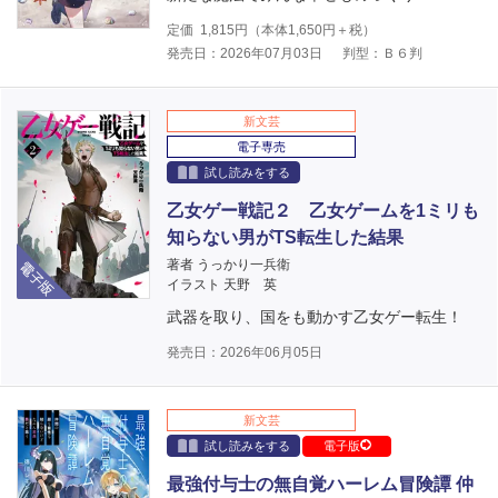
定価
1,815
円（本体
1,650
円＋税）
発売日：2026年07月03日
判型：Ｂ６判
新文芸
電子専売
試し読みをする
乙女ゲー戦記２ 乙女ゲームを1ミリも
知らない男がTS転生した結果
電子版
著者 うっかり一兵衛
イラスト 天野 英
武器を取り、国をも動かす乙女ゲー転生！
発売日：2026年06月05日
新文芸
試し読みをする
電子版
最強付与士の無自覚ハーレム冒険譚 仲