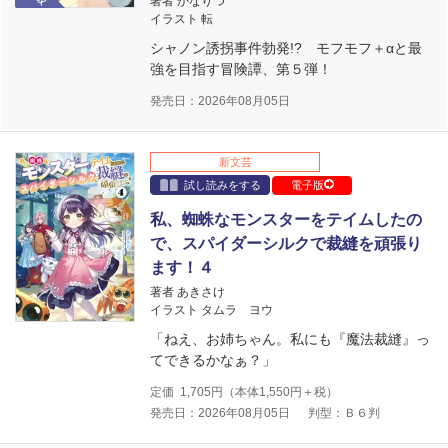
著者 かなりつ
イラスト 転
シャノン誘拐事件勃発!? モフモフ＋αと最
強を目指す冒険譚、第５弾！
発売日：2026年08月05日
新文芸
試し読みをする
電子版
私、蜘蛛なモンスターをテイムしたの
で、スパイダーシルクで裁縫を頑張り
ます！４
著者 あきさけ
イラスト タムラ ヨウ
「ねえ、お姉ちゃん。私にも『魔法裁縫』っ
てできるかなぁ？」
定価
1,705
円（本体
1,550
円＋税）
発売日：2026年08月05日
判型：Ｂ６判