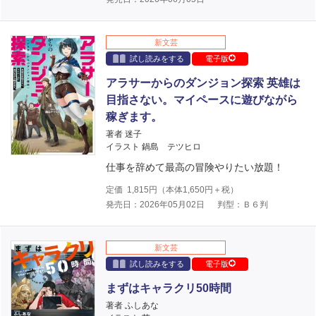
新文芸
試し読みをする
電子版
アラサーからのダンジョン探索 英雄は
目指さない。マイペースに遊びながら
稼ぎます。
著者 迷子
イラスト 鍋島 テツヒロ
仕事を辞めて最高の冒険やりたい放題！
定価
1,815
円（本体
1,650
円＋税）
発売日：2026年05月02日
判型：Ｂ６判
新文芸
試し読みをする
電子版
まずはキャラクリ50時間
著者 ふしあな