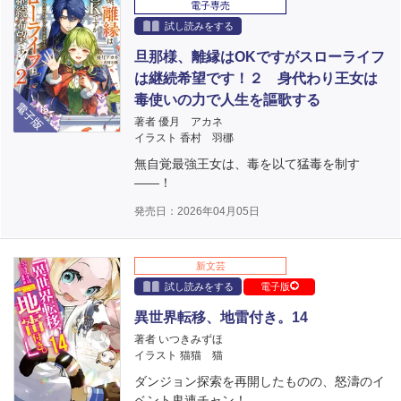
電子専売
試し読みをする
旦那様、離縁はOKですがスローライフ
は継続希望です！２ 身代わり王女は
電子版
毒使いの力で人生を謳歌する
著者 優月 アカネ
イラスト 香村 羽梛
無自覚最強王女は、毒を以て猛毒を制す
――！
発売日：2026年04月05日
新文芸
試し読みをする
電子版
異世界転移、地雷付き。14
著者 いつきみずほ
イラスト 猫猫 猫
ダンジョン探索を再開したものの、怒濤のイ
ベント鬼連チャン！