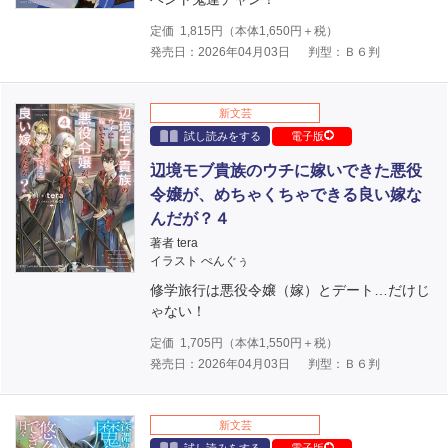
定価
1,815
円（本体
1,650
円＋税）
発売日：2026年04月03日
判型：Ｂ６判
新文芸
試し読みをする
電子版
辺境モブ貴族のウチに嫁いできた悪役
令嬢が、めちゃくちゃできる良い嫁な
んだが？４
著者 tera
イラスト ぺんぐぅ
修学旅行は悪役令嬢（嫁）とデート…だけじ
ゃない！
定価
1,705
円（本体
1,550
円＋税）
発売日：2026年04月03日
判型：Ｂ６判
新文芸