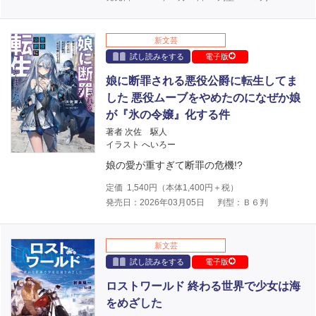
新文芸
試し読みをする
電子版
娘に断罪される悪役公爵に転生してま
した 悪役ムーブをやめたのになぜか娘
が『氷の令嬢』化する件
著者 次佐 駆人
イラスト へいろー
娘の愛が重すぎて断罪の危機!?
定価
1,540
円（本体
1,400
円＋税）
発売日：2026年03月05日
判型：Ｂ６判
新文芸
試し読みをする
電子版
ロストワールド 終わる世界で少女は海
をめざした