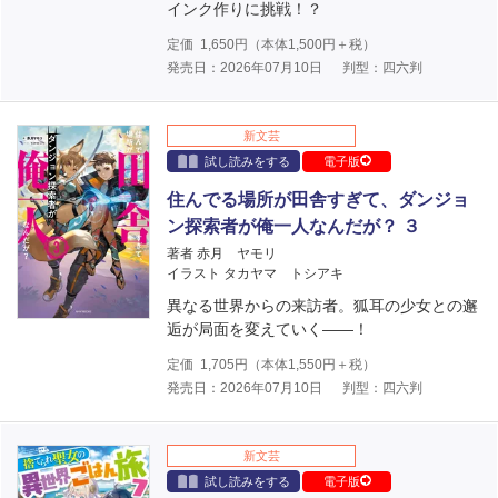
インク作りに挑戦！？
定価
1,650
円（本体
1,500
円＋税）
発売日：2026年07月10日
判型：四六判
新文芸
試し読みをする
電子版
住んでる場所が田舎すぎて、ダンジョ
ン探索者が俺一人なんだが？ ３
著者 赤月 ヤモリ
イラスト タカヤマ トシアキ
異なる世界からの来訪者。狐耳の少女との邂
逅が局面を変えていく――！
定価
1,705
円（本体
1,550
円＋税）
発売日：2026年07月10日
判型：四六判
新文芸
試し読みをする
電子版