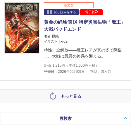
新文芸
試し読みをする
電子版
黄金の経験値 IX 特定災害生物「魔王」
大戦バッドエンド
著者 原純
イラスト fixro2n
特性、全解放――魔王レアが真の姿で降臨
し、大戦は最悪の終局を迎える。
定価
1,815
円（本体
1,650
円＋税）
発売日：2026年05月09日
判型：四六判
もっと見る
再検索