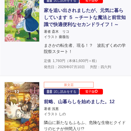
試し読みをする
電子版
家を追い出されましたが、元気に暮ら
しています ５ ～チートな魔法と前世知
識で快適便利なセカンドライフ！～
著者 斎木 リコ
イラスト 薔薇缶
まさかの転生者、現る！？ 波乱ずくめの学
院祭スタート！
定価
1,760
円（本体
1,600
円＋税）
発売日：2026年07月10日
判型：四六判
新文芸
試し読みをする
電子版
前略、山暮らしを始めました。12
著者 浅葱
イラスト しの
隣山に新たなもふもふ、危険な生物ヒクイド
リのヒナが仲間入り!?