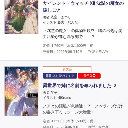
サイレント・ウィッチ XII 沈黙の魔女の
隠しごと
著者 依空 まつり
イラスト 藤実 なんな
〈沈黙の魔女〉の偽物出現!? 噂の出処は魔
力汚染が進む温泉郷で――？
定価
1,760
円（本体
1,600
円＋税）
発売日：2026年06月10日
判型：四六判
新文芸
試し読みをする
電子版
異世界で姉に名前を奪われました ２
著者 琴子
イラスト NiKrome
ノアとの距離が急接近！？ ノベライズだけ
の書き下ろしシーン大増量！
定価
1,650
円（本体
1,500
円＋税）
発売日：2026年06月10日
判型：四六判