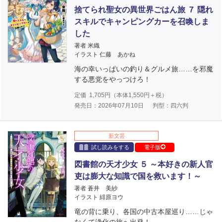
捨てられ聖女の異世界ごはん旅 ７ 隠れ
スキルでキャンピングカーを召喚しま
した
著者 米織
イラスト 仁藤 あかね
海の幸いっぱいの釣り＆グルメ旅……を邪魔
する悪党をやっつけろ！
定価
1,705
円（本体
1,550
円＋税）
発売日：2026年07月10日
判型：四六判
新文芸
試し読みをする
電子版
図書館の天才少女 ５ ～本好きの新人官
吏は膨大な知識で国を救います！～
著者 蒼井 美紗
イラスト 緋原ヨウ
竜の背に乗り、各国の中古本屋巡り……じゃ