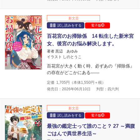
新文芸
試し読みをする
電子版
百花宮のお掃除係 14 転生した新米宮
女、後宮のお悩み解決します。
著者 黒辺 あゆみ
イラスト しのとうこ
百花宮が大きく動く時、必ずあの『掃除係』
の存在がどこかにある――
定価
1,705
円（本体
1,550
円＋税）
発売日：2026年06月10日
判型：四六判
新文芸
試し読みをする
電子版
最強の鑑定士って誰のこと？ 27 ～満腹
ごはんで異世界生活～