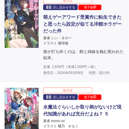
新文芸
試し読みをする
電子版
萌えゲーアワード受賞作に転生できた
と思ったら設定が似てる洋館ホラゲー
だった件
著者 シン・タロー
イラスト 珈琲猫
彼が打ち砕くのは、館と姉妹を蝕む呪われた
結末。
定価
1,650
円（本体
1,500
円＋税）
発売日：2026年05月09日
判型：四六判
新文芸
試し読みをする
電子版
水魔法ぐらいしか取り柄がないけど現
代知識があれば充分だよね？ ５
著者 mono-zo
イラスト 桶乃 かもく