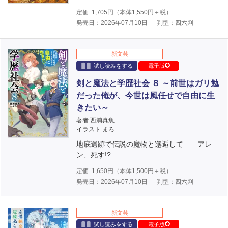
定価
1,705
円（本体
1,550
円＋税）
発売日：2026年07月10日
判型：四六判
新文芸
試し読みをする
電子版
剣と魔法と学歴社会 ８ ～前世はガリ勉
だった俺が、今世は風任せで自由に生
きたい～
著者 西浦真魚
イラスト まろ
地底遺跡で伝説の魔物と邂逅して――アレ
ン、死す!?
定価
1,650
円（本体
1,500
円＋税）
発売日：2026年07月10日
判型：四六判
新文芸
試し読みをする
電子版