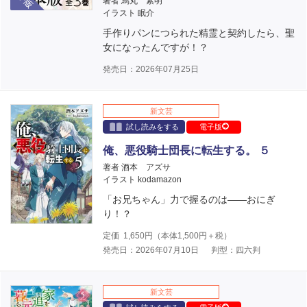
著者 烏丸 紫明
イラスト 眠介
手作りパンにつられた精霊と契約したら、聖
女になったんですが！？
発売日：2026年07月25日
新文芸
試し読みをする
電子版
俺、悪役騎士団長に転生する。 ５
著者 酒本 アズサ
イラスト kodamazon
「お兄ちゃん」力で握るのは――おにぎ
り！？
定価
1,650
円（本体
1,500
円＋税）
発売日：2026年07月10日
判型：四六判
新文芸