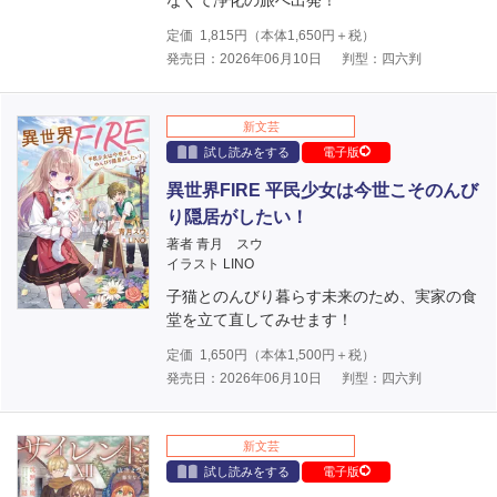
なくて浄化の旅へ出発！
定価
1,815
円（本体
1,650
円＋税）
発売日：2026年06月10日
判型：四六判
新文芸
試し読みをする
電子版
異世界FIRE 平民少女は今世こそのんび
り隠居がしたい！
著者 青月 スウ
イラスト LINO
子猫とのんびり暮らす未来のため、実家の食
堂を立て直してみせます！
定価
1,650
円（本体
1,500
円＋税）
発売日：2026年06月10日
判型：四六判
新文芸
試し読みをする
電子版