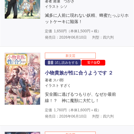
著者 港瀬 つかさ
イラスト シソ
滅多に人前に現れない妖精、蜂蜜たっぷりホ
ットケーキに陥落！
定価
1,650
円（本体
1,500
円＋税）
発売日：2026年06月10日
判型：四六判
新文芸
試し読みをする
電子版
小物貴族が性に合うようです ２
著者 スパ郎
イラスト すざく
安全圏に逃げるつもりが、なぜか最前
線！？ 神に魔獣に大忙し！
定価
1,760
円（本体
1,600
円＋税）
発売日：2026年06月10日
判型：四六判