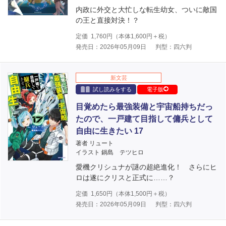
内政に外交と大忙しな転生幼女、ついに敵国
の王と直接対決！？
定価
1,760
円（本体
1,600
円＋税）
発売日：2026年05月09日
判型：四六判
新文芸
試し読みをする
電子版
目覚めたら最強装備と宇宙船持ちだっ
たので、一戸建て目指して傭兵として
自由に生きたい 17
著者 リュート
イラスト 鍋島 テツヒロ
愛機クリシュナが謎の超絶進化！ さらにヒ
ロは遂にクリスと正式に……？
定価
1,650
円（本体
1,500
円＋税）
発売日：2026年05月09日
判型：四六判