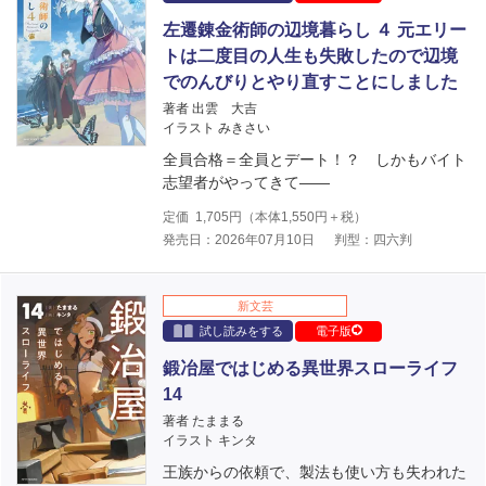
左遷錬金術師の辺境暮らし ４ 元エリー
トは二度目の人生も失敗したので辺境
でのんびりとやり直すことにしました
著者 出雲 大吉
イラスト みきさい
全員合格＝全員とデート！？ しかもバイト
志望者がやってきて――
定価
1,705
円（本体
1,550
円＋税）
発売日：2026年07月10日
判型：四六判
新文芸
試し読みをする
電子版
鍛冶屋ではじめる異世界スローライフ
14
著者 たままる
イラスト キンタ
王族からの依頼で、製法も使い方も失われた