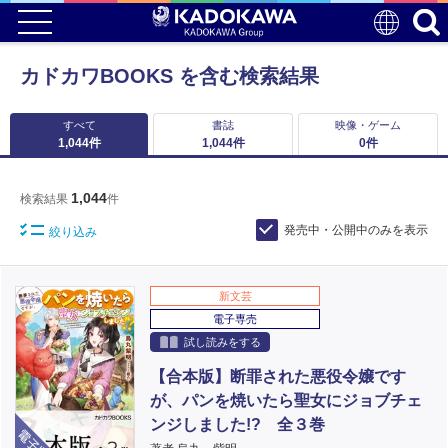
カドカワBOOKS を含む検索結果
すべて
書誌
映像・ゲーム
1,044
件
1,044
件
0
件
1,044
検索結果
件
発売中・公開中のみを表示
絞り込み
新文芸
電子専売
試し読みをする
【合本版】断罪された悪役令嬢です
が、パンを焼いたら聖女にジョブチェ
電子版
ンジしました!? 全３巻