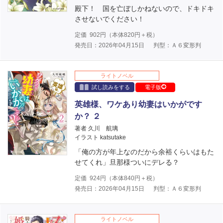
殿下！ 国を亡ぼしかねないので、ドキドキ
させないでください！
定価
902
円（本体
820
円＋税）
発売日：2026年04月15日
判型：Ａ６変形判
ライトノベル
試し読みをする
電子版
英雄様、ワケあり幼妻はいかがです
か？ ２
著者 久川 航璃
イラスト katsutake
「俺の方が年上なのだから余裕くらいはもた
せてくれ」旦那様ついにデレる？
定価
924
円（本体
840
円＋税）
発売日：2026年04月15日
判型：Ａ６変形判
ライトノベル