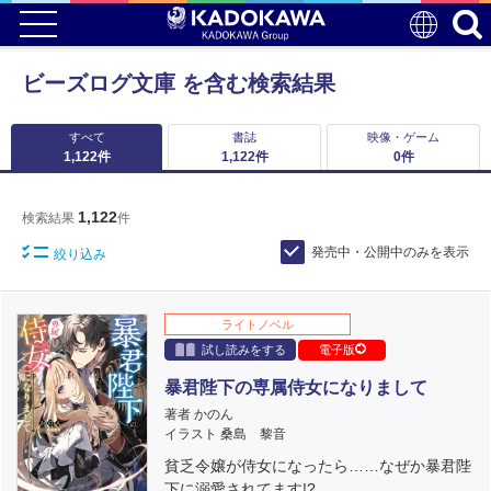
ビーズログ文庫 を含む検索結果
すべて
書誌
映像・ゲーム
1,122
件
1,122
件
0
件
1,122
検索結果
件
発売中・公開中のみを表示
絞り込み
ライトノベル
試し読みをする
電子版
暴君陛下の専属侍女になりまして
著者 かのん
イラスト 桑島 黎音
貧乏令嬢が侍女になったら……なぜか暴君陛
下に溺愛されてます!?