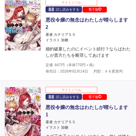
ライトノベル
試し読みをする
電子版
悪役令嬢の無念はわたしが晴らします
2
著者 カナリア５５
イラスト 加糖
婚約破棄したのにイベント続行？ならばわた
しが貴方たちを断罪してあげます
定価
847
円（本体
770
円＋税）
発売日：2026年02月14日
判型：Ａ６変形判
ライトノベル
試し読みをする
電子版
悪役令嬢の無念はわたしが晴らします
1
著者 カナリア５５
イラスト 加糖