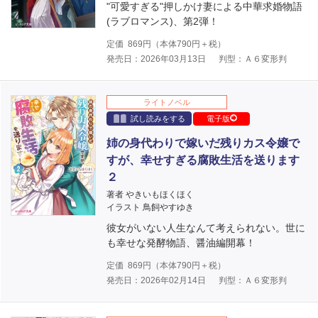
"可愛すぎる"押しかけ妻による中華求婚物語
(ラブロマンス)、第2弾！
定価
869
円（本体
790
円＋税）
発売日：2026年03月13日
判型：Ａ６変形判
ライトノベル
試し読みをする
電子版
姉の身代わりで嫁いだ残りカス令嬢で
すが、幸せすぎる腐敗生活を送ります
２
著者 やきいもほくほく
イラスト 鳥飼やすゆき
彼女がいない人生なんて考えられない。世に
も幸せな発酵物語、醤油編開幕！
定価
869
円（本体
790
円＋税）
発売日：2026年02月14日
判型：Ａ６変形判