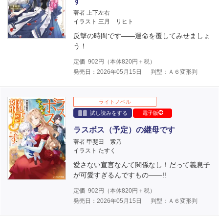
す
著者 上下左右
イラスト 三月 リヒト
反撃の時間です――運命を覆してみせましょ
う！
定価
902
円（本体
820
円＋税）
発売日：2026年05月15日
判型：Ａ６変形判
ライトノベル
試し読みをする
電子版
ラスボス（予定）の継母です
著者 甲斐田 紫乃
イラスト たすく
愛さない宣言なんて関係なし！だって義息子
が可愛すぎるんですもの――!!
定価
902
円（本体
820
円＋税）
発売日：2026年05月15日
判型：Ａ６変形判