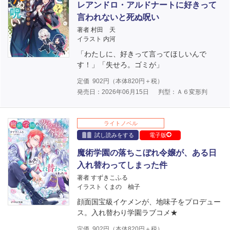
レアンドロ・アルドナートに好きって
言われないと死ぬ呪い
著者 村田 天
イラスト 内河
「わたしに、好きって言ってほしいんで
す！」「失せろ。ゴミが」
定価
902
円（本体
820
円＋税）
発売日：2026年06月15日
判型：Ａ６変形判
ライトノベル
試し読みをする
電子版
魔術学園の落ちこぼれ令嬢が、ある日
入れ替わってしまった件
著者 すずきこふる
イラスト くまの 柚子
顔面国宝級イケメンが、地味子をプロデュー
ス。入れ替わり学園ラブコメ★
定価
902
円（本体
820
円＋税）