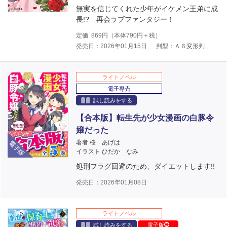
無実を信じてくれた少年がイケメン王弟に成
長!? 再会ラブファンタジー！
定価
869
円（本体
790
円＋税）
発売日：2026年01月15日
判型：Ａ６変形判
ライトノベル
電子専売
試し読みをする
【合本版】転生先が少女漫画の白豚令
嬢だった
電子版
著者 桜 あげは
イラスト ひだか なみ
処刑フラグ回避のため、ダイエットします!!
発売日：2026年01月08日
ライトノベル
試し読みをする
電子版