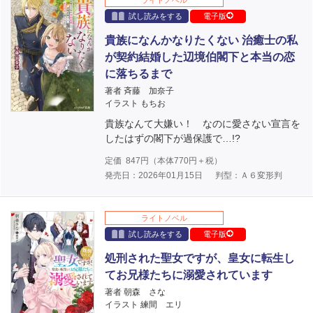
ライトノベル
試し読みをする
電子版
貴族になんかなりたくない 治癒士の私
が契約結婚した辺境伯閣下と本当の恋
に落ちるまで
著者 斉藤 加奈子
イラスト もちお
貴族なんて大嫌い！ なのに愛さない宣言を
したはずの閣下が過保護で…!?
定価
847
円（本体
770
円＋税）
発売日：2026年01月15日
判型：Ａ６変形判
ライトノベル
試し読みをする
電子版
処刑された聖女ですが、皇女に転生し
てお兄様たちに溺愛されています
著者 朝森 さな
イラスト 練間 エリ