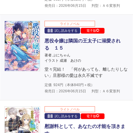
発売日：2026年06月15日
判型：Ａ６変形判
ライトノベル
試し読みをする
電子版
悪役令嬢は隣国の王太子に溺愛され
る １５
著者 ぷにちゃん
イラスト 成瀬 あけの
堂々完結！ 「何があっても、離したりしな
い」旦那様の愛は永久不滅です
定価
924
円（本体
840
円＋税）
発売日：2026年06月15日
判型：Ａ６変形判
ライトノベル
試し読みをする
電子版
慰謝料として、あなたの才能を頂きま