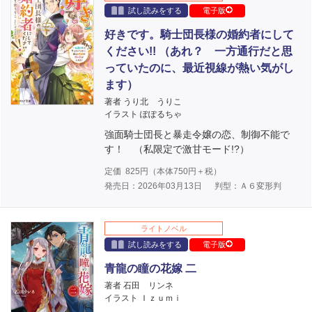
試し読みをする
電子版
好きです。騎士団長様の婚約者にして
ください!! （あれ？ 一方通行だと思
っていたのに、最近視線が熱い気がし
ます）
著者 うり北 うりこ
イラスト ぽぽるちゃ
強面騎士団長と暴走令嬢の恋、制御不能で
す！ （私限定で激甘モード!?）
定価
825
円（本体
750
円＋税）
発売日：2026年03月13日
判型：Ａ６変形判
ライトノベル
試し読みをする
電子版
青龍の瞳の花嫁 二
著者 石田 リンネ
イラスト Ｉｚｕｍｉ