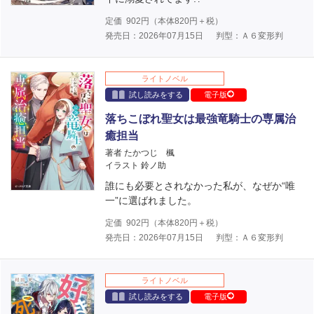
定価
902
円（本体
820
円＋税）
発売日：2026年07月15日
判型：Ａ６変形判
ライトノベル
試し読みをする
電子版
落ちこぼれ聖女は最強竜騎士の専属治
癒担当
著者 たかつじ 楓
イラスト 鈴ノ助
誰にも必要とされなかった私が、なぜか“唯
一”に選ばれました。
定価
902
円（本体
820
円＋税）
発売日：2026年07月15日
判型：Ａ６変形判
ライトノベル
試し読みをする
電子版