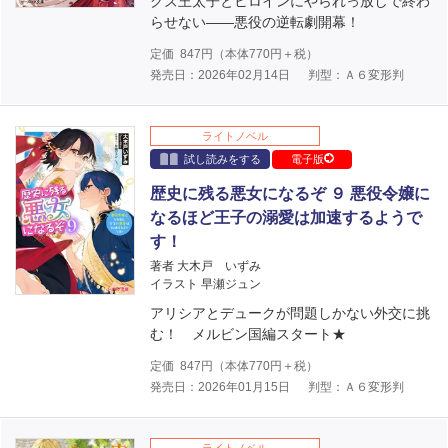
クズ王太子とヒロインにやられっ放しで終わ
らせない――悪役の逆転劇開幕！
定価
847
円（本体
770
円＋税）
発売日：2026年02月14日
判型：Ａ６変形判
ライトノベル
試し読みをする
電子版
歴史に残る悪女になるぞ ９ 悪役令嬢に
なるほど王子の溺愛は加速するようで
す！
著者 大木戸 いずみ
イラスト 早瀬ジュン
アリシアとデュークが問題しかない外交に挑
む！ メルビン国編スタート★
定価
847
円（本体
770
円＋税）
発売日：2026年01月15日
判型：Ａ６変形判