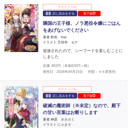
ライトノベル
試し読みをする
電子版
隣国の王子様、ノラ悪役令嬢にごはん
をあげないでください
著者 秋色 mai
イラスト 天領寺 セナ
追放されたので、シーフードを楽しむことに
しました
定価
902
円（本体
820
円＋税）
発売日：2026年04月15日
判型：Ａ６変形判
ライトノベル
試し読みをする
電子版
破滅の魔術師（※未定）なので、殿下
の甘い言葉はお断りします
著者 神原 オホカミ
イラスト にゃまそ