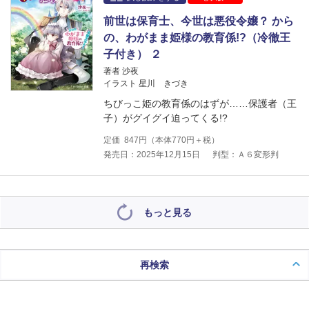
前世は保育士、今世は悪役令嬢？ から
の、わがまま姫様の教育係!?（冷徹王
子付き） ２
著者 沙夜
イラスト 星川 きづき
ちびっこ姫の教育係のはずが……保護者（王
子）がグイグイ迫ってくる!?
定価
847
円（本体
770
円＋税）
発売日：2025年12月15日
判型：Ａ６変形判
もっと見る
再検索