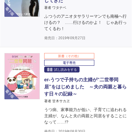
してきた
電子版
著者 ワタナベ
ふつうのアニオタサラリーマンでも南極へ行
けるの？ ……行けるのかよ！ じゃあ行っ
てくるわ！
発売日：2019年09月27日
新書（その他）
電子専売
試し読みをする
er-うつで子持ちの主婦が“二世帯同
居”をはじめました ～夫の両親と暮ら
電子版
す日々の記録～
著者 甘木サカヱ
うつ病、家事能力が低い、子育てに追われる
主婦が、なんと夫の両親と同居をすることに
なって……!?
発売日：2019年08月30日