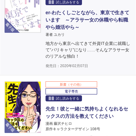
試し読みをする
er-わたくしごとながら、東京で生きて
います ～アラサー女の休職やら転職
電子版
やら婚活やら～
著者 ユカリ
地方から東京へ出てきて外資IT企業に就職し
て“バリキャリ”になり……そんなアラサー女
のリアルな独白！
発売日：2020年02月07日
新書（その他）
電子専売
試し読みをする
先生！彼と一緒に気持ちよくなれるセ
ックスの方法を教えてください
電子版
漫画 藤沢チヒロ
原作キャラクターデザイン 108号