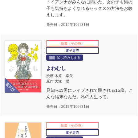
トイアンナがみんなに聞いた、女の子も男の
子も気持ちよくなれるセックスの方法をお教
えします。
発売日：2019年10月31日
新書（その他）
電子専売
試し読みをする
よわむし
漫画 木原 幸矢
電子版
原作 大塚 咲
見知らぬ男にレイプされて殺される15歳。こ
んな結末なんだ。私の人生って。
発売日：2019年10月31日
新書（その他）
電子専売