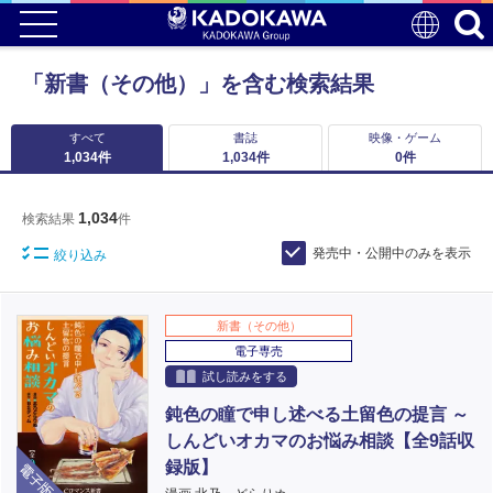
「新書（その他）」を含む検索結果
すべて
書誌
映像・ゲーム
1,034
件
1,034
件
0
件
1,034
検索結果
件
発売中・公開中のみを表示
絞り込み
新書（その他）
電子専売
試し読みをする
鈍色の瞳で申し述べる土留色の提言 ～
しんどいオカマのお悩み相談【全9話収
電子版
録版】