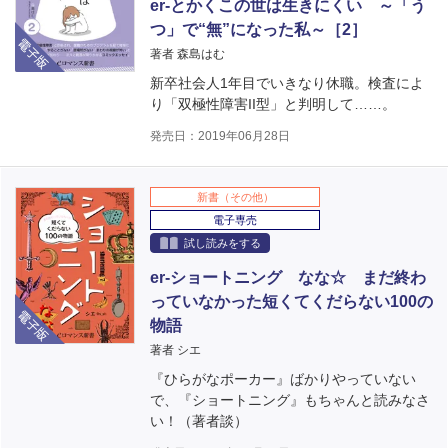
er-とかくこの世は生きにくい ～「う
つ」で“無”になった私～［2］
電子版
著者 森島はむ
新卒社会人1年目でいきなり休職。検査によ
り「双極性障害II型」と判明して……。
発売日：2019年06月28日
新書（その他）
電子専売
試し読みをする
er-ショートニング なな☆ まだ終わ
っていなかった短くてくだらない100の
電子版
物語
著者 シエ
『ひらがなポーカー』ばかりやっていない
で、『ショートニング』もちゃんと読みなさ
い！（著者談）