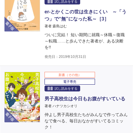
試し読みをする
er-とかくこの世は生きにくい ～「う
つ」で“無”になった私～［3］
電子版
著者 森島はむ
ついに完結！ 短い期間に就職～休職～復職
～転職……と歩んできた著者が、ある決断
を!!
発売日：2019年10月31日
新書（その他）
電子専売
試し読みをする
男子高校生は今日もお腹がすいている
著者 ハナツカシオリ
電子版
仲よし男子高校生たちがみんなで作ってみん
なで食べる、毎日おなかがすいてるコミッ
ク！