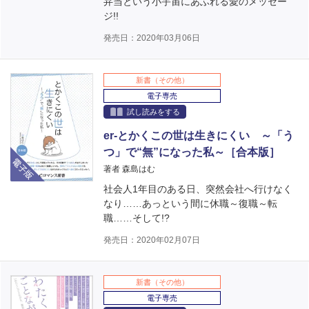
弁当という小宇宙にあふれる愛のメッセー
ジ!!
発売日：2020年03月06日
新書（その他）
電子専売
試し読みをする
er-とかくこの世は生きにくい ～「う
つ」で“無”になった私～［合本版］
電子版
著者 森島はむ
社会人1年目のある日、突然会社へ行けなく
なり……あっという間に休職～復職～転
職……そして!?
発売日：2020年02月07日
新書（その他）
電子専売