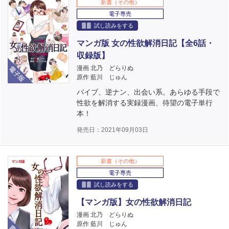
新書（その他）
電子専売
試し読みをする
マンガ版 女の性欲解消日記【全6話・
収録版】
電子版
漫画 北乃 どらりぬ
原作 藍川 じゅん
バイブ、逆ナン、出会い系。あらゆる手段で
性欲を解消する実録漫画、待望の電子単行
本！
発売日：2021年09月03日
新書（その他）
電子専売
試し読みをする
【マンガ版】女の性欲解消日記
漫画 北乃 どらりぬ
電子版
原作 藍川 じゅん