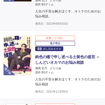
漫画 北乃 どらりぬ
原作 BSディム
人生の不安を解きほぐす、オトナのためのお
悩み相談。
発売日：2022年09月02日
新書（その他）
電子専売
試し読みをする
鈍色の瞳で申し述べる土留色の提言 ～
しんどいオカマのお悩み相談
電子版
漫画 北乃 どらりぬ
原作 BSディム
人生の不安を解きほぐす、オトナのためのお
悩み相談
発売日：2021年11月05日