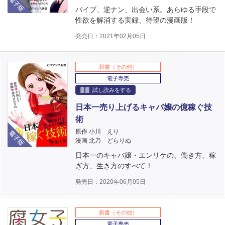
バイブ、逆ナン、出会い系。あらゆる手段で
性欲を解消する実録、待望の漫画版！
発売日：2021年02月05日
新書（その他）
電子専売
試し読みをする
日本一売り上げるキャバ嬢の億稼ぐ技
術
電子版
原作 小川 えり
漫画 北乃 どらりぬ
日本一のキャバ嬢・エンリケの、働き方、稼
ぎ方、生き方のすべて！
発売日：2020年06月05日
新書（その他）
電子専売