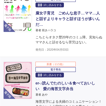
試し読みをする
腐女子育児 ごめんな息子…ママ…人
と話すよりキャラと話すほうが多いん
電子版
だ…
著者 焼きハラコ
こちとらオタク歴20年のコミュ障。見知らぬ
ママさんと話せるなら苦労はない。
発売日：2020年04月03日
新書（その他）
電子専売
試し読みをする
er-♪読んでたのしい＆食べておいし
い 愛の海苔文字弁当
電子版
著者 あや
海苔文字による夫婦のコミュニケーション！