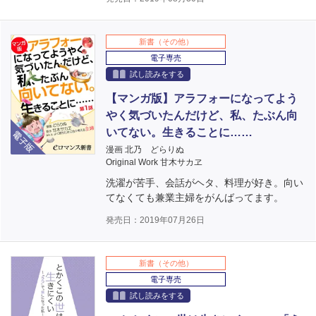
新書（その他）
電子専売
試し読みをする
【マンガ版】アラフォーになってよう
やく気づいたんだけど、私、たぶん向
電子版
いてない。生きることに……
漫画 北乃 どらりぬ
Original Work 甘木サカヱ
洗濯が苦手、会話がヘタ、料理が好き。向い
てなくても兼業主婦をがんばってます。
発売日：2019年07月26日
新書（その他）
電子専売
試し読みをする