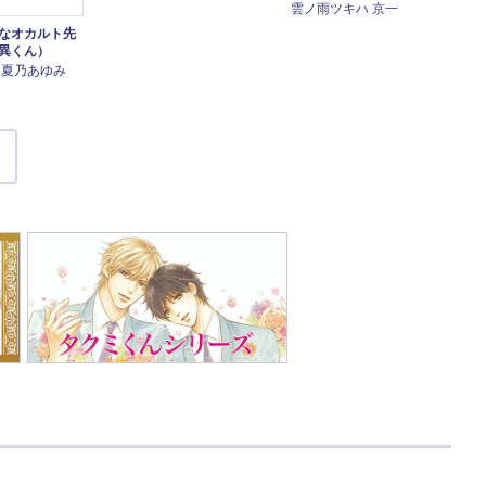
雲ノ雨ツキハ 京一
なオカルト先
異くん）
 夏乃あゆみ