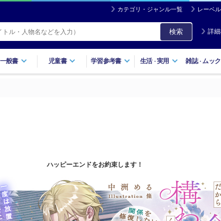
カテゴリ・ジャンル一覧
レーベル
検索
詳細
一般書
児童書
学習参考書
生活
実用
雑誌
ムック
・
・
ハッピーエンドをお約束します！