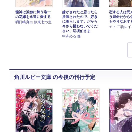
龍神は孤独に舞う唯一
嫁がされたと思ったら
恋する人は死
の花嫁を永遠に愛する
放置されたので、好き
う運命だから
に暮らします。だから
もやりなおす
明日崎真白 伊東七つ生
今さら構わないでくだ
モト 二駒レイ
さい、辺境伯さま
中洲める 條
角川ルビー文庫 の今後の刊行予定