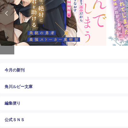
今月の新刊
角川ルビー文庫
編集便り
公式ＳＮＳ