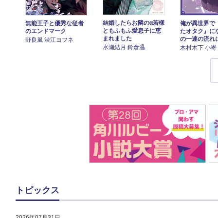
結婚したらお隣のα若様
無能王子と優秀な従者
俺が異世界で
ともふもふ愛息子に恵
のエンドマーク
たオタク』に
まれました
の一連の流れ
野良風 渋江ヨフネ
水瀬結月 鈴倉温
木村木下 小嵜
トピックス
2026年07月31日