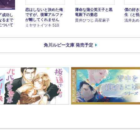
恋はしないと決めた俺
薄命な蒲公英王子と黒
僕の好き
ですが、後輩アルファ
竜殿下の妻恋
生（と怪
『成功し
が離してくれません
なるまで
貫井ひつじ 高星麻子
浅井あめ
について
ミヤサトイツキ 510
角川ルビー文庫 発売予定