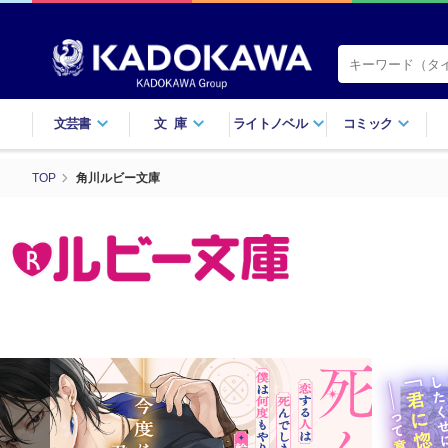
文芸書
文庫
ライトノベル
コミック
TOP
角川ルビー文庫