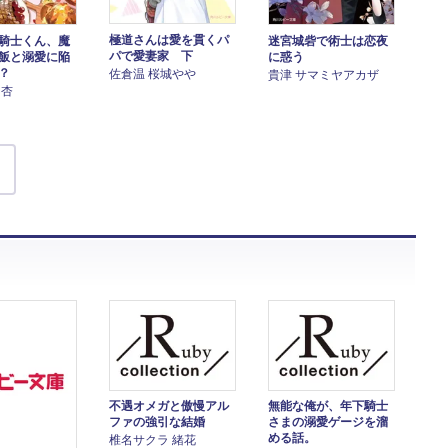
極道さんは愛を貫くパ
騎士くん、魔
迷宮城砦で術士は恋夜
パで愛妻家 下
飯と溺愛に陥
に惑う
？
佐倉温 桜城やや
貴津 サマミヤアカザ
 杏
不遇オメガと傲慢アル
無能な俺が、年下騎士
ファの強引な結婚
さまの溺愛ゲージを溜
める話。
椎名サクラ 緒花