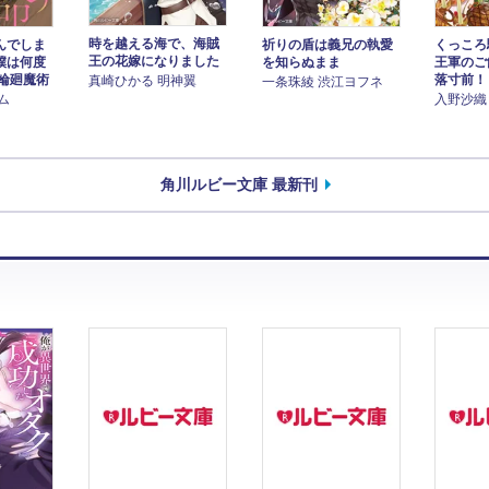
時を越える海で、海賊
んでしま
祈りの盾は義兄の執愛
くっころ
王の花嫁になりました
僕は何度
を知らぬまま
王軍のご
 輪廻魔術
落寸前！
真崎ひかる 明神翼
一条珠綾 渋江ヨフネ
ム
入野沙織
角川ルビー文庫 最新刊