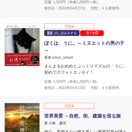
定価
1,320
円（本体
1,200
円＋税）
発売日：2022年04月27日
判型：Ａ５変形判
写真集
試し読みをする
電子版
ぼくは、うに。～ミヌエットの男の子
～
著者 unico_uniuni
まんまるおめめとぷっくりマズルの「うに」
初めてのフォトエッセイ！
定価
1,320
円（本体
1,200
円＋税）
発売日：2022年04月14日
判型：Ａ５変形判
写真集
世界美景 －自然、街、建築を巡る旅
著 小林 廉宜
旅心、高鳴る心に残る美しい風景写真が誘う