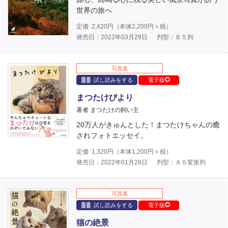
世界の旅へ
定価
2,420
円（本体
2,200
円＋税）
発売日：2022年03月29日
判型：Ｂ５判
写真集
試し読みをする
電子版
まつたけびより
著者 まつたけの飼い主
20万人がきゅんとした！まつたけちゃんの癒
されフォトエッセイ。
定価
1,320
円（本体
1,200
円＋税）
発売日：2022年01月28日
判型：Ａ５変形判
写真集
試し読みをする
電子版
猫の絶景