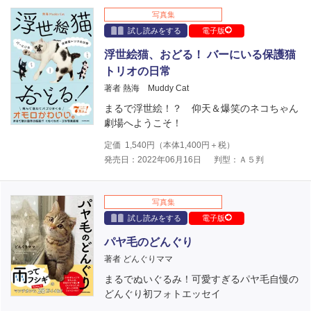
写真集
試し読みをする
電子版
浮世絵猫、おどる！ バーにいる保護猫
トリオの日常
著者 熱海 Muddy Cat
まるで浮世絵！？ 仰天＆爆笑のネコちゃん
劇場へようこそ！
定価
1,540
円（本体
1,400
円＋税）
発売日：2022年06月16日
判型：Ａ５判
写真集
試し読みをする
電子版
パヤ毛のどんぐり
著者 どんぐりママ
まるでぬいぐるみ！可愛すぎるパヤ毛自慢の
どんぐり初フォトエッセイ