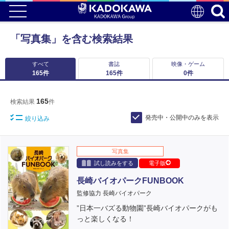
「写真集」を含む検索結果
すべて
書誌
映像・ゲーム
165
件
165
件
0
件
165
検索結果
件
発売中・公開中のみを表示
絞り込み
写真集
試し読みをする
電子版
長崎バイオパークFUNBOOK
監修協力 長崎バイオパーク
”日本一バズる動物園”長崎バイオパークがも
っと楽しくなる！