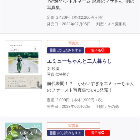
Twitterハンドルネーム"廃墟のマサさん" 初の
写真集。
定価
2,420
円（本体
2,200
円＋税）
発売日：2023年07月05日
判型：Ａ５変形判
写真集
試し読みをする
電子版
エミューちゃんと二人暮らし
文 砂漠
写真 仁科勝介
前代未聞！？ かわいすぎるエミューちゃん
のファースト写真集ついに発売！
定価
2,090
円（本体
1,900
円＋税）
発売日：2023年06月02日
判型：その他
写真集
試し読みをする
電子版