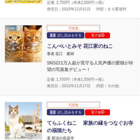
定価
2,750
円（本体
2,500
円＋税）
発売日：2022年12月21日
判型：Ｂ５変形判
写真集
試し読みをする
電子版
こんぺいとみそ 花江家のねこ
著者 花江 夏樹
SNS221万人超が見守る人気声優の愛猫が待
望の写真集デビュー！
定価
1,705
円（本体
1,550
円＋税）
発売日：2022年11月17日
判型：その他
写真集
試し読みをする
電子版
てらふくねこ 家族の縁をつなぐお寺
の福猫たち
著 那須の長楽寺