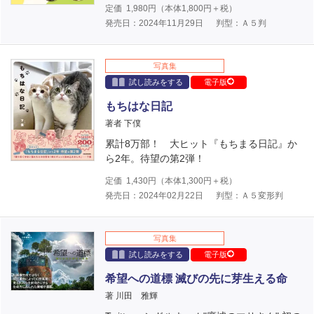
定価
1,980
円（本体
1,800
円＋税）
発売日：2024年11月29日
判型：Ａ５判
写真集
試し読みをする
電子版
もちはな日記
著者 下僕
累計8万部！ 大ヒット『もちまる日記』か
ら2年。待望の第2弾！
定価
1,430
円（本体
1,300
円＋税）
発売日：2024年02月22日
判型：Ａ５変形判
写真集
試し読みをする
電子版
希望への道標 滅びの先に芽生える命
著 川田 雅輝