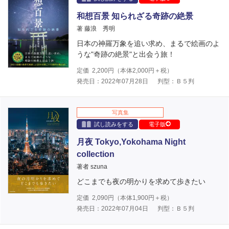
和想百景 知られざる奇跡の絶景
著 藤浪 秀明
日本の神羅万象を追い求め、まるで絵画のよ
うな"奇跡の絶景"と出会う旅！
定価
2,200
円（本体
2,000
円＋税）
発売日：2022年07月28日
判型：Ｂ５判
写真集
試し読みをする
電子版
月夜 Tokyo,Yokohama Night
collection
著者 szuna
どこまでも夜の明かりを求めて歩きたい
定価
2,090
円（本体
1,900
円＋税）
発売日：2022年07月04日
判型：Ｂ５判