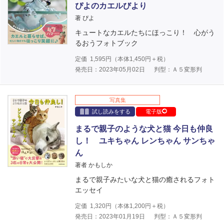
ぴよのカエルびより
著 ぴよ
キュートなカエルたちにほっこり！ 心がう
るおうフォトブック
定価
1,595
円（本体
1,450
円＋税）
発売日：2023年05月02日
判型：Ａ５変形判
写真集
試し読みをする
電子版
まるで親子のような犬と猫 今日も仲良
し！ ユキちゃん レンちゃん サンちゃ
ん
著者 かもしか
まるで親子みたいな犬と猫の癒されるフォト
エッセイ
定価
1,320
円（本体
1,200
円＋税）
発売日：2023年01月19日
判型：Ａ５変形判