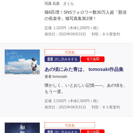
写真 石原 さくら
猫6匹増！SNSフォロワー数30万人超「那須
の長楽寺」猫写真集第2弾！
定価
1,320
円（本体
1,200
円＋税）
発売日：2022年09月22日
判型：Ｂ５変形判
写真集
試し読みをする
電子版
あの頃にみた青は、 tomosaki作品集
著者 tomosaki
懐かしく、いとおしい記憶――。あの頃を、
もう一度。
定価
2,530
円（本体
2,300
円＋税）
発売日：2022年08月31日
判型：Ｂ５変形判
写真集
試し読みをする
電子版