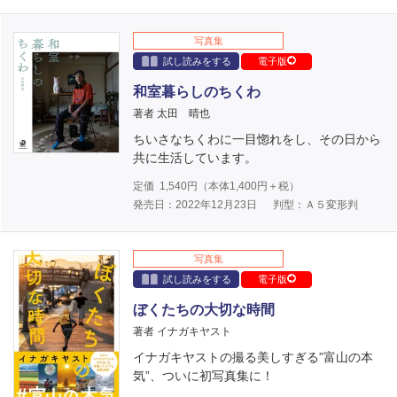
写真集
試し読みをする
電子版
和室暮らしのちくわ
著者 太田 晴也
ちいさなちくわに一目惚れをし、その日から
共に生活しています。
定価
1,540
円（本体
1,400
円＋税）
発売日：2022年12月23日
判型：Ａ５変形判
写真集
試し読みをする
電子版
ぼくたちの大切な時間
著者 イナガキヤスト
イナガキヤストの撮る美しすぎる”富山の本
気”、ついに初写真集に！