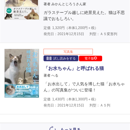
著者 みかんとじろうさん家
ガラステーブル越しに絶景見えた。猫は不思
議でおもしろい。
定価
1,320
円（本体
1,200
円＋税）
発売日：2021年12月15日
判型：Ａ５変形判
写真集
試し読みをする
電子版
「お水ちゃん」と呼ばれる猫
著者 へる
「お水出して」で人気を博した猫「お水ちゃ
ん」の写真集がついに登場！
定価
1,430
円（本体
1,300
円＋税）
発売日：2021年12月15日
判型：Ａ５判
もっと見る