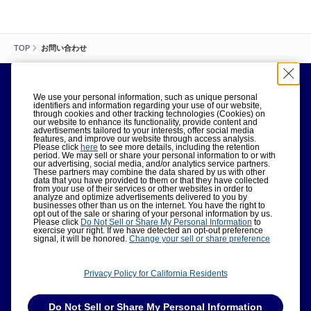
TOP
お問い合わせ
会社概要
IR情報
採用情報
広告について
ライセンスについて
We use your personal information, such as unique personal
書店様向け
法人様一括購入
KADOKAWAグループ
identifiers and information regarding your use of our website,
through cookies and other tracking technologies (Cookies) on
作品の利用について
お問い合わせ
プライバシーポリシー
our website to enhance its functionality, provide content and
advertisements tailored to your interests, offer social media
サイトポリシー
利用者情報の外部送信について
features, and improve our website through access analysis.
Please click
here
to see more details, including the retention
period. We may sell or share your personal information to or with
our advertising, social media, and/or analytics service partners.
These partners may combine the data shared by us with other
data that you have provided to them or that they have collected
from your use of their services or other websites in order to
analyze and optimize advertisements delivered to you by
businesses other than us on the internet. You have the right to
opt out of the sale or sharing of your personal information by us.
Please click
Do Not Sell or Share My Personal Information
to
ABJマークは、この電子書店・電子書籍配信サービスが、著作権者からコン
exercise your right. If we have detected an opt-out preference
テンツ使用許諾を得た正規版配信サービスであることを示す登録商標（登録
signal, it will be honored.
Change your sell or share preference
番号 第6091713号）です。ABJマークの詳細、ABJマークを掲示しているサ
ービスの一覧はこちら。
https://aebs.or.jp/
Privacy Policy for California Residents
Do Not Sell or Share My Personal Information
©KADOKAWA CORPORATION 2026