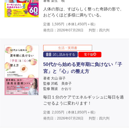
著者 室生 暁
人体の形は、すばらしく整った奇跡の形で、
おどろくほど多様に満ちている。
定価
1,595
円（本体
1,450
円＋税）
発売日：2026年07月28日
判型：四六判
生活・実用書
試し読みをする
電子版
50代から始める更年期に負けない「子
宮」と「心」の整え方
著者 大山 葎子
監修 沢岻 美奈子
監修 難波 かおり
毎日１分のケアでエネルギッシュに毎日を過
ごせるように変わります！
定価
2,035
円（本体
1,850
円＋税）
発売日：2026年07月28日
判型：四六判