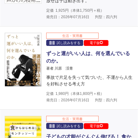
放せば子は動き出す。
定価
1,925
円（本体
1,750
円＋税）
発売日：2026年07月16日
判型：四六判
生活・実用書
試し読みをする
電子版
ずっと運がいい人は、何を選んでいる
のか。
著者 川原 渓青
事故で片足を失って気づいた、不運から人生
を好転させる考え方
定価
1,980
円（本体
1,800
円＋税）
発売日：2026年07月16日
判型：四六判
生活・実用書
試し読みをする
電子版
子どもの才能がぐんぐん伸びる！ 食か