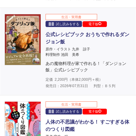
生活・実用書
試し読みをする
電子版
公式レシピブック おうちで作れるダン
ジョン飯
原作・イラスト 九井 諒子
料理制作 池田 美希
あの魔物料理が家で作れる！「ダンジョン
飯」公式レシピブック
定価
2,200
円（本体
2,000
円＋税）
発売日：2026年07月31日
判型：Ｂ５判
生活・実用書
試し読みをする
電子版
人体の不思議がわかる！ すごすぎる体
のつくり図鑑