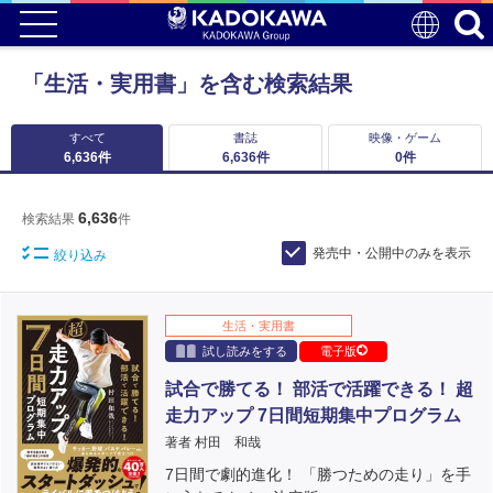
「生活・実用書」を含む検索結果
すべて
書誌
映像・ゲーム
6,636
件
6,636
件
0
件
6,636
検索結果
件
発売中・公開中のみを表示
絞り込み
生活・実用書
試し読みをする
電子版
試合で勝てる！ 部活で活躍できる！ 超
走力アップ 7日間短期集中プログラム
著者 村田 和哉
7日間で劇的進化！ 「勝つための走り」を手