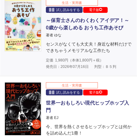
生活・実用書
試し読みをする
電子版
～保育士さんのわくわくアイデア！～
0歳から楽しめる おうち工作あそび
著者 ゆな
センスがなくても大丈夫！身近な材料だけで
できちゃうメモリアルな工作たち
定価
1,980
円（本体
1,800
円＋税）
発売日：2026年07月16日
判型：Ｂ５判
生活・実用書
試し読みをする
電子版
世界一おもしろい現代ヒップホップ入
門
著者 EJ
今、世界を熱くさせるヒップホップとは何か
を詰め込んだ1冊！