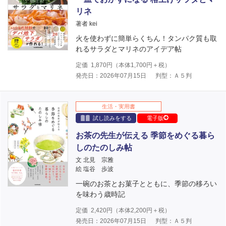
リネ
著者 kei
火を使わずに簡単らくちん！タンパク質も取
れるサラダとマリネのアイデア帖
定価
1,870
円（本体
1,700
円＋税）
発売日：2026年07月15日
判型：Ａ５判
生活・実用書
試し読みをする
電子版
お茶の先生が伝える 季節をめぐる暮ら
しのたのしみ帖
文 北見 宗雅
絵 塩谷 歩波
一碗のお茶とお菓子とともに、季節の移ろい
を味わう歳時記
定価
2,420
円（本体
2,200
円＋税）
発売日：2026年07月15日
判型：Ａ５判