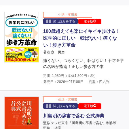
生活・実用書
試し読みをする
電子版
100歳超えても楽にイキイキ歩ける！
医学的に正しい 転ばない！痛くな
い！歩き方革命
著者 森 勇磨
痛くない、つらくない、転ばない！予防医学
の名医が指南！正しい歩き方の本
定価
1,980
円（本体
1,800
円＋税）
発売日：2026年07月08日
判型：四六判
生活・実用書
試し読みをする
電子版
川島明の辞書で呑む 公式辞典
監修 テレビ東京「川島明の辞書で呑む」制作班
監修 三省堂