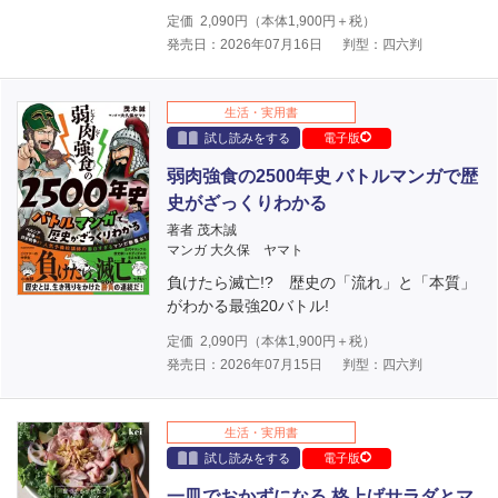
定価
2,090
円（本体
1,900
円＋税）
発売日：2026年07月16日
判型：四六判
生活・実用書
試し読みをする
電子版
弱肉強食の2500年史 バトルマンガで歴
史がざっくりわかる
著者 茂木誠
マンガ 大久保 ヤマト
負けたら滅亡!? 歴史の「流れ」と「本質」
がわかる最強20バトル!
定価
2,090
円（本体
1,900
円＋税）
発売日：2026年07月15日
判型：四六判
生活・実用書
試し読みをする
電子版
一皿でおかずになる 格上げサラダとマ