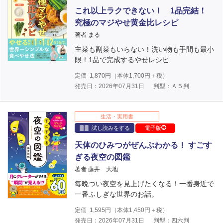
これ以上ラクできない！ 1品完結！
究極のマジやせ黄金比レシピ
著者 まる
主菜も副菜もいらない！洗い物も手間も最小
限！1品で完成するやせレシピ
定価
1,870
円（本体
1,700
円＋税）
発売日：2026年07月31日
判型：Ａ５判
生活・実用書
試し読みをする
電子版
天体のひみつがぜんぶわかる！ すごす
ぎる夜空の図鑑
著者 藤井 大地
毎晩つい夜空を見上げたくなる！一番身近で
一番ふしぎな世界のお話。
定価
1,595
円（本体
1,450
円＋税）
発売日：2026年07月31日
判型：四六判