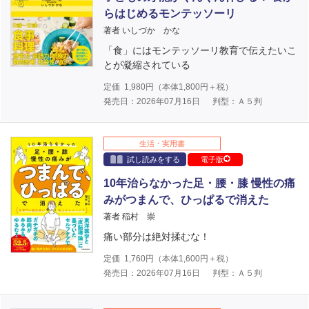
らはじめるモンテッソーリ
著者 いしづか かな
「食」にはモンテッソーリ教育で伝えたいこ
とが凝縮されている
定価
1,980
円（本体
1,800
円＋税）
発売日：2026年07月16日
判型：Ａ５判
生活・実用書
試し読みをする
電子版
10年治らなかった足・腰・膝 慢性の痛
みがつまんで、ひっぱるで消えた
著者 稲村 崇
痛い部分は絶対揉むな！
定価
1,760
円（本体
1,600
円＋税）
発売日：2026年07月16日
判型：Ａ５判