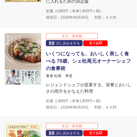
に入れるための決定版
定価
2,090
円（本体
1,900
円＋税）
発売日：2026年08月04日
判型：Ａ５判
生活・実用書
試し読みをする
電子版
いくつになっても、おいしく美しく食
べる 78歳、シェ松尾元オーナーシェフ
の食事術
著者 松尾 幸造
レジェンドシェフが提案する、栄養とおいし
さの両方をかなえた料理
定価
1,980
円（本体
1,800
円＋税）
発売日：2026年08月04日
判型：Ａ５判
生活・実用書
試し読みをする
電子版