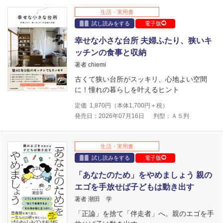
生活・実用書
試し読みをする
電子版
幸せな小さな台所 夫婦ふたり、狭いキ
ッチンの食事と収納
著者 chiemi
古くて狭い台所がスッキリ、心地よい空間
に！憧れの暮らしを叶えるヒント
定価
1,870
円（本体
1,700
円＋税）
発売日：2026年07月16日
判型：Ａ５判
生活・実用書
試し読みをする
電子版
「あなたのため」をやめましょう 親の
エゴを手放せば子どもは動き出す
著者 潮田 学
「正論」を捨て「伴走者」へ。親のエゴを手