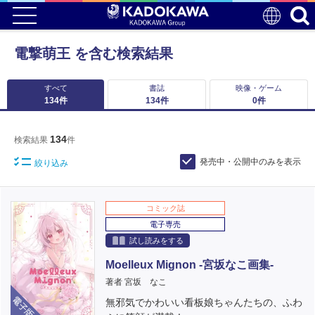
電撃萌王 を含む検索結果
すべて
書誌
映像・ゲーム
134
件
134
件
0
件
134
検索結果
件
発売中・公開中のみを表示
絞り込み
コミック誌
電子専売
試し読みをする
Moelleux Mignon -宮坂なこ画集-
著者 宮坂 なこ
電子版
無邪気でかわいい看板娘ちゃんたちの、ふわ