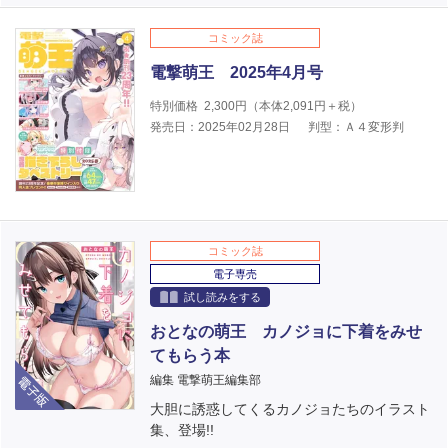
コミック誌
電撃萌王 2025年4月号
特別価格
2,300
円（本体
2,091
円＋税）
発売日：2025年02月28日
判型：Ａ４変形判
コミック誌
電子専売
試し読みをする
おとなの萌王 カノジョに下着をみせ
てもらう本
電子版
編集 電撃萌王編集部
大胆に誘惑してくるカノジョたちのイラスト
集、登場!!