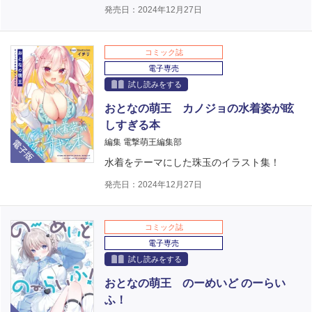
発売日：2024年12月27日
コミック誌
電子専売
試し読みをする
おとなの萌王 カノジョの水着姿が眩
しすぎる本
電子版
編集 電撃萌王編集部
水着をテーマにした珠玉のイラスト集！
発売日：2024年12月27日
コミック誌
電子専売
試し読みをする
おとなの萌王 のーめいど のーらい
ふ！
電子版