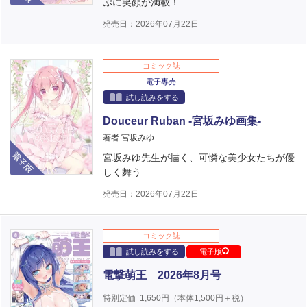
ぷに笑顔が満載！
発売日：2026年07月22日
コミック誌
電子専売
試し読みをする
Douceur Ruban -宮坂みゆ画集-
著者 宮坂みゆ
電子版
宮坂みゆ先生が描く、可憐な美少女たちが優
しく舞う――
発売日：2026年07月22日
コミック誌
試し読みをする
電子版
電撃萌王 2026年8月号
特別定価
1,650
円（本体
1,500
円＋税）