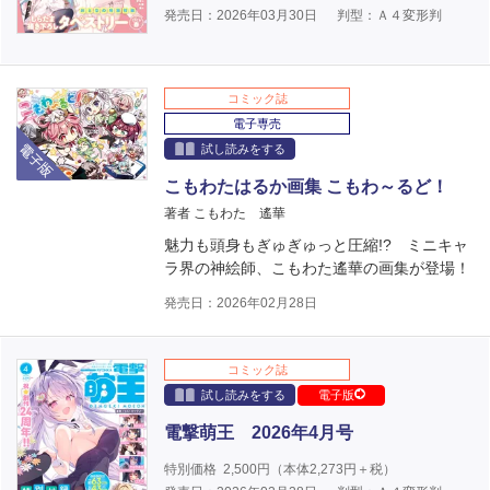
発売日：2026年03月30日
判型：Ａ４変形判
コミック誌
電子専売
電子版
試し読みをする
こもわたはるか画集 こもわ～るど！
著者 こもわた 遙華
魅力も頭身もぎゅぎゅっと圧縮!? ミニキャ
ラ界の神絵師、こもわた遙華の画集が登場！
発売日：2026年02月28日
コミック誌
試し読みをする
電子版
電撃萌王 2026年4月号
特別価格
2,500
円（本体
2,273
円＋税）