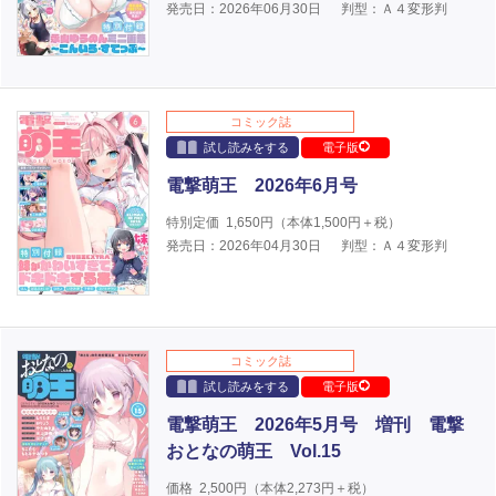
発売日：2026年06月30日
判型：Ａ４変形判
コミック誌
試し読みをする
電子版
電撃萌王 2026年6月号
特別定価
1,650
円（本体
1,500
円＋税）
発売日：2026年04月30日
判型：Ａ４変形判
コミック誌
試し読みをする
電子版
電撃萌王 2026年5月号 増刊 電撃
おとなの萌王 Vol.15
価格
2,500
円（本体
2,273
円＋税）