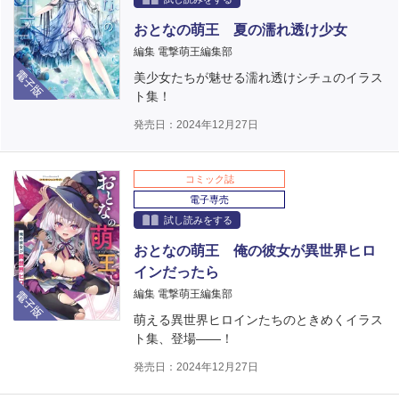
おとなの萌王 夏の濡れ透け少女
編集 電撃萌王編集部
電子版
美少女たちが魅せる濡れ透けシチュのイラス
ト集！
発売日：2024年12月27日
コミック誌
電子専売
試し読みをする
おとなの萌王 俺の彼女が異世界ヒロ
インだったら
電子版
編集 電撃萌王編集部
萌える異世界ヒロインたちのときめくイラス
ト集、登場――！
発売日：2024年12月27日