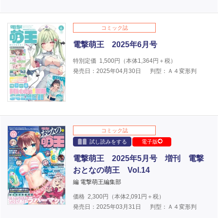
コミック誌
電撃萌王 2025年6月号
特別定価
1,500
円（本体
1,364
円＋税）
発売日：2025年04月30日
判型：Ａ４変形判
コミック誌
試し読みをする
電子版
電撃萌王 2025年5月号 増刊 電撃
おとなの萌王 Vol.14
編 電撃萌王編集部
価格
2,300
円（本体
2,091
円＋税）
発売日：2025年03月31日
判型：Ａ４変形判