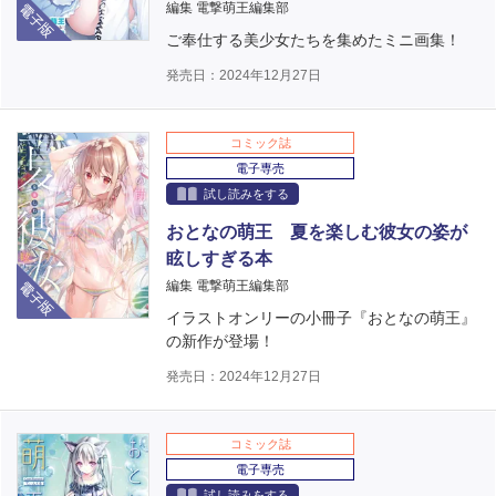
編集 電撃萌王編集部
ご奉仕する美少女たちを集めたミニ画集！
発売日：2024年12月27日
コミック誌
電子専売
試し読みをする
おとなの萌王 夏を楽しむ彼女の姿が
眩しすぎる本
電子版
編集 電撃萌王編集部
イラストオンリーの小冊子『おとなの萌王』
の新作が登場！
発売日：2024年12月27日
コミック誌
電子専売
試し読みをする