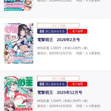
発売日：2026年02月28日
判型：Ａ４変形判
コミック誌
試し読みをする
電子版
電撃萌王 2026年2月号
特別定価
1,580
円（本体
1,436
円＋税）
発売日：2025年12月27日
判型：Ａ４変形判
コミック誌
試し読みをする
電子版
電撃萌王 2025年12月号
特別定価
1,500
円（本体
1,364
円＋税）
発売日：2025年10月30日
判型：Ａ４変形判