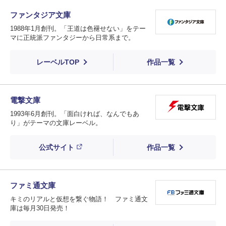
ファンタジア文庫
1988年1月創刊。「王道は色褪せない」をテー
マに正統派ファンタジーから日常系まで。
レーベルTOP
作品一覧
電撃文庫
1993年6月創刊。「面白ければ、なんでもあ
り」がテーマの文庫レーベル。
公式サイト
作品一覧
ファミ通文庫
キミのリアルと仮想を繋ぐ物語！ ファミ通文
庫は毎月30日発売！