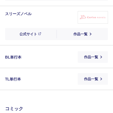
スリーズノベル
公式サイト
作品一覧
BL単行本
作品一覧
TL単行本
作品一覧
コミック