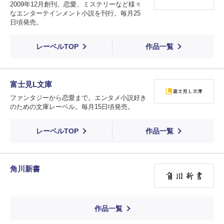
2009年12月創刊。恋愛、ミステリーなど様々
なエンターテインメント小説を刊行。毎月25
日頃発売。
レーベルTOP
作品一覧
富士見L文庫
ファンタジーから恋愛まで。エンタメ小説好き
のための文庫レーベル。毎月15日頃発売。
レーベルTOP
作品一覧
角川新書
作品一覧