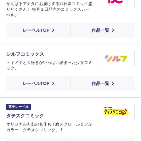
がんばるアナタにお届けする非日常コミック盛
りだくさん！ 毎月１日発売のコミックスレー
ベル。
レーベルTOP
作品一覧
シルフコミックス
トキメキと大好きがいっぱい詰まった少女コミ
ック。
レーベルTOP
作品一覧
電子レーベル
タテスクコミック
オリジナルもあの名作も！縦スクロール＆フル
カラー「タテスクコミック」！