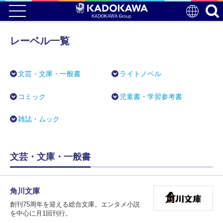
レーベル一覧
文芸・文庫・一般書
ライトノベル
コミック
児童書・学習参考書
雑誌・ムック
文芸・文庫・一般書
角川文庫
創刊75周年を迎える総合文庫。エンタメ小説
を中心に月1回刊行。