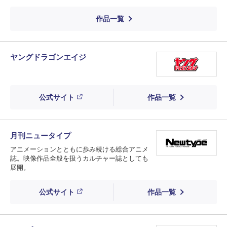
作品一覧
ヤングドラゴンエイジ
公式サイト
作品一覧
月刊ニュータイプ
アニメーションとともに歩み続ける総合アニメ
誌。映像作品全般を扱うカルチャー誌としても
展開。
公式サイト
作品一覧