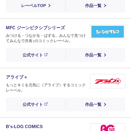
レーベルTOP
作品一覧
MFC ジーンピクシブシリーズ
みつける・つながる・ばずる。みんなで見つけ
てみんなで共有♪のコミックレーベル。
公式サイト
作品一覧
アライブ＋
もっとキミを元気に（アライブ）するコミック
レーベル。
公式サイト
作品一覧
B's-LOG COMICS