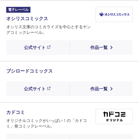
電子レーベル
オシリスコミックス
オシリス文庫のコミカライズを中心とするヤン
グコミックレーベル。
公式サイト
作品一覧
ブシロードコミックス
公式サイト
作品一覧
カドコミ
オリジナルコミックがいっぱい！の「カドコ
ミ」発コミックレーベル。