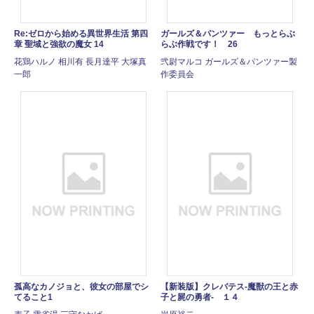
Re:ゼロから始める異世界生活 第四
ガールズ＆パンツァー もっとらぶ
章 聖域と強欲の魔女 14
らぶ作戦です！ 26
花鶏ハルノ 相川有 長月達平 大塚真
弐尉マルコ ガールズ＆パンツァー製
一郎
作委員会
孤高なカノジョと、彼女の部屋でシ
【新装版】クレバテス-魔獣の王と赤
てること1
子と屍の勇者- １４