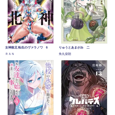
女神敗北 転生のヴァラノワ 6
りゅうとあまがみ 二
ＲＡＮ
角丸柴朗