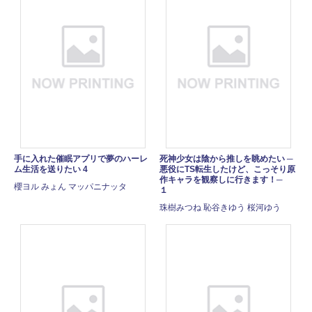
手に入れた催眠アプリで夢のハーレ
死神少女は陰から推しを眺めたい ─
ム生活を送りたい 4
悪役にTS転生したけど、こっそり原
作キャラを観察しに行きます！─
櫻ヨル みょん マッパニナッタ
１
珠樹みつね 恥谷きゆう 桜河ゆう