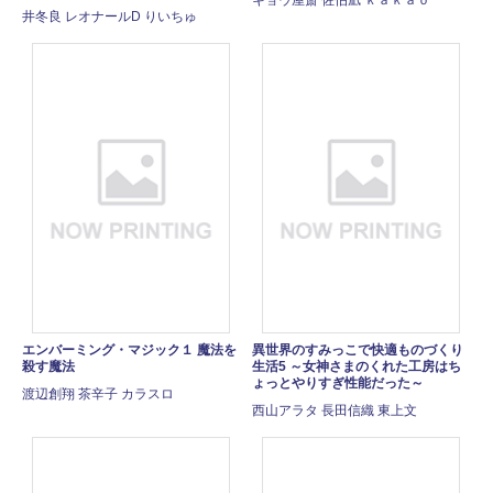
井冬良 レオナールD りいちゅ
エンバーミング・マジック１ 魔法を
異世界のすみっこで快適ものづくり
殺す魔法
生活5 ～女神さまのくれた工房はち
ょっとやりすぎ性能だった～
渡辺創翔 茶辛子 カラスロ
西山アラタ 長田信織 東上文