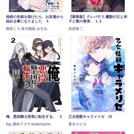
他校の氷姫を助けたら、お友達から
【新装版】クレバテス-魔獣の王と赤
始める事になりました ４
子と屍の勇者- １３
椀田くろ 皐月陽龍 みすみ
岩原裕二
俺、悪役騎士団長に転生する。 2
乙女怪獣キャラメリゼ 10
fujy 酒本アズサ kodamazon
蒼木スピカ