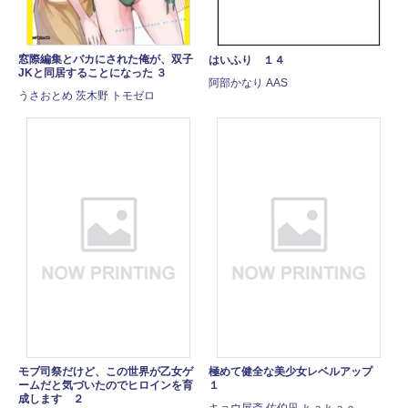
窓際編集とバカにされた俺が、双子
はいふり １４
JKと同居することになった ３
阿部かなり AAS
うさおとめ 茨木野 トモゼロ
モブ司祭だけど、この世界が乙女ゲ
極めて健全な美少女レベルアップ
ームだと気づいたのでヒロインを育
１
成します ２
キョウ屋斎 佐伯凪 ｋａｋａｏ