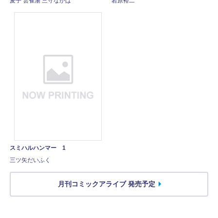
麦子 雲雀湯 三守なかば
岩原裕二
スミハルハンマー 1
三ツ矢だいふく
月刊コミックアライブ 発売予定