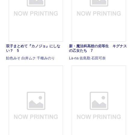
双子まとめて『カノジョ』にしな
新・魔法科高校の劣等生 キグナス
い？ 5
の乙女たち 7
飴色みそ 白井ムク 千種みのり
La-na 佐島勤 石田可奈