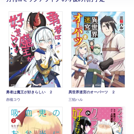
勇者は魔王が好きらしい ２
異世界迷宮のオーパーツ ２
赤槻コウ
三狛ハル