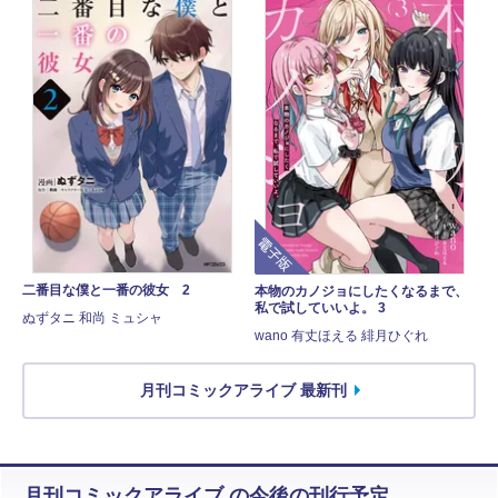
電子版
二番目な僕と一番の彼女 2
本物のカノジョにしたくなるまで、
私で試していいよ。 3
ぬずタニ 和尚 ミュシャ
wano 有丈ほえる 緋月ひぐれ
月刊コミックアライブ 最新刊
月刊コミックアライブ の今後の刊行予定