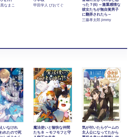
った？(6) ～激重感情な
 黒なまこ
甲田学人 ぴおてぐ
彼女たちが無自覚男子
に翻弄されたら～
三藤孝太郎 jimmy
えいなけれ
魔法使いと愉快な仲間
気が付いたらゲームの
われたので死
たち８ ～モフモフと守
主人公になってたから