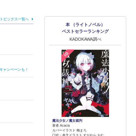
トピックス一覧へ
本 （ライトノベル）
ベストセラーランキング
KADOKAWA調べ
1位
るキャンペーンも！
魔法少女ノ魔女裁判
著者 Acacia
カバーイラスト 梅まろ
口絵・本文イラスト すがわら おむ