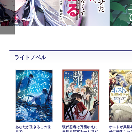
ライトノベル
あなたが生きるこの世
現代忍者は万能ゆえに
ホストが異世
界で
異世界迷宮を一人でど
子に転生した