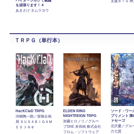
パイダーシルクで裁縫
支援ＢＩＳ 禅
を頑張ります！４
あきさけ タムラヨウ
ＴＲＰＧ（単行本）
HacKClaD TRPG
ELDEN RING
ソード・ワール
NIGHTREIGN TRPG
プリメント 
河嶋陶一朗／冒険企画
ァセーゴ
加藤ヒロノリ／グルー
局 ＳＵＳＡＢＩＧＡＭ
北沢慶／グルー
プSNE 末弥純 株式会社
ＥＳ トキキ
六七質
フロム・ソフトウェア