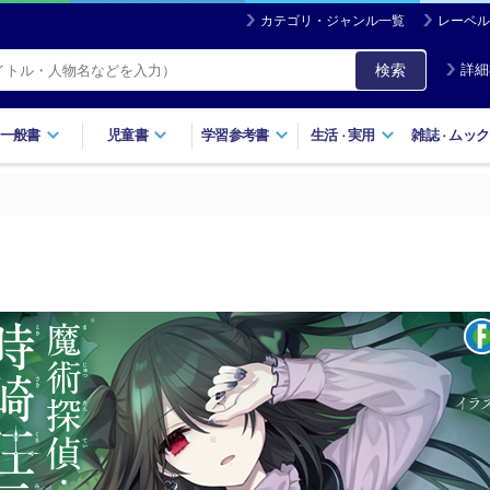
カテゴリ・ジャンル一覧
レーベル
検索
詳細
一般書
児童書
学習参考書
生活
実用
雑誌
ムック
・
・