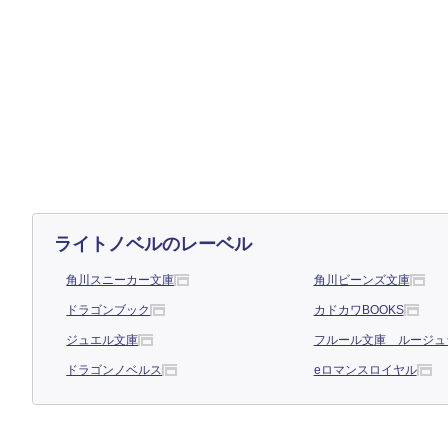
ライトノベルのレーベル
角川スニーカー文庫
角川ビーンズ文庫
ドラゴンブック
カドカワBOOKS
ジュエル文庫
フルール文庫 ルージュ
ドラゴンノベルス
eロマンスロイヤル