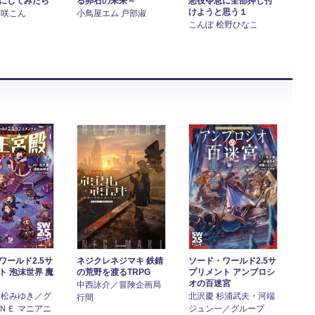
にしてみたら
る卵石の未来～
悪役令息に全部押し付
けようと思う１
夜咲こん
小鳥屋エム 戸部淑
こんぽ 桧野ひなこ
ワールド2.5サ
ネジクレネジマキ 鉄錆
ソード・ワールド2.5サ
ト 泡沫世界 魔
の荒野を渡るTRPG
プリメント アンブロシ
オの百迷宮
中西詠介／冒険企画局
清松みゆき／グ
北沢慶 杉浦武夫・河端
行間
ＮＥ マニアニ
ジュン一／グループ