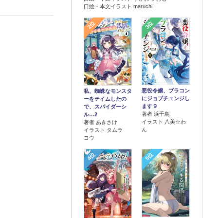
口絵・本文イラスト maruchi
2位
3位
悪役令嬢、ブラコン
私、蜘蛛なモンスタ
にジョブチェンジし
ーをテイムしたの
ます９
で、スパイダーシ
著者 浜千鳥
ル…2
イラスト 八美☆わ
著者 あきさけ
ん
イラスト タムラ
ヨウ
4位
5位