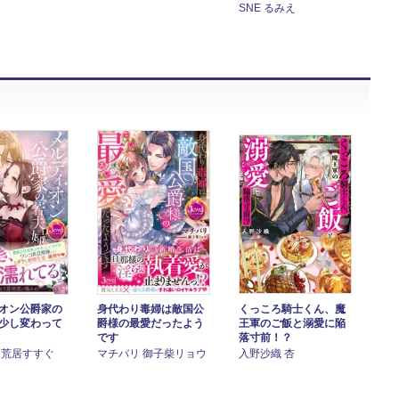
SNE るみえ
オン公爵家の
身代わり毒婦は敵国公
くっころ騎士くん、魔
少し変わって
爵様の最愛だったよう
王軍のご飯と溺愛に陥
です
落寸前！？
 荒居すすぐ
マチバリ 御子柴リョウ
入野沙織 杏