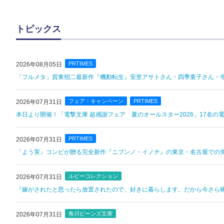
トピックス
PRTIMES
2026年08月05日
「フルメタ」賀東招二最新作『機動転生』安里アサトさん・四季童子さん・寺
フェア・キャンペーン
PRTIMES
2026年07月31日
本日より開催！「電撃文庫 超感謝フェア 夏のオールスター2026」17名
PRTIMES
2026年07月31日
「よう実」コンビが贈る完全新作『ニブンノ・イノチ』の東京・名古屋での
ルビーコレクション
2026年07月31日
『嫁がされたと思ったら放置されたので、好きに暮らします。だから今さら
角川ビーンズ文庫
2026年07月31日