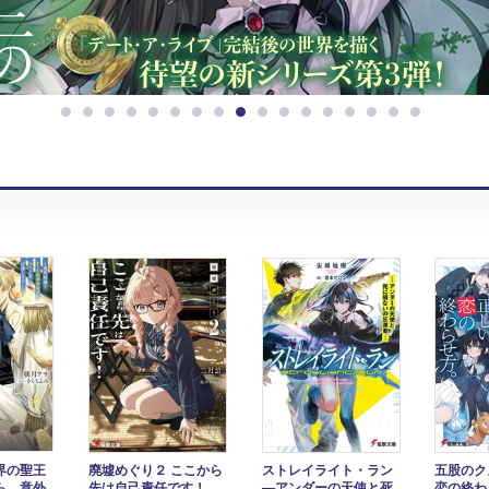
界の聖王
廃墟めぐり２ ここから
ストレイライト・ラン
五股のク
ら、意外
先は自己責任です！
―アンダーの天使と死
恋の終わ