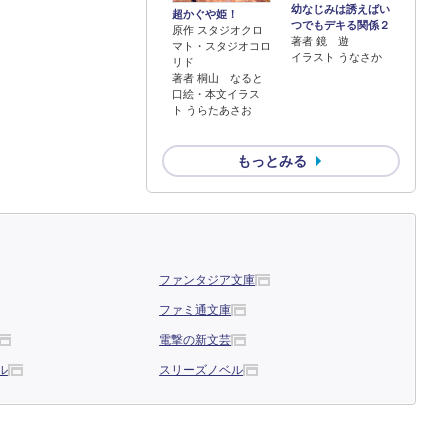
幼なじみは誘えばい
超かぐや姫！
つでもデキる関係２
原作 スタジオクロ
著者 鏡 遊
マト・スタジオコロ
イラスト うなさか
リド
著者 桐山 なると
口絵・本文イラス
ト うらたあさお
もっとみる
ファンタジア文庫
ファミ通文庫
電撃の新文芸
ル
スリーズノベル