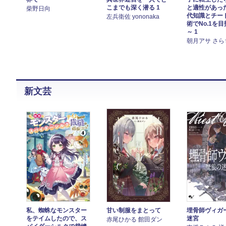
こまでも深く潜る 1
と適性があっ
柴野日向
代知識とチー
左兵衛佐 yononaka
術でNo.1を
～ 1
朝月アサ さら
新文芸
私、蜘蛛なモンスター
甘い制服をまとって
埋骨師ヴィガ
をテイムしたので、ス
迷宮
赤尾ひかる 館田ダン