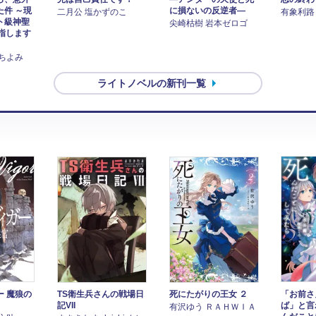
た件 ～現
に損ないの反逆者―
二月公 塩かずのこ
有象利路
ト級神聖
尖崎枯樹 岩本ゼロゴ
目指します
ちよみ
ライトノベルの新刊一覧
ー 魔狼の
TS衛生兵さんの戦場日
死にたがりの王女 ２
「お前さ
記VII
ば」と言
有沢ゆう ＲＡＨＷＩＡ