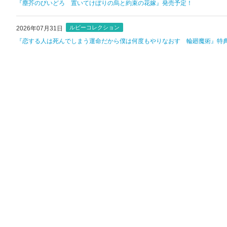
『塵芥のびいどろ 置いてけぼりの烏と約束の花嫁』発売予定！
ルビーコレクション
2026年07月31日
『恋する人は死んでしまう運命だから僕は何度もやりなおす 輪廻魔術』特