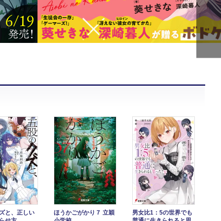
ズと、正しい
ほうかごがかり７ 立穎
男女比1：5の世界でも
らせ方。
小学校
普通に生きられると思