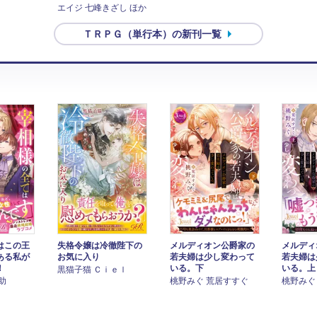
エイジ 七峰きざし ほか
ＴＲＰＧ（単行本）の新刊一覧
はこの王
失格令嬢は冷徹陛下の
メルディオン公爵家の
メルディ
ある私が
お気に入り
若夫婦は少し変わって
若夫婦は
！
いる。下
いる。上
黒猫子猫 Ｃｉｅｌ
助
桃野みぐ 荒居すすぐ
桃野みぐ