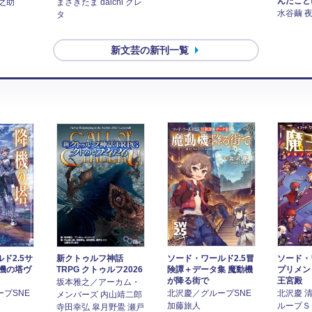
んだこと
之助
まさきたま daichi クレ
水谷繭 
タ
新文芸の新刊一覧
ド2.5サ
新クトゥルフ神話
ソード・ワールド2.5冒
ソード・
降機の塔ヴ
TRPG クトゥルフ2026
険譚＋データ集 魔動機
プリメン
が降る街で
王宮殿
坂本雅之／アーカム・
プSNE
北沢慶／グループSNE
北沢慶 
メンバーズ 内山靖二郎
加藤旅人
ループＳ
寺田幸弘 皐月野鷽 瀬戸