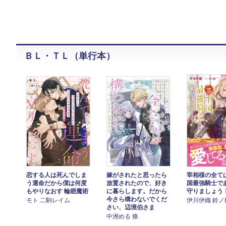
ＢＬ・ＴＬ（単行本）
恋する人は死んでしま
嫁がされたと思ったら
宰相様の全て
う運命だから僕は何度
放置されたので、好き
国最強騎士で
もやりなおす 輪廻魔術
に暮らします。だから
守りましょう
今さら構わないでくだ
モト 二駒レイム
伊川伊織 鈴ノ
さい、辺境伯さま
中洲める 條