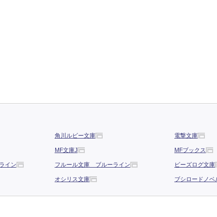
角川ルビー文庫
電撃文庫
MF文庫J
MFブックス
ライン
フルール文庫 ブルーライン
ビーズログ文庫
オシリス文庫
ブシロードノベ