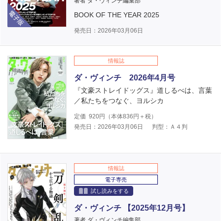
著者 ダ・ヴィンチ編集部
電子版
BOOK OF THE YEAR 2025
発売日：2026年03月06日
情報誌
ダ・ヴィンチ 2026年4月号
『文豪ストレイドッグス』道しるべは、言葉
／私たちをつなぐ、ヨルシカ
定価
920
円（本体
836
円＋税）
発売日：2026年03月06日
判型：Ａ４判
情報誌
電子専売
試し読みをする
ダ・ヴィンチ 【2025年12月号】
著者 ダ・ヴィンチ編集部