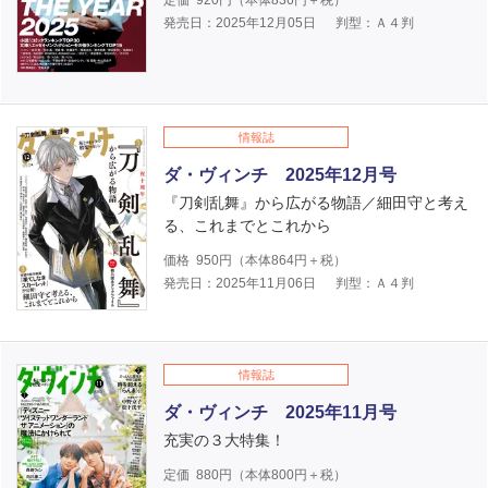
発売日：2025年12月05日
判型：Ａ４判
情報誌
ダ・ヴィンチ 2025年12月号
『刀剣乱舞』から広がる物語／細田守と考え
る、これまでとこれから
価格
950
円（本体
864
円＋税）
発売日：2025年11月06日
判型：Ａ４判
情報誌
ダ・ヴィンチ 2025年11月号
充実の３大特集！
定価
880
円（本体
800
円＋税）