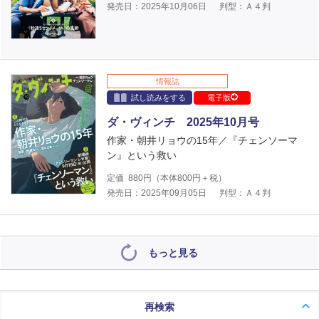
発売日：2025年10月06日
判型：Ａ４判
情報誌
試し読みをする
電子版
ダ・ヴィンチ 2025年10月号
作家・朝井リョウの15年／『チェンソーマ
ン』という救い
定価
880
円（本体
800
円＋税）
発売日：2025年09月05日
判型：Ａ４判
もっと見る
再検索