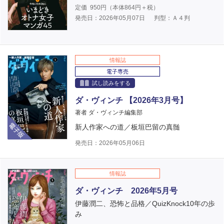
定価
950
円（本体
864
円＋税）
発売日：2026年05月07日
判型：Ａ４判
情報誌
電子専売
試し読みをする
ダ・ヴィンチ 【2026年3月号】
著者 ダ・ヴィンチ編集部
電子版
新人作家への道／板垣巴留の真髄
発売日：2026年05月06日
情報誌
ダ・ヴィンチ 2026年5月号
伊藤潤二、恐怖と品格／QuizKnock10年の歩
み