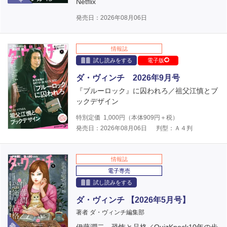
Netflix
発売日：2026年08月06日
情報誌
試し読みをする
電子版
ダ・ヴィンチ 2026年9月号
『ブルーロック』に囚われろ／祖父江慎とブ
ックデザイン
特別定価
1,000
円（本体
909
円＋税）
発売日：2026年08月06日
判型：Ａ４判
情報誌
電子専売
試し読みをする
ダ・ヴィンチ 【2026年5月号】
著者 ダ・ヴィンチ編集部
電子版