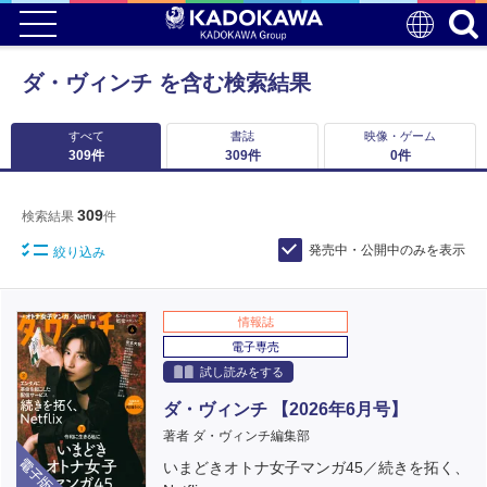
ダ・ヴィンチ を含む検索結果
すべて
書誌
映像・ゲーム
309
件
309
件
0
件
309
検索結果
件
発売中・公開中のみを表示
絞り込み
情報誌
電子専売
試し読みをする
ダ・ヴィンチ 【2026年6月号】
著者 ダ・ヴィンチ編集部
電子版
いまどきオトナ女子マンガ45／続きを拓く、