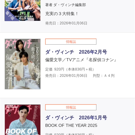
著者 ダ・ヴィンチ編集部
電子版
充実の３大特集！
発売日：2026年01月06日
情報誌
ダ・ヴィンチ 2026年2月号
偏愛文学／TVアニメ『名探偵コナン』
定価
920
円（本体
836
円＋税）
発売日：2026年01月06日
判型：Ａ４判
情報誌
ダ・ヴィンチ 2026年1月号
BOOK OF THE YEAR 2025
定価
920
円（本体
836
円＋税）