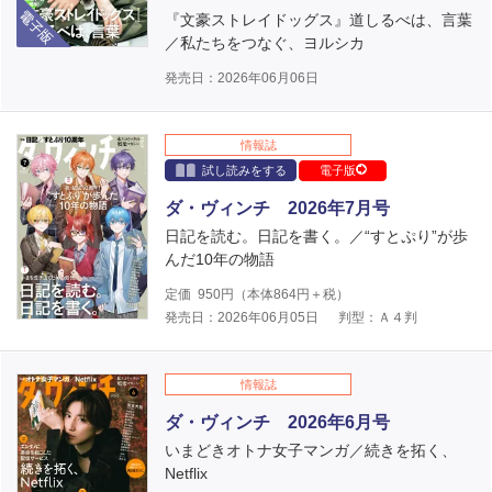
電子版
『文豪ストレイドッグス』道しるべは、言葉
／私たちをつなぐ、ヨルシカ
発売日：2026年06月06日
情報誌
試し読みをする
電子版
ダ・ヴィンチ 2026年7月号
日記を読む。日記を書く。／“すとぷり”が歩
んだ10年の物語
定価
950
円（本体
864
円＋税）
発売日：2026年06月05日
判型：Ａ４判
情報誌
ダ・ヴィンチ 2026年6月号
いまどきオトナ女子マンガ／続きを拓く、
Netflix