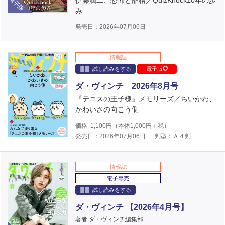
伊藤潤二、恐怖と品格／QuizKnock10年の歩
み
発売日：2026年07月06日
情報誌
試し読みをする
電子版
ダ・ヴィンチ 2026年8月号
『テニスの王子様』メモリーズ／ちいかわ、
かわいさの向こう側
価格
1,100
円（本体
1,000
円＋税）
発売日：2026年07月06日
判型：Ａ４判
情報誌
電子専売
試し読みをする
ダ・ヴィンチ 【2026年4月号】
著者 ダ・ヴィンチ編集部