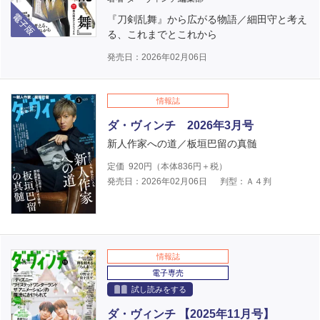
電子版
『刀剣乱舞』から広がる物語／細田守と考え
る、これまでとこれから
発売日：2026年02月06日
情報誌
ダ・ヴィンチ 2026年3月号
新人作家への道／板垣巴留の真髄
定価
920
円（本体
836
円＋税）
発売日：2026年02月06日
判型：Ａ４判
情報誌
電子専売
試し読みをする
ダ・ヴィンチ 【2025年11月号】