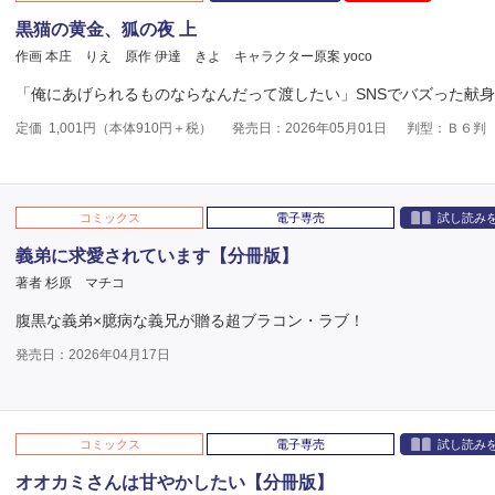
黒猫の黄金、狐の夜 上
作画 本庄 りえ
原作 伊達 きよ
キャラクター原案 yoco
「俺にあげられるものならなんだって渡したい」SNSでバズった献身
定価
1,001
円（本体
910
円＋税）
発売日：2026年05月01日
判型：Ｂ６判
コミックス
電子専売
試し読み
義弟に求愛されています【分冊版】
著者 杉原 マチコ
腹黒な義弟×臆病な義兄が贈る超ブラコン・ラブ！
発売日：2026年04月17日
コミックス
電子専売
試し読み
オオカミさんは甘やかしたい【分冊版】