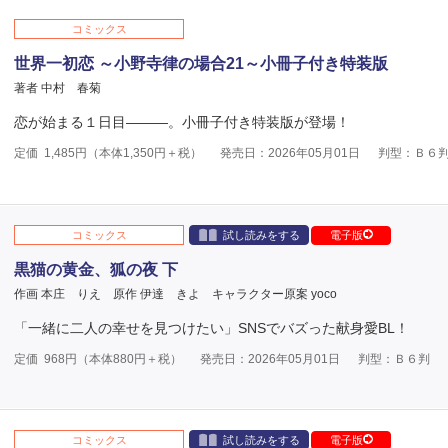
コミックス
世界一初恋 ～小野寺律の場合21～小冊子付き特装版
著者 中村 春菊
恋が始まる１日目―――。小冊子付き特装版が登場！
定価
1,485
円（本体
1,350
円＋税）
発売日：2026年05月01日
判型：Ｂ６
コミックス
試し読みをする
電子版
黒猫の黄金、狐の夜 下
作画 本庄 りえ
原作 伊達 きよ
キャラクター原案 yoco
「一緒に二人の幸せを見つけたい」SNSでバズった献身愛BL！
定価
968
円（本体
880
円＋税）
発売日：2026年05月01日
判型：Ｂ６判
コミックス
試し読みをする
電子版