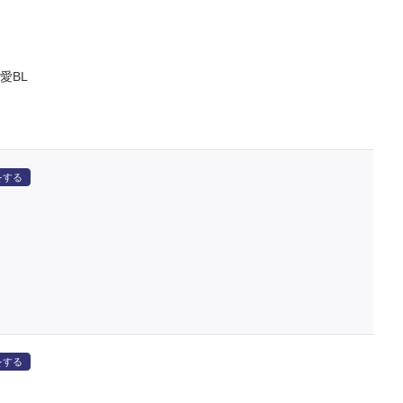
愛BL
をする
をする