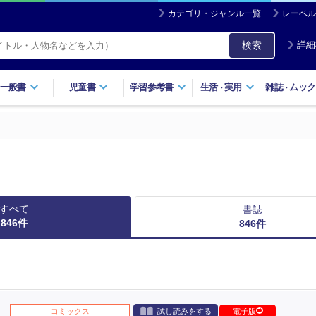
カテゴリ・ジャンル一覧
レーベル
検索
詳細
一般書
児童書
学習参考書
生活
実用
雑誌
ムック
・
・
すべて
書誌
846
件
846
件
コミックス
試し読みをする
電子版