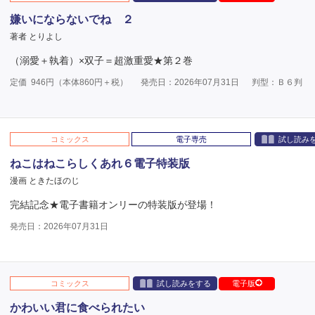
嫌いにならないでね ２
著者 とりよし
（溺愛＋執着）×双子＝超激重愛★第２巻
定価
946
円（本体
860
円＋税）
発売日：2026年07月31日
判型：Ｂ６判
コミックス
電子専売
試し読み
ねこはねこらしくあれ６電子特装版
漫画 ときたほのじ
完結記念★電子書籍オンリーの特装版が登場！
発売日：2026年07月31日
コミックス
試し読みをする
電子版
かわいい君に食べられたい