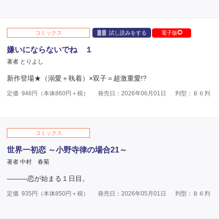
コミックス
試し読みをする
電子版
嫌いにならないでね １
著者 とりよし
新作登場★（溺愛＋執着）×双子＝超激重愛!?
定価
946
円（本体
860
円＋税）
発売日：2026年06月01日
判型：Ｂ６判
コミックス
世界一初恋 ～小野寺律の場合21～
著者 中村 春菊
―――恋が始まる１日目。
定価
935
円（本体
850
円＋税）
発売日：2026年05月01日
判型：Ｂ６判