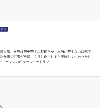
をする
る吸血鬼。日光は若干苦手な程度だが、本当に苦手なのは部下
の副作用で百瀬が発情！？押し倒されると美味しくいただかれ
外リーマンのビタースイートラブ！
L