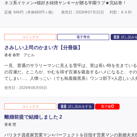
ネコ系イケメン×猫好き純情ヤンキーが贈る学園ラブ★完結巻！
定価
946
円（本体
860
円＋税）
発売日：2026年07月31日
判型：Ｂ６判
コミックス
電子専売
試し読み
さみしい上司のかまい方【分冊版】
著者 春野 アヒル
一見、普通のサラリーマンに見える雪平は、実は長い時を生きてい
の百瀬だ。ところが、やむを得ず百瀬を吸血するハメになると、そ
てしまい…。人懐っこい（でも執着腹黒系）ワンコ部下×人恋しい人
発売日：2026年06月05日
コミックス
試し読みをする
電子版
離婚前提で結婚しました 2
著者 慧
バリタチ資産家営業マン×パーフェクトを目指す営業マンの新婚夫夫B