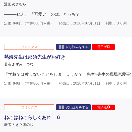
漫画 めぎむら
―――ねえ。 「可愛い」のは、どっち？
定価
946
円（本体
860
円＋税）
発売日：2026年07月31日
判型：Ｂ６判
コミックス
試し読みをする
電子版
熱海先生は那須先生がお好き
著者 あずみ つな
「学校では教えないことをしましょうか？」先生×先生の職場恋愛事
定価
946
円（本体
860
円＋税）
発売日：2026年07月31日
判型：Ｂ６判
コミックス
試し読みをする
電子版
ねこはねこらしくあれ ６
著者 ときたほのじ