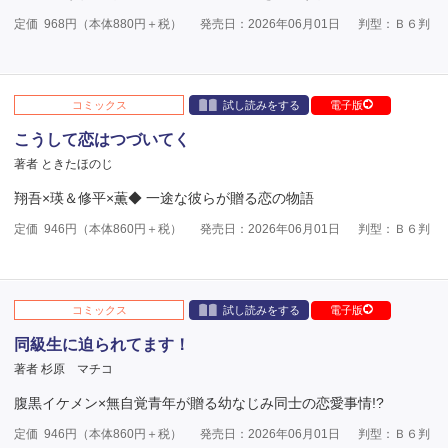
定価
968
円（本体
880
円＋税）
発売日：2026年06月01日
判型：Ｂ６判
コミックス
試し読みをする
電子版
こうして恋はつづいてく
著者 ときたほのじ
翔吾×瑛＆修平×薫◆ 一途な彼らが贈る恋の物語
定価
946
円（本体
860
円＋税）
発売日：2026年06月01日
判型：Ｂ６判
コミックス
試し読みをする
電子版
同級生に迫られてます！
著者 杉原 マチコ
腹黒イケメン×無自覚青年が贈る幼なじみ同士の恋愛事情!?
定価
946
円（本体
860
円＋税）
発売日：2026年06月01日
判型：Ｂ６判