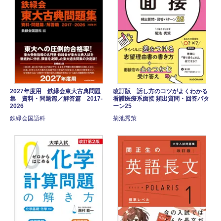
2027年度用 鉄緑会東大古典問題
改訂版 話し方のコツがよくわかる
集 資料・問題篇／解答篇 2017-
看護医療系面接 頻出質問・回答パタ
2026
ーン25
鉄緑会国語科
菊池秀策