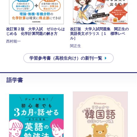
改訂第２版 大学入試 ゼロからは
改訂版 大学入試問題集 関正生の
じめる 化学計算問題の解き方
英語長文ポラリス［１ 標準レベ
ル］
西村能一
関正生
学習参考書（高校生向け）の新刊一覧
語学書