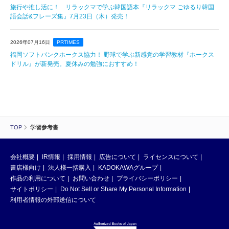
旅行や推し活に！ リラックマで学ぶ韓国語本『リラックマ ごゆるり韓国
語会話&フレーズ集』7月23日（木）発売！
2026年07月16日
PRTIMES
福岡ソフトバンクホークス協力！ 野球で学ぶ新感覚の学習教材『ホークス
ドリル』が新発売。夏休みの勉強におすすめ！
TOP
学習参考書
会社概要
IR情報
採用情報
広告について
ライセンスについて
書店様向け
法人様一括購入
KADOKAWAグループ
作品の利用について
お問い合わせ
プライバシーポリシー
サイトポリシー
Do Not Sell or Share My Personal Information
利用者情報の外部送信について