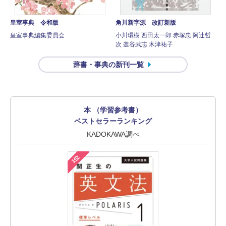
皇室事典 令和版
角川新字源 改訂新版
皇室事典編集委員会
小川環樹 西田太一郎 赤塚忠 阿辻哲
次 釜谷武志 木津祐子
辞書・事典の新刊一覧
本 （学習参考書）
ベストセラーランキング
KADOKAWA調べ
1位