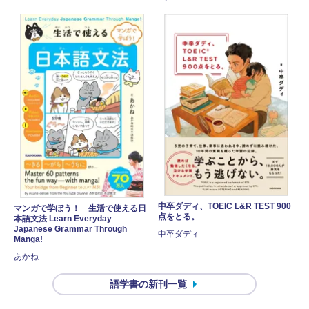
中卒ダディ、TOEIC L&R TEST 900
マンガで学ぼう！ 生活で使える日
点をとる。
本語文法 Learn Everyday
Japanese Grammar Through
中卒ダディ
Manga!
あかね
語学書の新刊一覧