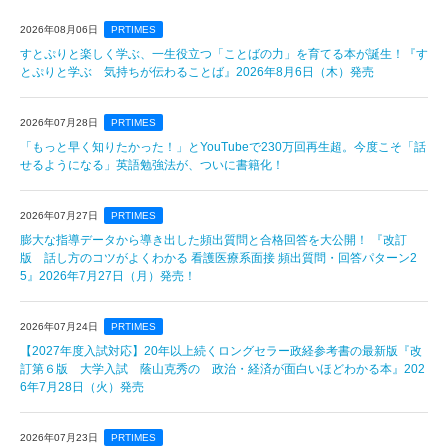
2026年08月06日
PRTIMES
すとぷりと楽しく学ぶ、一生役立つ「ことばの力」を育てる本が誕生！『す
とぷりと学ぶ 気持ちが伝わることば』2026年8月6日（木）発売
2026年07月28日
PRTIMES
「もっと早く知りたかった！」とYouTubeで230万回再生超。今度こそ「話
せるようになる」英語勉強法が、ついに書籍化！
2026年07月27日
PRTIMES
膨大な指導データから導き出した頻出質問と合格回答を大公開！ 『改訂
版 話し方のコツがよくわかる 看護医療系面接 頻出質問・回答パターン2
5』2026年7月27日（月）発売！
2026年07月24日
PRTIMES
【2027年度入試対応】20年以上続くロングセラー政経参考書の最新版『改
訂第６版 大学入試 蔭山克秀の 政治・経済が面白いほどわかる本』202
6年7月28日（火）発売
2026年07月23日
PRTIMES