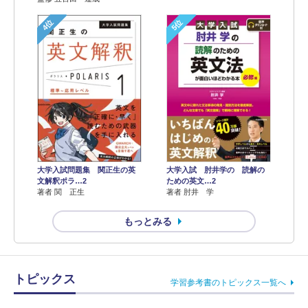
4位
5位
大学入試 肘井学の 読解の
大学入試問題集 関正生の英
ための英文…2
文解釈ポラ…2
著者 肘井 学
著者 関 正生
もっとみる
トピックス
学習参考書のトピックス一覧へ