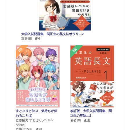
大学入試問題集 関正生の英文法ポラリ…2
著者 関 正生
2位
3位
すとぷりと学ぶ 気持ちが伝
改訂版 大学入試問題集 関
わることば
正生の英語…2
監修協力 すとぷり／STPR
著者 関 正生
Books
監修 五百田 達成