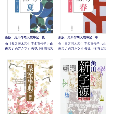
新版 角川俳句大歳時記 夏
新版 角川俳句大歳時記 春
角川書店 茨木和生 宇多喜代子 片山
角川書店 茨木和生 宇多喜代子 片山
由美子 高野ムツオ 長谷川櫂 堀切実
由美子 高野ムツオ 長谷川櫂 堀切実