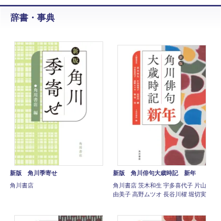
辞書・事典
新版 角川季寄せ
新版 角川俳句大歳時記 新年
角川書店
角川書店 茨木和生 宇多喜代子 片山
由美子 高野ムツオ 長谷川櫂 堀切実