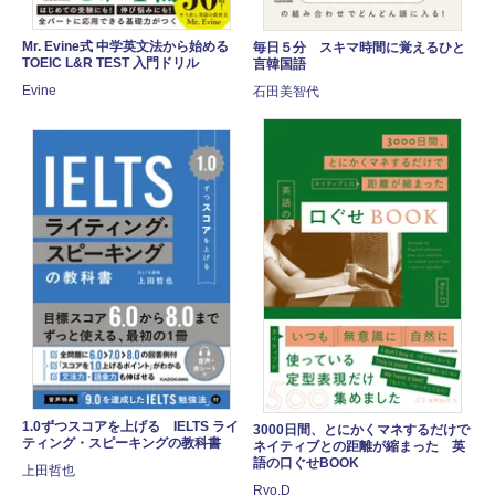
Mr. Evine式 中学英文法から始める
毎日５分 スキマ時間に覚えるひと
TOEIC L&R TEST 入門ドリル
言韓国語
Evine
石田美智代
1.0ずつスコアを上げる IELTS ライ
3000日間、とにかくマネするだけで
ティング・スピーキングの教科書
ネイティブとの距離が縮まった 英
語の口ぐせBOOK
上田哲也
Ryo.D