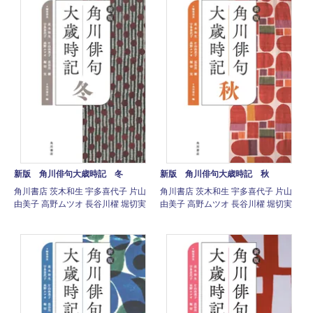
新版 角川俳句大歳時記 冬
新版 角川俳句大歳時記 秋
角川書店 茨木和生 宇多喜代子 片山
角川書店 茨木和生 宇多喜代子 片山
由美子 高野ムツオ 長谷川櫂 堀切実
由美子 高野ムツオ 長谷川櫂 堀切実