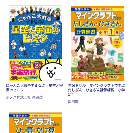
にゃんこ大戦争でまなぶ！星空と宇
学習ドリル マインクラフトで学ぶ
宙のヒミツ
たしざん・ひきざん計算練習 小学
1年
ポノス株式会社 渡部潤一
園田毅