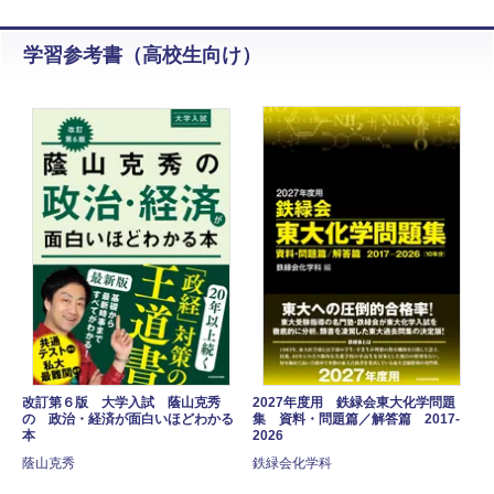
学習参考書（高校生向け）
改訂第６版 大学入試 蔭山克秀
2027年度用 鉄緑会東大化学問題
の 政治・経済が面白いほどわかる
集 資料・問題篇／解答篇 2017-
本
2026
蔭山克秀
鉄緑会化学科