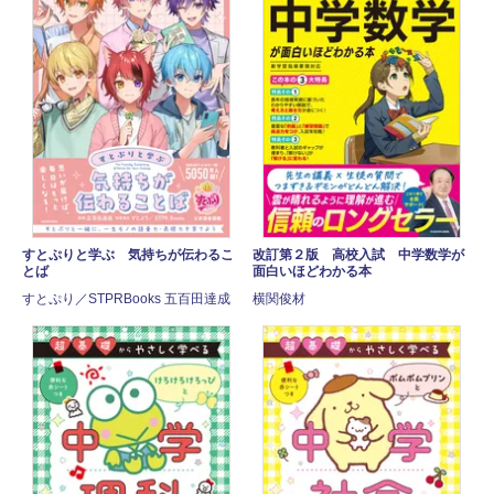
すとぷりと学ぶ 気持ちが伝わるこ
改訂第２版 高校入試 中学数学が
とば
面白いほどわかる本
すとぷり／STPRBooks 五百田達成
横関俊材