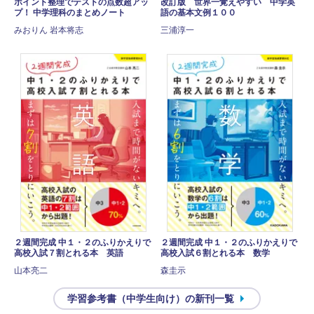
ポイント整理でテストの点数超アッ
改訂版 世界一覚えやすい 中学英
プ！ 中学理科のまとめノート
語の基本文例１００
みおりん 岩本将志
三浦淳一
２週間完成 中１・２のふりかえりで
２週間完成 中１・２のふりかえりで
高校入試７割とれる本 英語
高校入試６割とれる本 数学
山本亮二
森圭示
学習参考書（中学生向け）の新刊一覧