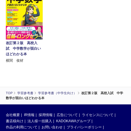
改訂第２版 高校入
試 中学数学が面白い
ほどわかる本
横関 俊材
TOP
学習参考書
学習参考書（中学生向け）
改訂第２版 高校入試 中学
数学が面白いほどわかる本
会社概要
IR情報
採用情報
広告について
ライセンスについて
書店様向け
法人様一括購入
KADOKAWAグループ
作品の利用について
お問い合わせ
プライバシーポリシー