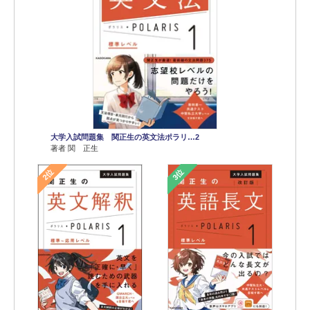
大学入試問題集 関正生の英文法ポラリ…2
著者 関 正生
2位
3位