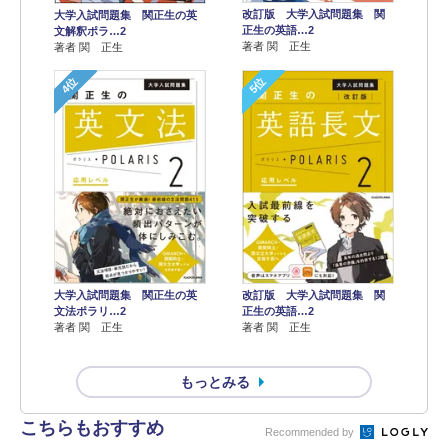
改訂版 大学入試問題集 関
大学入試問題集 関正生の英
正生の英語…2
文解釈ポラ…2
著者 関 正生
著者 関 正生
4位
5位
大学入試問題集 関正生の英
改訂版 大学入試問題集 関
文法ポラリ…2
正生の英語…2
著者 関 正生
著者 関 正生
もっとみる
こちらもおすすめ
Recommended by