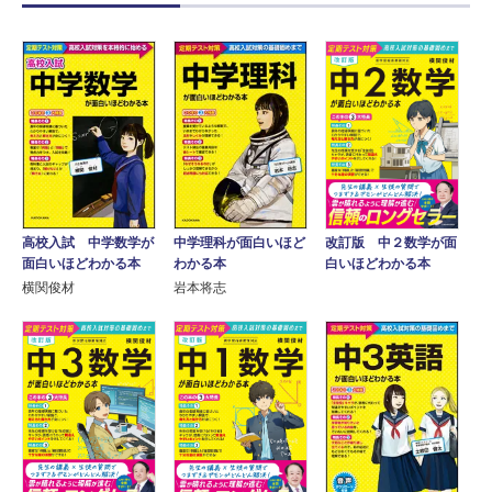
高校入試 中学数学が
中学理科が面白いほど
改訂版 中２数学が面
面白いほどわかる本
わかる本
白いほどわかる本
横関俊材
岩本将志