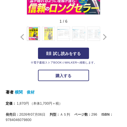
1
/
6
試し読みをする
※電子書籍ストアBOOK☆WALKERへ移動します。
購入する
著者
横関 俊材
定価：
1,870
円
（本体
1,700
円＋税）
発売日：
2026年07月06日
判型：
Ａ５判
ページ数：
296
ISBN：
9784046079800