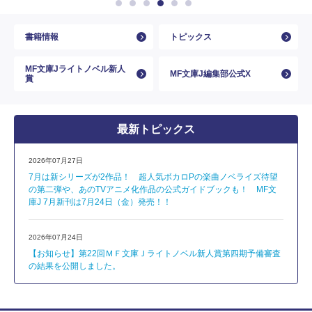
書籍情報
トピックス
MF文庫Jライトノベル新人
MF文庫J編集部公式X
賞
最新トピックス
2026年07月27日
7月は新シリーズが2作品！ 超人気ボカロPの楽曲ノベライズ待望
の第二弾や、あのTVアニメ化作品の公式ガイドブックも！ MF文
庫J 7月新刊は7月24日（金）発売！！
2026年07月24日
【お知らせ】第22回ＭＦ文庫Ｊライトノベル新人賞第四期予備審査
の結果を公開しました。