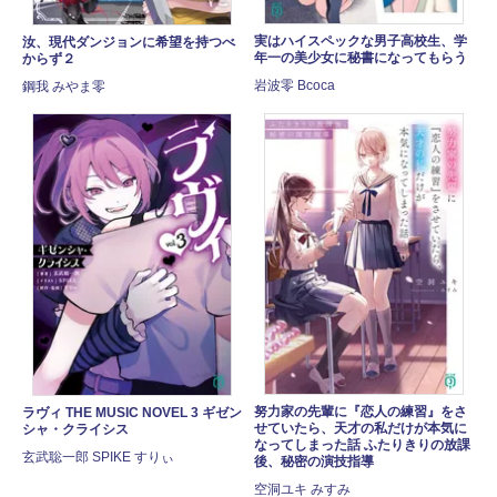
実はハイスペックな男子高校生、学
汝、現代ダンジョンに希望を持つべ
年一の美少女に秘書になってもらう
からず２
岩波零 Bcoca
鋼我 みやま零
努力家の先輩に『恋人の練習』をさ
ラヴィ THE MUSIC NOVEL 3 ギゼン
せていたら、天才の私だけが本気に
シャ・クライシス
なってしまった話 ふたりきりの放課
玄武聡一郎 SPIKE すりぃ
後、秘密の演技指導
空洞ユキ みすみ