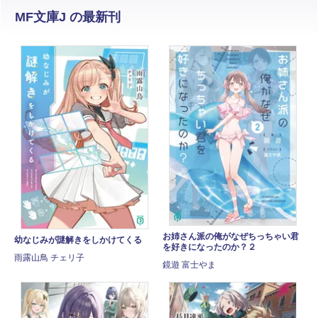
MF文庫J の最新刊
お姉さん派の俺がなぜちっちゃい君
幼なじみが謎解きをしかけてくる
を好きになったのか？２
雨露山鳥 チェリ子
鏡遊 富士やま