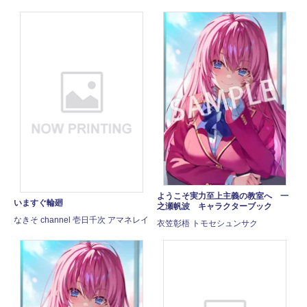
ようこそ実力至上主義の教室へ 一
いますぐ輪廻
之瀬帆波 キャラクターブック
なきそ channel 壱日千次 アマネレイ
衣笠彰梧 トモセシュンサク