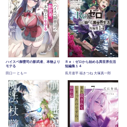
ハイスペ御曹司の影武者、本物より
Ｒｅ：ゼロから始める異世界生活
モテる
短編集１４
田口一 ともー
長月達平 福きつね 大塚真一郎