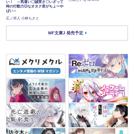
い！ ～気遣い〇誠実さ〇いざって
時の行動力◎なオタク君がちょーや
ばい～
広ノ祥人 小林ちさと
MF文庫J 発売予定