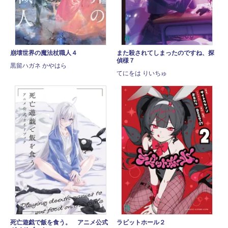
崩壊世界の魔法杖職人４
また殺されてしまったのですね、探
偵様７
黒留ハガネ かやはら
てにをは りいちゅ
死亡遊戯で飯を食う。 アニメ公式
ラビットホール２