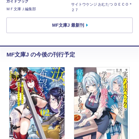
ガイドブック
サイトウケンジ おむたつ ＤＥＣＯ＊
ＭＦ文庫Ｊ編集部
２７
MF文庫J 最新刊
MF文庫J の今後の刊行予定