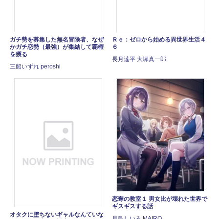
ガチ勢を募集した無名冒険者、なぜ
Ｒｅ：ゼロから始める異世界生活４
かガチ恋勢（最強）が集結して覇権
６
を獲る
長月達平 大塚真一郎
三船いずれ peroshi
恋奪の教室１ 男女比が壊れた世界で
ギスギスする話
オタクに堕ちないギャルなんていな
月島しいる MAIRO