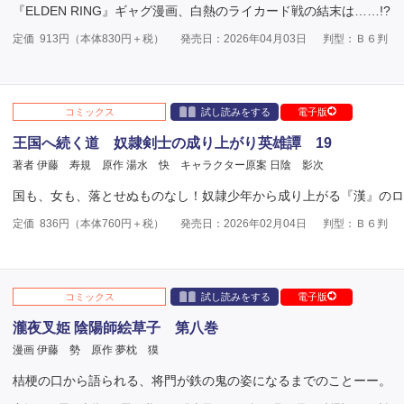
『ELDEN RING』ギャグ漫画、白熱のライカード戦の結末は……!?
定価
913
円（本体
830
円＋税）
発売日：2026年04月03日
判型：Ｂ６判
コミックス
試し読みをする
電子版
王国へ続く道 奴隷剣士の成り上がり英雄譚 19
著者 伊藤 寿規
原作 湯水 快
キャラクター原案 日陰 影次
国も、女も、落とせぬものなし！奴隷少年から成り上がる『漢』のロ
定価
836
円（本体
760
円＋税）
発売日：2026年02月04日
判型：Ｂ６判
コミックス
試し読みをする
電子版
瀧夜叉姫 陰陽師絵草子 第八巻
漫画 伊藤 勢
原作 夢枕 獏
桔梗の口から語られる、将門が鉄の鬼の姿になるまでのことーー。