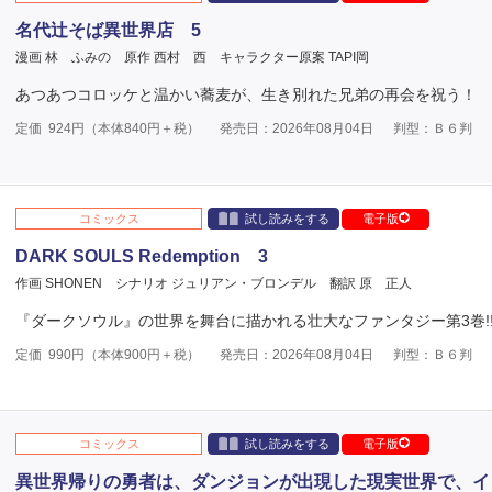
名代辻そば異世界店 5
漫画 林 ふみの
原作 西村 西
キャラクター原案 TAPI岡
あつあつコロッケと温かい蕎麦が、生き別れた兄弟の再会を祝う！
定価
924
円（本体
840
円＋税）
発売日：2026年08月04日
判型：Ｂ６判
コミックス
試し読みをする
電子版
DARK SOULS Redemption 3
作画 SHONEN
シナリオ ジュリアン・ブロンデル
翻訳 原 正人
『ダークソウル』の世界を舞台に描かれる壮大なファンタジー第3巻!
定価
990
円（本体
900
円＋税）
発売日：2026年08月04日
判型：Ｂ６判
コミックス
試し読みをする
電子版
異世界帰りの勇者は、ダンジョンが出現した現実世界で、イ