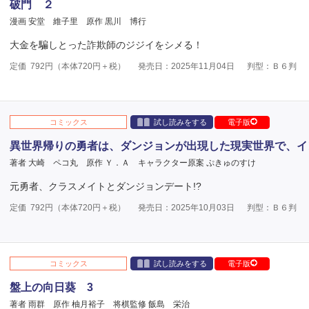
破門 ２
漫画 安堂 維子里
原作 黒川 博行
大金を騙しとった詐欺師のジジイをシメる！
定価
792
円（本体
720
円＋税）
発売日：2025年11月04日
判型：Ｂ６判
コミックス
試し読みをする
電子版
異世界帰りの勇者は、ダンジョンが出現した現実世界で、イ
著者 大崎 ペコ丸
原作 Ｙ．Ａ
キャラクター原案 ぷきゅのすけ
元勇者、クラスメイトとダンジョンデート!?
定価
792
円（本体
720
円＋税）
発売日：2025年10月03日
判型：Ｂ６判
コミックス
試し読みをする
電子版
盤上の向日葵 3
著者 雨群
原作 柚月裕子
将棋監修 飯島 栄治