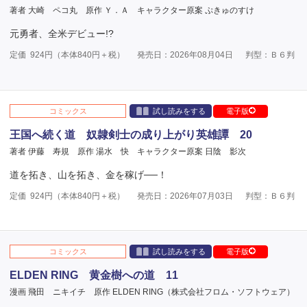
著者 大崎 ペコ丸
原作 Ｙ．Ａ
キャラクター原案 ぷきゅのすけ
元勇者、全米デビュー!?
定価
924
円（本体
840
円＋税）
発売日：2026年08月04日
判型：Ｂ６判
コミックス
試し読みをする
電子版
王国へ続く道 奴隷剣士の成り上がり英雄譚 20
著者 伊藤 寿規
原作 湯水 快
キャラクター原案 日陰 影次
道を拓き、山を拓き、金を稼げ──！
定価
924
円（本体
840
円＋税）
発売日：2026年07月03日
判型：Ｂ６判
コミックス
試し読みをする
電子版
ELDEN RING 黄金樹への道 11
漫画 飛田 ニキイチ
原作 ELDEN RING（株式会社フロム・ソフトウェア）