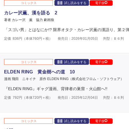
コミックス
試し読みをする
電子版
カレー沢薫、漢を語る 2
著者 カレー沢 薫
協力 劇画狼
「スゴい男」とはなにか!? 限界オタク・カレー沢薫の漢語り、第２
定価
836
円（本体
760
円＋税）
発売日：2026年01月05日
判型：Ｂ６判
コミックス
試し読みをする
電子版
ELDEN RING 黄金樹への道 10
漫画 飛田 ニキイチ
原作 ELDEN RING（株式会社フロム・ソフトウェア）
『ELDEN RING』ギャグ漫画、背律者の巣窟・火山館へ!!
定価
792
円（本体
720
円＋税）
発売日：2025年12月04日
判型：Ｂ６判
コミックス
試し読みをする
電子版