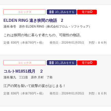
コミックス
試し読みをする
電子版
ELDEN RING 遠き狭間の物語 2
漫画 春壱
原作 ELDEN RING（株式会社フロム・ソフトウェア）
これは狭間の地に暮らす者たちの、可能性の物語。
定価
836
円（本体
760
円＋税）
発売日：2026年01月05日
判型：Ｂ６判
コミックス
試し読みをする
電子版
コルトM1851残月 ２
漫画 貘九 三口造
原作 月村 了衛
江戸の闇を裂いて銃撃の宴がはじまる！
定価
836
円（本体
760
円＋税）
発売日：2026年01月05日
判型：Ｂ６判