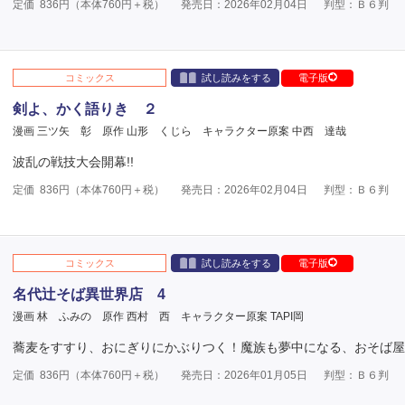
定価
836
円（本体
760
円＋税）
発売日：2026年02月04日
判型：Ｂ６判
コミックス
試し読みをする
電子版
剣よ、かく語りき ２
漫画 三ツ矢 彰
原作 山形 くじら
キャラクター原案 中西 達哉
波乱の戦技大会開幕!!
定価
836
円（本体
760
円＋税）
発売日：2026年02月04日
判型：Ｂ６判
コミックス
試し読みをする
電子版
名代辻そば異世界店 4
漫画 林 ふみの
原作 西村 西
キャラクター原案 TAPI岡
蕎麦をすすり、おにぎりにかぶりつく！魔族も夢中になる、おそば屋
定価
836
円（本体
760
円＋税）
発売日：2026年01月05日
判型：Ｂ６判