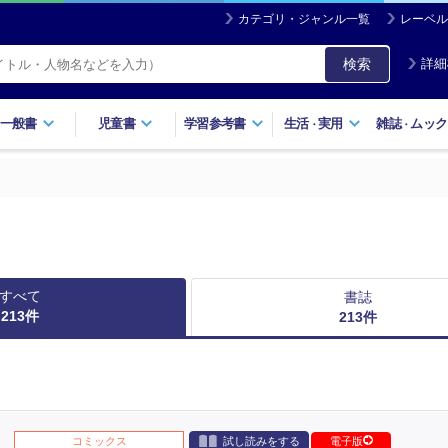
カテゴリ・ジャンル一覧
レーベル
検索
詳細
一般書
児童書
学習参考書
生活
実用
雑誌
ムック
・
・
すべて
書誌
213
件
213
件
コミックス
試し読みをする
電子版