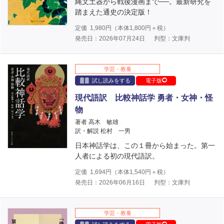
縄文土器から戦後漫画まで──。最新研究を
踏まえた通史の決定版！
定価
1,980
円（本体
1,800
円＋税）
発売日：2026年07月24日
判型：文庫判
学芸・教養
試し読みをする
電子版
現代語訳 比較神話学 勇者・女神・怪
物
著者 高木 敏雄
訳・解説 松村 一男
日本神話学は、この１冊から始まった。第一
人者による初の現代語訳。
定価
1,694
円（本体
1,540
円＋税）
発売日：2026年06月16日
判型：文庫判
学芸・教養