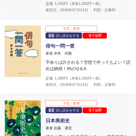
定価
1,430
円（本体
1,300
円＋税）
発売日：2026年07月24日
判型：文庫判
学芸・教養
試し読みをする
電子版
俳句一問一答
著者 岸本 尚毅
字余りは許される？空想で作ってもよい？読
めば納得！95のQ＆A
定価
1,386
円（本体
1,260
円＋税）
発売日：2026年07月24日
判型：文庫判
学芸・教養
試し読みをする
電子版
日本美術史
著者 佐藤 康宏