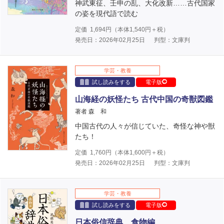
神武東征、壬申の乱、大化改新……古代国家
の姿を現代語で読む
定価
1,694
円（本体
1,540
円＋税）
発売日：2026年02月25日
判型：文庫判
学芸・教養
試し読みをする
電子版
山海経の妖怪たち 古代中国の奇獣図鑑
著者 森 和
中国古代の人々が信じていた、奇怪な神や獣
たち！
定価
1,760
円（本体
1,600
円＋税）
発売日：2026年02月25日
判型：文庫判
学芸・教養
試し読みをする
電子版
日本俗信辞典 食物編