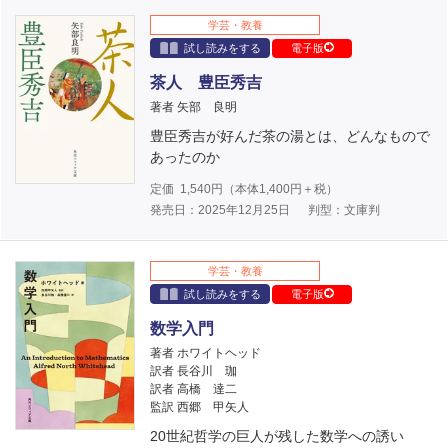
学芸・教養
試し読みをする
電子版
茶人 豊臣秀吉
著者 矢部 良明
豊臣秀吉が好んだ茶の湯とは、どんなもので
あったのか
定価
1,540
円（本体
1,400
円＋税）
発売日：2025年12月25日
判型：文庫判
学芸・教養
試し読みをする
電子版
数学入門
著者 ホワイトヘッド
訳者 長谷川 珈
訳者 高橋 達二
監訳 西郷 甲矢人
20世紀哲学の巨人が残した数学への誘い