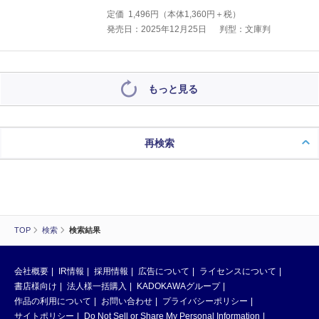
定価
1,496
円（本体
1,360
円＋税）
発売日：2025年12月25日
判型：文庫判
もっと見る
再検索
TOP
検索
検索結果
会社概要
IR情報
採用情報
広告について
ライセンスについて
書店様向け
法人様一括購入
KADOKAWAグループ
作品の利用について
お問い合わせ
プライバシーポリシー
サイトポリシー
Do Not Sell or Share My Personal Information