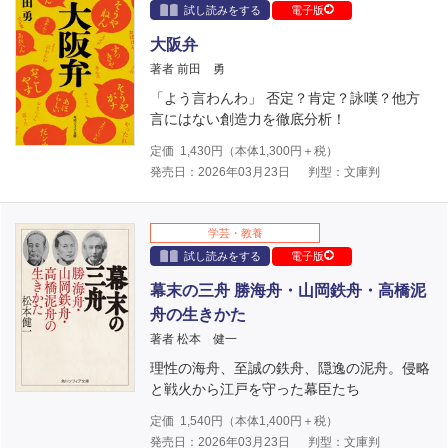
試し読みをする
電子版
大阪弁
著者 前田 勇
「よう言わんわ」 否定？肯定？詠嘆？他方
言にはない創造力を徹底分析！
定価
1,430
円（本体
1,300
円＋税）
発売日：2026年03月23日
判型：文庫判
学芸・教養
試し読みをする
電子版
幕末の三舟 勝海舟・山岡鉄舟・高橋泥
舟の生きかた
著者 松本 健一
理性の海舟、至誠の鉄舟、隠逸の泥舟。侵略
と戦火から江戸を守った幕臣たち
定価
1,540
円（本体
1,400
円＋税）
発売日：2026年03月23日
判型：文庫判