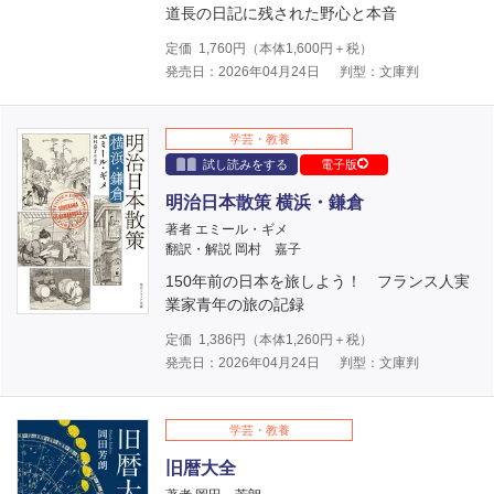
道長の日記に残された野心と本音
定価
1,760
円（本体
1,600
円＋税）
発売日：2026年04月24日
判型：文庫判
学芸・教養
試し読みをする
電子版
明治日本散策 横浜・鎌倉
著者 エミール・ギメ
翻訳・解説 岡村 嘉子
150年前の日本を旅しよう！ フランス人実
業家青年の旅の記録
定価
1,386
円（本体
1,260
円＋税）
発売日：2026年04月24日
判型：文庫判
学芸・教養
旧暦大全