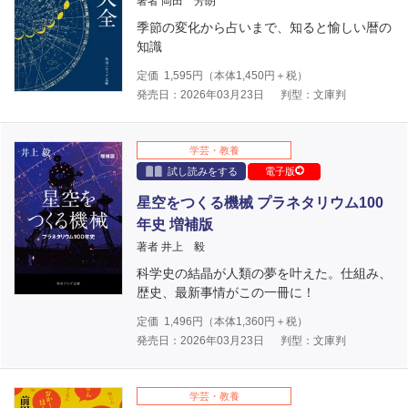
著者 岡田 芳朗
季節の変化から占いまで、知ると愉しい暦の
知識
定価
1,595
円（本体
1,450
円＋税）
発売日：2026年03月23日
判型：文庫判
学芸・教養
試し読みをする
電子版
星空をつくる機械 プラネタリウム100
年史 増補版
著者 井上 毅
科学史の結晶が人類の夢を叶えた。仕組み、
歴史、最新事情がこの一冊に！
定価
1,496
円（本体
1,360
円＋税）
発売日：2026年03月23日
判型：文庫判
学芸・教養