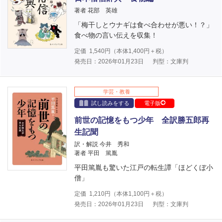
著者 花部 英雄
「梅干しとウナギは食べ合わせが悪い！？」
食べ物の言い伝えを収集！
定価
1,540
円（本体
1,400
円＋税）
発売日：2026年01月23日
判型：文庫判
学芸・教養
試し読みをする
電子版
前世の記憶をもつ少年 全訳勝五郎再
生記聞
訳・解説 今井 秀和
著者 平田 篤胤
平田篤胤も驚いた江戸の転生譚「ほどくぼ小
僧」
定価
1,210
円（本体
1,100
円＋税）
発売日：2026年01月23日
判型：文庫判