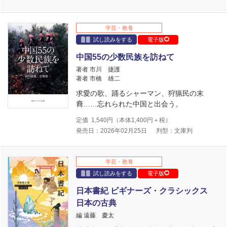
学芸・教養
試し読みをする
電子版
中国55の少数民族を訪ねて
著者 市川 捷護
著者 市橋 雄二
求愛の歌、踊るシャーマン、狩猟民の末
裔……忘れられた中国と出会う。
定価
1,540
円（本体
1,400
円＋税）
発売日：2026年02月25日
判型：文庫判
学芸・教養
試し読みをする
電子版
日本書紀 ビギナーズ・クラシックス
日本の古典
編 遠藤 慶太