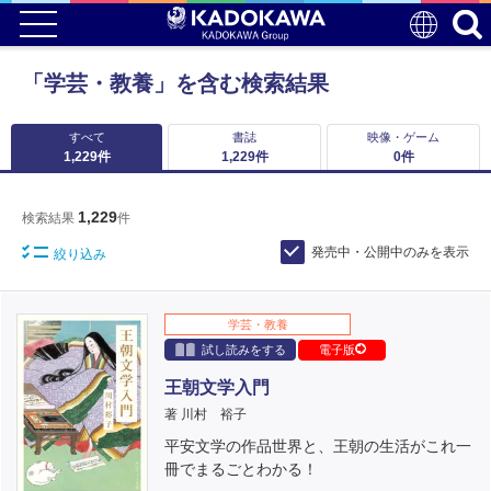
「学芸・教養」を含む検索結果
すべて
書誌
映像・ゲーム
1,229
件
1,229
件
0
件
1,229
検索結果
件
発売中・公開中のみを表示
絞り込み
学芸・教養
試し読みをする
電子版
王朝文学入門
著 川村 裕子
平安文学の作品世界と、王朝の生活がこれ一
冊でまるごとわかる！