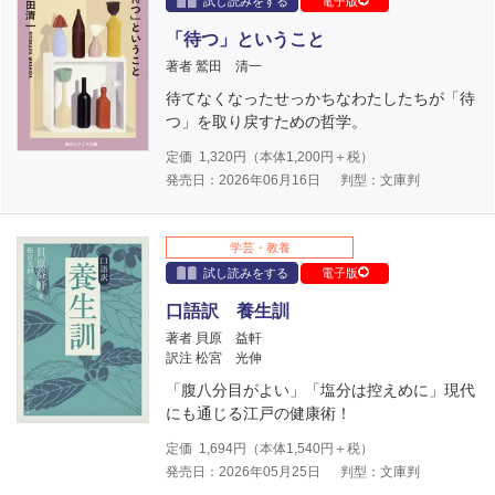
試し読みをする
電子版
「待つ」ということ
著者 鷲田 清一
待てなくなったせっかちなわたしたちが「待
つ」を取り戻すための哲学。
定価
1,320
円（本体
1,200
円＋税）
発売日：2026年06月16日
判型：文庫判
学芸・教養
試し読みをする
電子版
口語訳 養生訓
著者 貝原 益軒
訳注 松宮 光伸
「腹八分目がよい」「塩分は控えめに」現代
にも通じる江戸の健康術！
定価
1,694
円（本体
1,540
円＋税）
発売日：2026年05月25日
判型：文庫判