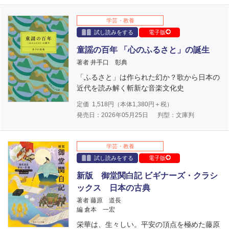
学芸・教養
試し読みをする
電子版
童謡の百年 「心のふるさと」の誕生
著者 井手口 彰典
「ふるさと」は作られた幻か？歌から日本の
近代を読み解く斬新な音楽文化史
定価
1,518
円（本体
1,380
円＋税）
発売日：2026年05月25日
判型：文庫判
学芸・教養
試し読みをする
電子版
新版 御堂関白記 ビギナーズ・クラシ
ックス 日本の古典
著者 藤原 道長
編 倉本 一宏
栄華は、生々しい。平安の頂点を極めた藤原