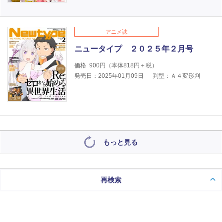
アニメ誌
ニュータイプ ２０２５年２月号
価格
900
円（本体
818
円＋税）
発売日：2025年01月09日
判型：Ａ４変形判
もっと見る
再検索