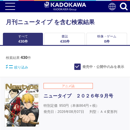
月刊ニュータイプ を含む検索結果
すべて
書誌
映像・ゲーム
430
件
430
件
0
件
430
検索結果
件
発売中・公開中のみを表示
絞り込み
アニメ誌
ニュータイプ ２０２６年９月号
特別定価
950
円（本体
864
円＋税）
発売日：2026年08月07日
判型：Ａ４変形判