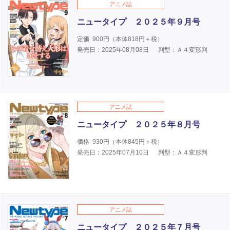
アニメ誌
ニュータイプ ２０２５年９月号
定価
900
円（本体
818
円＋税）
発売日：2025年08月08日
判型：Ａ４変形判
アニメ誌
ニュータイプ ２０２５年８月号
価格
930
円（本体
845
円＋税）
発売日：2025年07月10日
判型：Ａ４変形判
アニメ誌
ニュータイプ ２０２５年７月号