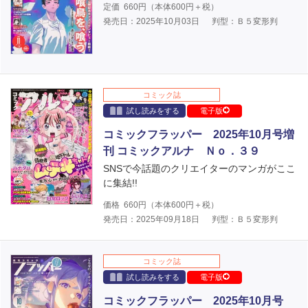
定価
660
円（本体
600
円＋税）
発売日：2025年10月03日
判型：Ｂ５変形判
コミック誌
試し読みをする
電子版
コミックフラッパー 2025年10月号増
刊 コミックアルナ Ｎｏ．３９
SNSで今話題のクリエイターのマンガがここ
に集結!!
価格
660
円（本体
600
円＋税）
発売日：2025年09月18日
判型：Ｂ５変形判
コミック誌
試し読みをする
電子版
コミックフラッパー 2025年10月号