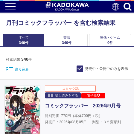
月刊コミックフラッパー を含む検索結果
すべて
書誌
映像・ゲーム
340
件
340
件
0
件
340
検索結果
件
発売中・公開中のみを表示
絞り込み
コミック誌
試し読みをする
電子版
コミックフラッパー 2026年9月号
特別定価
770
円（本体
700
円＋税）
発売日：2026年08月05日
判型：Ｂ５変形判