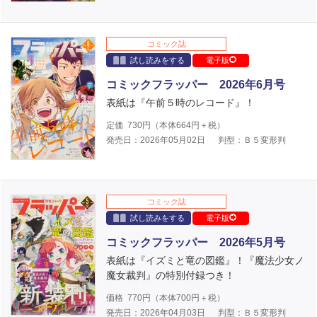
コミック誌
試し読みをする
電子版
コミックフラッパー 2026年6月号
表紙は『午前５時のレコード』！
定価
730
円（本体
664
円＋税）
発売日：2026年05月02日
判型：Ｂ５変形判
コミック誌
試し読みをする
電子版
コミックフラッパー 2026年5月号
表紙は『イズミと竜の図鑑』！『魔法少女ノ
魔女裁判』の特別付録つき！
価格
770
円（本体
700
円＋税）
発売日：2026年04月03日
判型：Ｂ５変形判