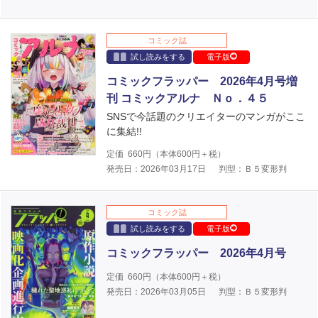
コミック誌
試し読みをする
電子版
コミックフラッパー 2026年4月号増
刊 コミックアルナ Ｎｏ．４５
SNSで今話題のクリエイターのマンガがここ
に集結!!
定価
660
円（本体
600
円＋税）
発売日：2026年03月17日
判型：Ｂ５変形判
コミック誌
試し読みをする
電子版
コミックフラッパー 2026年4月号
定価
660
円（本体
600
円＋税）
発売日：2026年03月05日
判型：Ｂ５変形判