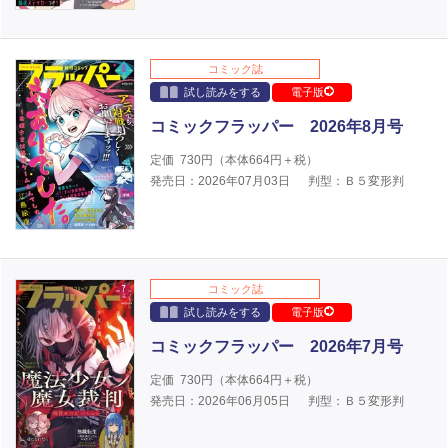
コミック誌
試し読みをする
電子版
コミックフラッパー 2026年8月号
定価
730
円（本体
664
円＋税）
発売日：2026年07月03日
判型：Ｂ５変形判
コミック誌
試し読みをする
電子版
コミックフラッパー 2026年7月号
定価
730
円（本体
664
円＋税）
発売日：2026年06月05日
判型：Ｂ５変形判