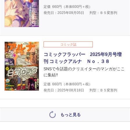
定価
660
円（本体
600
円＋税）
発売日：2025年09月05日
判型：Ｂ５変形判
コミック誌
コミックフラッパー 2025年9月号増
刊 コミックアルナ Ｎｏ．３８
SNSで今話題のクリエイターのマンガがここ
に集結!!
定価
660
円（本体
600
円＋税）
発売日：2025年08月18日
判型：Ｂ５変形判
もっと見る