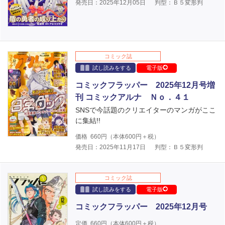
発売日：2025年12月05日
判型：Ｂ５変形判
コミック誌
試し読みをする
電子版
コミックフラッパー 2025年12月号増
刊 コミックアルナ Ｎｏ．４１
SNSで今話題のクリエイターのマンガがここ
に集結!!
価格
660
円（本体
600
円＋税）
発売日：2025年11月17日
判型：Ｂ５変形判
コミック誌
試し読みをする
電子版
コミックフラッパー 2025年12月号
定価
660
円（本体
600
円＋税）