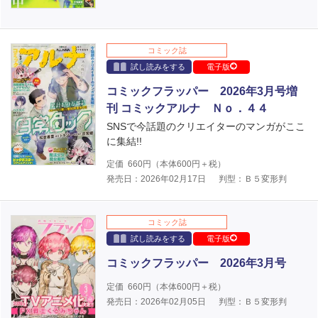
コミック誌
試し読みをする
電子版
コミックフラッパー 2026年3月号増
刊 コミックアルナ Ｎｏ．４４
SNSで今話題のクリエイターのマンガがここ
に集結!!
定価
660
円（本体
600
円＋税）
発売日：2026年02月17日
判型：Ｂ５変形判
コミック誌
試し読みをする
電子版
コミックフラッパー 2026年3月号
定価
660
円（本体
600
円＋税）
発売日：2026年02月05日
判型：Ｂ５変形判