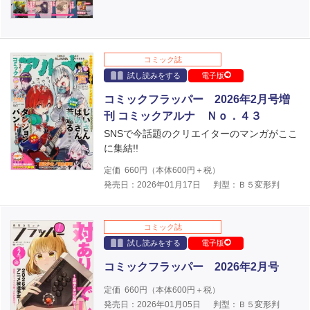
コミック誌
試し読みをする
電子版
コミックフラッパー 2026年2月号増
刊 コミックアルナ Ｎｏ．４３
SNSで今話題のクリエイターのマンガがここ
に集結!!
定価
660
円（本体
600
円＋税）
発売日：2026年01月17日
判型：Ｂ５変形判
コミック誌
試し読みをする
電子版
コミックフラッパー 2026年2月号
定価
660
円（本体
600
円＋税）
発売日：2026年01月05日
判型：Ｂ５変形判