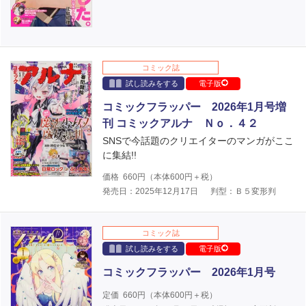
コミック誌
試し読みをする
電子版
コミックフラッパー 2026年1月号増
刊 コミックアルナ Ｎｏ．４２
SNSで今話題のクリエイターのマンガがここ
に集結!!
価格
660
円（本体
600
円＋税）
発売日：2025年12月17日
判型：Ｂ５変形判
コミック誌
試し読みをする
電子版
コミックフラッパー 2026年1月号
定価
660
円（本体
600
円＋税）