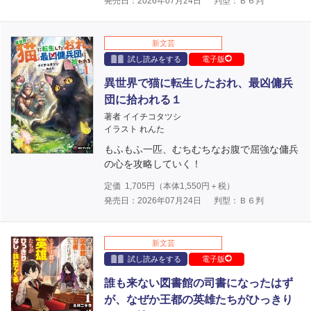
発売日：2026年07月24日
判型：Ｂ６判
新文芸
試し読みをする
電子版
異世界で猫に転生したおれ、最凶傭兵
団に拾われる１
著者 イイチコタツシ
イラスト れんた
もふもふ一匹、むちむちなお腹で屈強な傭兵
の心を攻略していく！
定価
1,705
円（本体
1,550
円＋税）
発売日：2026年07月24日
判型：Ｂ６判
新文芸
試し読みをする
電子版
誰も来ない図書館の司書になったはず
が、なぜか王都の英雄たちがひっきり