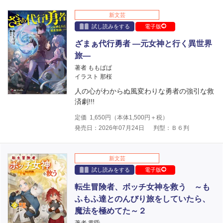
新文芸
試し読みをする
電子版
ざまぁ代行勇者 ―元女神と行く異世界
旅―
著者 ももぱぱ
イラスト 那桜
人の心がわからぬ風変わりな勇者の強引な救
済劇!!!
定価
1,650
円（本体
1,500
円＋税）
発売日：2026年07月24日
判型：Ｂ６判
新文芸
試し読みをする
電子版
転生冒険者、ボッチ女神を救う ～も
ふもふ達とのんびり旅をしていたら、
魔法を極めてた～２