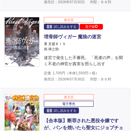
発売日：2026年07月30日
判型：Ｂ６判
新文芸
試し読みをする
電子版
埋骨師ヴィガー 魔狼の迷宮
著 支援ＢＩＳ
画 禅之助
迷宮で発生した不審死。 「死者の声」を聞
く不老の神官が真実を照らし出す
定価
1,705
円（本体
1,550
円＋税）
発売日：2026年07月30日
判型：Ｂ６判
新文芸
電子専売
試し読みをする
【合本版】断罪された悪役令嬢です
が、パンを焼いたら聖女にジョブチェ