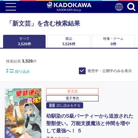
「新文芸」を含む検索結果
すべて
書誌
映像・ゲーム
3,526
件
3,526
件
0
件
3,526
検索結果
件
発売中・公開中のみを表示
絞り込み
新文芸
電子専売
試し読みをする
幼馴染のS級パーティーから追放された
聖獣使い。万能支援魔法と仲間を増や
電子版
して最強へ！ ５