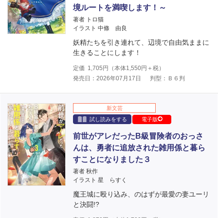
境ルートを満喫します！～
著者 トロ猫
イラスト 中條 由良
妖精たちを引き連れて、辺境で自由気ままに
生きることにします！
定価
1,705
円（本体
1,550
円＋税）
発売日：2026年07月17日
判型：Ｂ６判
新文芸
試し読みをする
電子版
前世がアレだったB級冒険者のおっさ
んは、勇者に追放された雑用係と暮ら
すことになりました３
著者 秋作
イラスト 星 らすく
魔王城に殴り込み、のはずが最愛の妻ユーリ
と決闘!?