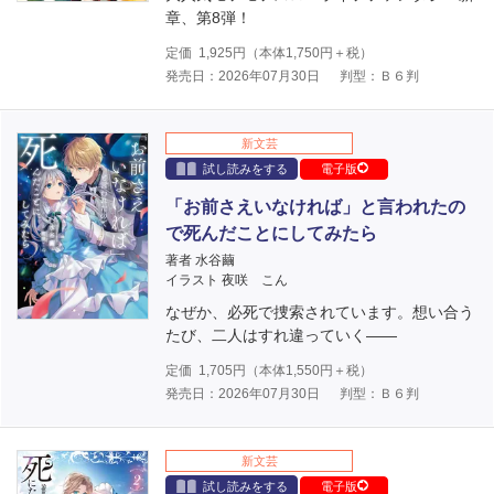
章、第8弾！
定価
1,925
円（本体
1,750
円＋税）
発売日：2026年07月30日
判型：Ｂ６判
新文芸
試し読みをする
電子版
「お前さえいなければ」と言われたの
で死んだことにしてみたら
著者 水谷繭
イラスト 夜咲 こん
なぜか、必死で捜索されています。想い合う
たび、二人はすれ違っていく――
定価
1,705
円（本体
1,550
円＋税）
発売日：2026年07月30日
判型：Ｂ６判
新文芸
試し読みをする
電子版