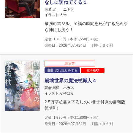
なしに訪ねてくる１
著者 北川 ニキタ
イラスト 人米
最強司書ジル、至福の時間を死守するためな
ら神にも抗う！
定価
1,705
円（本体
1,550
円＋税）
発売日：2026年07月24日
判型：Ｂ６判
新文芸
試し読みをする
電子版
崩壊世界の魔法杖職人４
著者 黒留 ハガネ
イラスト かやはら
2.5万字超書き下ろしの小冊子付きの書籍版
第4弾！
定価
1,980
円（本体
1,800
円＋税）
発売日：2026年07月24日
判型：Ｂ６判