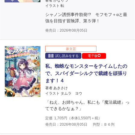
著者 かなりつ
イラスト 転
シャノン誘拐事件勃発!? モフモフ＋αと最
強を目指す冒険譚、第５弾！
発売日：2026年08月05日
新文芸
試し読みをする
電子版
私、蜘蛛なモンスターをテイムしたの
で、スパイダーシルクで裁縫を頑張り
ます！４
著者 あきさけ
イラスト タムラ ヨウ
「ねえ、お姉ちゃん。私にも『魔法裁縫』っ
てできるかなぁ？」
定価
1,705
円（本体
1,550
円＋税）
発売日：2026年08月05日
判型：Ｂ６判