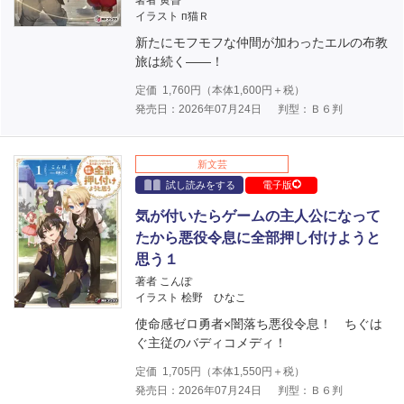
著者 黄昏
イラスト п猫Ｒ
新たにモフモフな仲間が加わったエルの布教
旅は続く――！
定価
1,760
円（本体
1,600
円＋税）
発売日：2026年07月24日
判型：Ｂ６判
新文芸
試し読みをする
電子版
気が付いたらゲームの主人公になって
たから悪役令息に全部押し付けようと
思う１
著者 こんぽ
イラスト 桧野 ひなこ
使命感ゼロ勇者×闇落ち悪役令息！ ちぐは
ぐ主従のバディコメディ！
定価
1,705
円（本体
1,550
円＋税）
発売日：2026年07月24日
判型：Ｂ６判