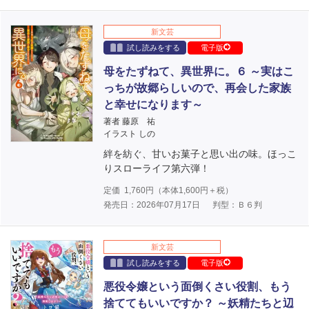
新文芸
試し読みをする
電子版
母をたずねて、異世界に。６ ～実はこ
っちが故郷らしいので、再会した家族
と幸せになります～
著者 藤原 祐
イラスト しの
絆を紡ぐ、甘いお菓子と思い出の味。ほっこ
りスローライフ第六弾！
定価
1,760
円（本体
1,600
円＋税）
発売日：2026年07月17日
判型：Ｂ６判
新文芸
試し読みをする
電子版
悪役令嬢という面倒くさい役割、もう
捨ててもいいですか？ ～妖精たちと辺