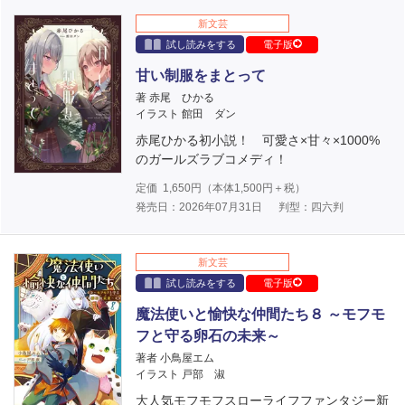
新文芸
試し読みをする
電子版
甘い制服をまとって
著 赤尾 ひかる
イラスト 館田 ダン
赤尾ひかる初小説！ 可愛さ×甘々×1000%
のガールズラブコメディ！
定価
1,650
円（本体
1,500
円＋税）
発売日：2026年07月31日
判型：四六判
新文芸
試し読みをする
電子版
魔法使いと愉快な仲間たち８ ～モフモ
フと守る卵石の未来～
著者 小鳥屋エム
イラスト 戸部 淑
大人気モフモフスローライフファンタジー新