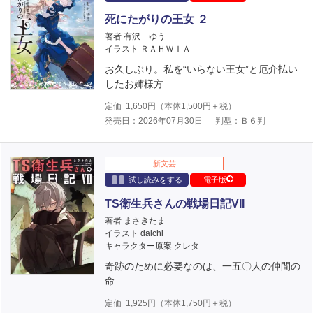
死にたがりの王女 ２
著者 有沢 ゆう
イラスト ＲＡＨＷＩＡ
お久しぶり。私を“いらない王女”と厄介払い
したお姉様方
定価
1,650
円（本体
1,500
円＋税）
発売日：2026年07月30日
判型：Ｂ６判
新文芸
試し読みをする
電子版
TS衛生兵さんの戦場日記VII
著者 まさきたま
イラスト daichi
キャラクター原案 クレタ
奇跡のために必要なのは、一五〇人の仲間の
命
定価
1,925
円（本体
1,750
円＋税）