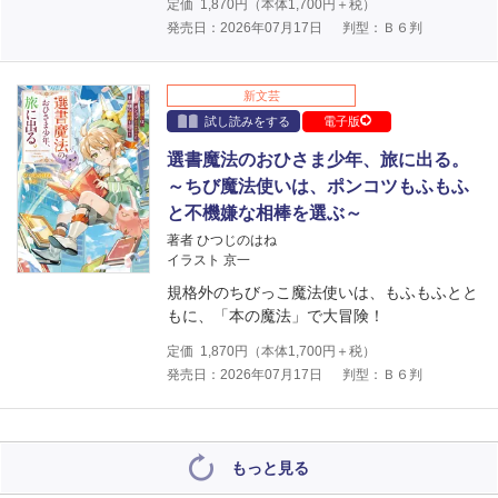
定価
1,870
円（本体
1,700
円＋税）
発売日：2026年07月17日
判型：Ｂ６判
新文芸
試し読みをする
電子版
選書魔法のおひさま少年、旅に出る。
～ちび魔法使いは、ポンコツもふもふ
と不機嫌な相棒を選ぶ～
著者 ひつじのはね
イラスト 京一
規格外のちびっこ魔法使いは、もふもふとと
もに、「本の魔法」で大冒険！
定価
1,870
円（本体
1,700
円＋税）
発売日：2026年07月17日
判型：Ｂ６判
もっと見る