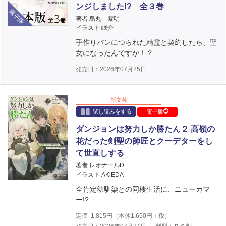
電子版
ンジしました!? 全３巻
著者 烏丸 紫明
イラスト 眠介
手作りパンにつられた精霊と契約したら、聖
女になったんですが！？
発売日：2026年07月25日
新文芸
試し読みをする
電子版
ダンジョンは努力しか勝たん２ 高嶺の
花だった剣聖の師匠とクーデターをし
て世直しする
著者 レオナールD
イラスト AKiEDA
全肯定幼馴染との同棲生活に、ニューカマ
ー!?
定価
1,815
円（本体
1,650
円＋税）