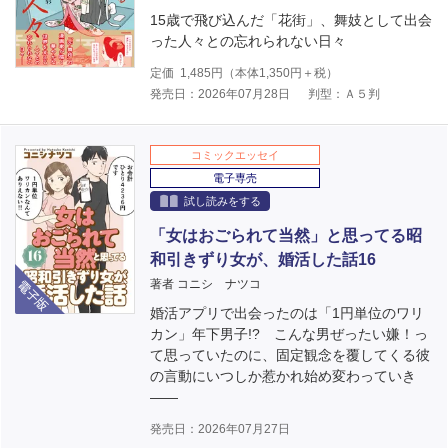
15歳で飛び込んだ「花街」、舞妓として出会
った人々との忘れられない日々
定価
1,485
円（本体
1,350
円＋税）
発売日：2026年07月28日
判型：Ａ５判
コミックエッセイ
電子専売
試し読みをする
「女はおごられて当然」と思ってる昭
和引きずり女が、婚活した話16
電子版
著者 コニシ ナツコ
婚活アプリで出会ったのは「1円単位のワリ
カン」年下男子!? こんな男ぜったい嫌！っ
て思っていたのに、固定観念を覆してくる彼
の言動にいつしか惹かれ始め変わっていき
――
発売日：2026年07月27日