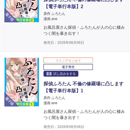
【電子単行本版】2
電子版
原作 ふろたん
漫画 ane
お風呂屋さん探偵・ふろたんが人の心に棲み
つく闇を暴き出す！
発売日：2026年08月06日
コミックエッセイ
電子専売
試し読みをする
探偵ふろたん 不倫の修羅場に凸します
【電子単行本版】1
電子版
原作 ふろたん
漫画 ane
お風呂屋さん探偵・ふろたんが人の心に棲み
つく闇を暴き出す！
発売日：2026年08月06日