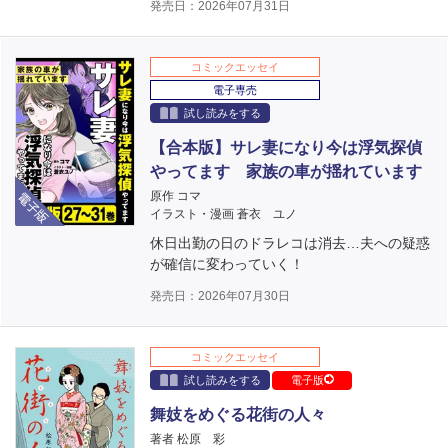
発売日：2026年07月31日
コミックエッセイ
電子専売
試し読みをする
【合本版】サレ妻になり今は浮気探偵
やってます 家族の車が揺れています
電子版
原作 コマ
イラスト・漫画 蒼衣 ユノ
休日出勤の日のドラレコは消去…夫への疑惑
が確信に変わっていく！
発売日：2026年07月30日
コミックエッセイ
試し読みをする
電子版
舞妓をめぐる花街の人々
著者 松原 彩