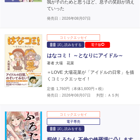
我が子のためと思うほど、息子の笑顔が消え
ていった
発売日：2026年08月07日
コミックエッセイ
試し読みをする
電子版
はなコミ！ ～となりにアイドル～
著者 大場 花菜
＝LOVE 大場花菜が「アイドルの日常」を描
くコミックエッセイ！
定価
1,760
円（本体
1,600
円＋税）
発売日：2026年08月07日
判型：Ａ５判
コミックエッセイ
電子専売
試し読みをする
探偵ふろたん 不倫の修羅場に凸します