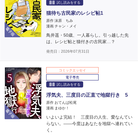
試し読みをする
猫待ち古民家のレシピ帖1
原作 沫原 ちみ
電子版
漫画 チャン・メイ
鳥井遥・50歳、一人暮らし。引っ越した先
は、レシピ帖と猫付きの古民家…？
発売日：2026年07月31日
コミックエッセイ
電子専売
試し読みをする
浮気夫、三度目の正直で地獄行き 5
原作 おてんば松尾
電子版
漫画 まゆか！
いよいよ完結！ 三度目の人生、愛なんてい
らない。――今度はあなたを地獄へ連れてい
く。