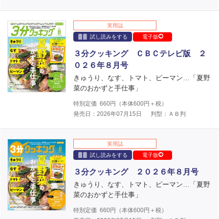
実用誌
試し読みをする
電子版
３分クッキング ＣＢＣテレビ版 ２
０２６年８月号
きゅうり、なす、トマト、ピーマン…「夏野
菜のおかずと手仕事」
特別定価
660
円（本体
600
円＋税）
発売日：2026年07月15日
判型：ＡＢ判
実用誌
試し読みをする
電子版
３分クッキング ２０２６年８月号
きゅうり、なす、トマト、ピーマン…「夏野
菜のおかずと手仕事」
特別定価
660
円（本体
600
円＋税）