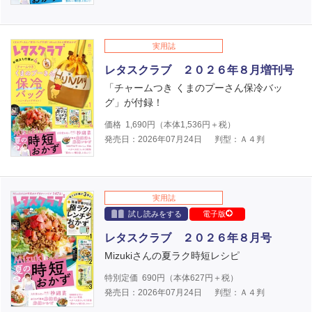
実用誌
レタスクラブ ２０２６年８月増刊号
「チャームつき くまのプーさん保冷バッ
グ」が付録！
価格
1,690
円（本体
1,536
円＋税）
発売日：2026年07月24日
判型：Ａ４判
実用誌
試し読みをする
電子版
レタスクラブ ２０２６年８月号
Mizukiさんの夏ラク時短レシピ
特別定価
690
円（本体
627
円＋税）
発売日：2026年07月24日
判型：Ａ４判