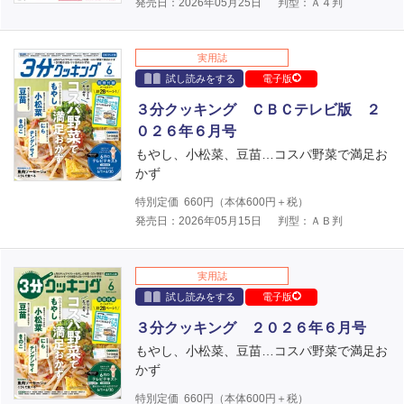
発売日：2026年05月25日
判型：Ａ４判
実用誌
試し読みをする
電子版
３分クッキング ＣＢＣテレビ版 ２
０２６年６月号
もやし、小松菜、豆苗…コスパ野菜で満足お
かず
特別定価
660
円（本体
600
円＋税）
発売日：2026年05月15日
判型：ＡＢ判
実用誌
試し読みをする
電子版
３分クッキング ２０２６年６月号
もやし、小松菜、豆苗…コスパ野菜で満足お
かず
特別定価
660
円（本体
600
円＋税）