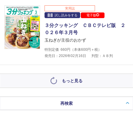
実用誌
試し読みをする
電子版
３分クッキング ＣＢＣテレビ版 ２
０２６年３月号
玉ねぎが主役のおかず
特別定価
660
円（本体
600
円＋税）
発売日：2026年02月16日
判型：ＡＢ判
もっと見る
再検索