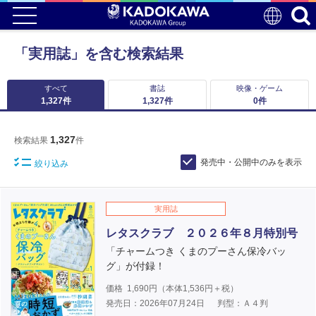
「実用誌」を含む検索結果
すべて
書誌
映像・ゲーム
1,327
件
1,327
件
0
件
1,327
検索結果
件
発売中・公開中のみを表示
絞り込み
実用誌
レタスクラブ ２０２６年８月特別号
「チャームつき くまのプーさん保冷バッ
グ」が付録！
価格
1,690
円（本体
1,536
円＋税）
発売日：2026年07月24日
判型：Ａ４判