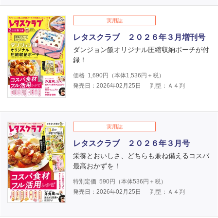
実用誌
レタスクラブ ２０２６年３月増刊号
ダンジョン飯オリジナル圧縮収納ポーチが付
録！
価格
1,690
円（本体
1,536
円＋税）
発売日：2026年02月25日
判型：Ａ４判
実用誌
レタスクラブ ２０２６年３月号
栄養とおいしさ、どちらも兼ね備えるコスパ
最高おかずを！
特別定価
590
円（本体
536
円＋税）
発売日：2026年02月25日
判型：Ａ４判