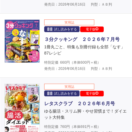
発売日：2026年06月16日
判型：ＡＢ判
実用誌
試し読みをする
電子版
３分クッキング ２０２６年７月号
1冊丸ごと、特集も別冊付録も全部「なす」
87レシピ
特別定価
660
円（本体
600
円＋税）
発売日：2026年06月16日
判型：ＡＢ判
実用誌
試し読みをする
電子版
レタスクラブ ２０２６年６月号
ゆる腸活・スリム脚・やせ習慣まで！ダイエ
ット大特集
特別定価
760
円（本体
691
円＋税）