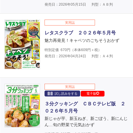
発売日：2026年05月15日
判型：ＡＢ判
実用誌
レタスクラブ ２０２６年５月号
魅力再発見！キャベツのごちそうおかず
特別定価
670
円（本体
609
円＋税）
発売日：2026年04月24日
判型：Ａ４判
実用誌
試し読みをする
電子版
３分クッキング ＣＢＣテレビ版 ２
０２６年５月号
新じゃが芋、新玉ねぎ、新ごぼう、新にんじ
ん…旬の野菜で元気おかず