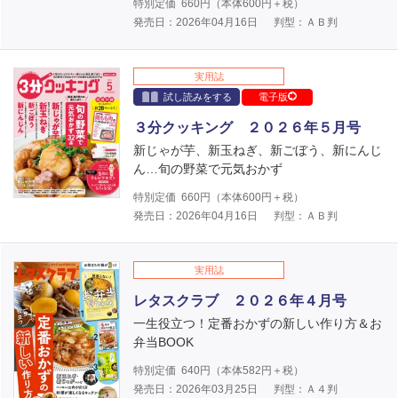
特別定価
660
円（本体
600
円＋税）
発売日：2026年04月16日
判型：ＡＢ判
実用誌
試し読みをする
電子版
３分クッキング ２０２６年５月号
新じゃが芋、新玉ねぎ、新ごぼう、新にんじ
ん…旬の野菜で元気おかず
特別定価
660
円（本体
600
円＋税）
発売日：2026年04月16日
判型：ＡＢ判
実用誌
レタスクラブ ２０２６年４月号
一生役立つ！定番おかずの新しい作り方＆お
弁当BOOK
特別定価
640
円（本体
582
円＋税）
発売日：2026年03月25日
判型：Ａ４判