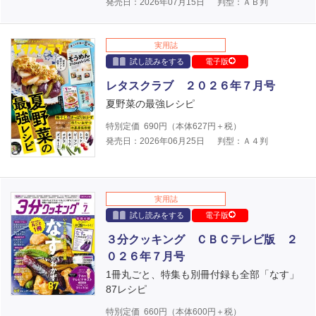
発売日：2026年07月15日
判型：ＡＢ判
実用誌
試し読みをする
電子版
レタスクラブ ２０２６年７月号
夏野菜の最強レシピ
特別定価
690
円（本体
627
円＋税）
発売日：2026年06月25日
判型：Ａ４判
実用誌
試し読みをする
電子版
３分クッキング ＣＢＣテレビ版 ２
０２６年７月号
1冊丸ごと、特集も別冊付録も全部「なす」
87レシピ
特別定価
660
円（本体
600
円＋税）