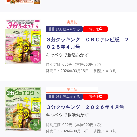
実用誌
試し読みをする
電子版
３分クッキング ＣＢＣテレビ版 ２
０２６年４月号
キャベツで腸活おかず
特別定価
660
円（本体
600
円＋税）
発売日：2026年03月16日
判型：ＡＢ判
実用誌
試し読みをする
電子版
３分クッキング ２０２６年４月号
キャベツで腸活おかず
特別定価
660
円（本体
600
円＋税）
発売日：2026年03月16日
判型：ＡＢ判