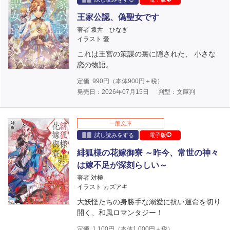
王家公認、偽聖女です
著者 坂井 ひなぎ
イラスト 憂
これは王宮の策謀の裏に隠された、 小さな
恋の物語。
定価
990
円（本体
900
円＋税）
発売日：2026年07月15日
判型：文庫判
一般文庫
試し読みをする
電子版
緋狐様の花嫁御寮 ～昨今、常世の神々
は嫁不足が深刻らしい～
著者 対極
イラスト カズアキ
大妖怪たちの身勝手な溺愛に抗い運命を切り
開く、和風ロマンタジー！
定価
1,100
円（本体
1,000
円＋税）