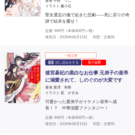
著者 干野 ワニ
イラスト 藤小豆
聖女選定の儀で起きた悲劇――死に戻りの奇
跡で結末を覆せ！
定価
990
円（本体
900
円＋税）
発売日：2026年06月15日
判型：文庫判
一般文庫
試し読みをする
電子版
後宮碁妃の黒白なお仕事 元弟子の皇帝
に溺愛されて、しのぐのが大変です
著者 唐澤 和希
イラスト 凪 かすみ
可愛かった愛弟子がイケメン皇帝へ成
長！？ 中華溺愛ファンタジー！
定価
990
円（本体
900
円＋税）
発売日：2026年06月15日
判型：文庫判