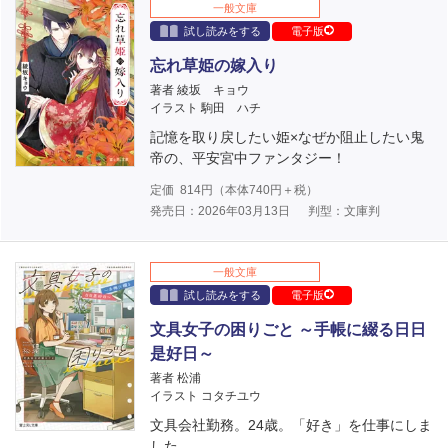
一般文庫
試し読みをする
電子版
忘れ草姫の嫁入り
著者 綾坂 キョウ
イラスト 駒田 ハチ
記憶を取り戻したい姫×なぜか阻止したい鬼
帝の、平安宮中ファンタジー！
定価
814
円（本体
740
円＋税）
発売日：2026年03月13日
判型：文庫判
一般文庫
試し読みをする
電子版
文具女子の困りごと ～手帳に綴る日日
是好日～
著者 松浦
イラスト コタチユウ
文具会社勤務。24歳。「好き」を仕事にしま
した。