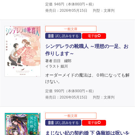
定価
946
円（本体
860
円＋税）
発売日：2026年05月15日
判型：文庫判
一般文庫
試し読みをする
電子版
シンデレラの靴職人 ～理想の一足、お
作りします～
著者 日日 綴郎
イラスト 姐川
オーダーメイドの魔法は、０時になっても解
けない。
定価
990
円（本体
900
円＋税）
発売日：2026年05月15日
判型：文庫判
一般文庫
試し読みをする
電子版
まじない妃の契約婚 下 偽寵姫は呪いを