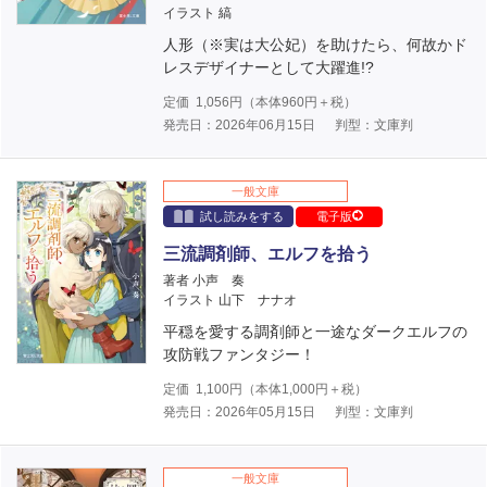
イラスト 縞
人形（※実は大公妃）を助けたら、何故かド
レスデザイナーとして大躍進!?
定価
1,056
円（本体
960
円＋税）
発売日：2026年06月15日
判型：文庫判
一般文庫
試し読みをする
電子版
三流調剤師、エルフを拾う
著者 小声 奏
イラスト 山下 ナナオ
平穏を愛する調剤師と一途なダークエルフの
攻防戦ファンタジー！
定価
1,100
円（本体
1,000
円＋税）
発売日：2026年05月15日
判型：文庫判
一般文庫