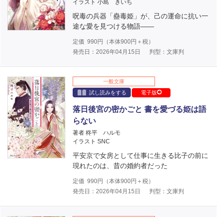
イラスト 小島 きいち
呪毒の兵器「蠱毒姫」が、己の運命に抗い一
途な愛を見つける物語――
定価
990
円（本体
900
円＋税）
発売日：2026年04月15日
判型：文庫判
一般文庫
試し読みをする
電子版
落日後宮の密かごと 書を愛づる姫は語
らない
著者 柊平 ハルモ
イラスト SNC
平安京で女房として仕事に生きる比子の前に
現れたのは、昔の婚約者だった
定価
990
円（本体
900
円＋税）
発売日：2026年04月15日
判型：文庫判