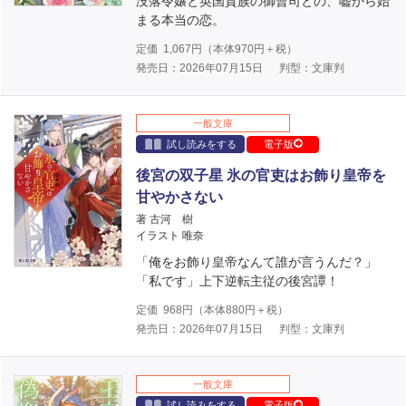
没落令嬢と英国貴族の御曹司との、嘘から始
まる本当の恋。
定価
1,067
円（本体
970
円＋税）
発売日：2026年07月15日
判型：文庫判
一般文庫
試し読みをする
電子版
後宮の双子星 氷の官吏はお飾り皇帝を
甘やかさない
著 古河 樹
イラスト 唯奈
「俺をお飾り皇帝なんて誰が言うんだ？」
「私です」上下逆転主従の後宮譚！
定価
968
円（本体
880
円＋税）
発売日：2026年07月15日
判型：文庫判
一般文庫
試し読みをする
電子版