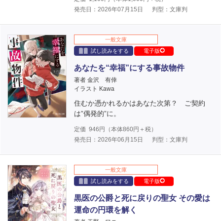
発売日：2026年07月15日
判型：文庫判
一般文庫
試し読みをする
電子版
あなたを“幸福”にする事故物件
著者 金沢 有倖
イラスト Kawa
住むか憑かれるかはあなた次第？ ご契約
は”偶発的”に。
定価
946
円（本体
860
円＋税）
発売日：2026年06月15日
判型：文庫判
一般文庫
試し読みをする
電子版
黒医の公爵と死に戻りの聖女 その愛は
運命の円環を解く