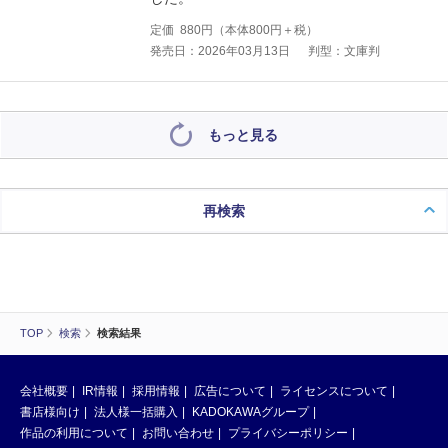
定価
880
円（本体
800
円＋税）
発売日：2026年03月13日
判型：文庫判
もっと見る
再検索
TOP
検索
検索結果
会社概要
IR情報
採用情報
広告について
ライセンスについて
書店様向け
法人様一括購入
KADOKAWAグループ
作品の利用について
お問い合わせ
プライバシーポリシー