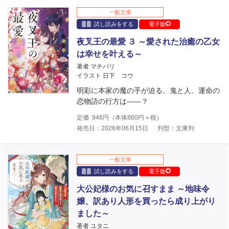
一般文庫
試し読みをする
電子版
夜叉王の最愛 ３ ～愛された治癒の乙女
は幸せを叶える～
著者 マチバリ
イラスト 日下 コウ
明彩に本家の魔の手が迫る。鬼と人、運命の
恋物語の行方は――？
定価
946
円（本体
860
円＋税）
発売日：2026年06月15日
判型：文庫判
一般文庫
試し読みをする
電子版
大公妃様のお気に召すまま ～地味令
嬢、訳あり人形を買ったら成り上がり
ました～
著者 ユタニ