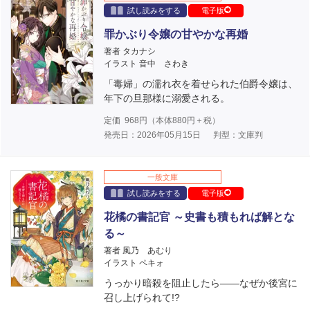
試し読みをする
電子版
罪かぶり令嬢の甘やかな再婚
著者 タカナシ
イラスト 音中 さわき
「毒婦」の濡れ衣を着せられた伯爵令嬢は、
年下の旦那様に溺愛される。
定価
968
円（本体
880
円＋税）
発売日：2026年05月15日
判型：文庫判
一般文庫
試し読みをする
電子版
花橘の書記官 ～史書も積もれば解とな
る～
著者 風乃 あむり
イラスト ペキォ
うっかり暗殺を阻止したら――なぜか後宮に
召し上げられて!?