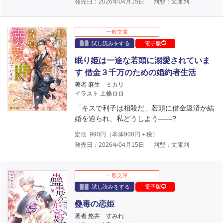
発売日：2026年04月15日
判型：文庫判
一般文庫
試し読みをする
電子版
眠り姫は一途な若頭に溺愛されていま
す 借金３千万のための婚約者生活
著者 麻生 ミカリ
イラスト 上條ロロ
「キスで利子は相殺だ」若頭に借金返済か結
婚を迫られ、私どうしよう――?
定価
990
円（本体
900
円＋税）
発売日：2026年04月15日
判型：文庫判
一般文庫
試し読みをする
電子版
蠱毒の恋姫
著者 悠井 すみれ