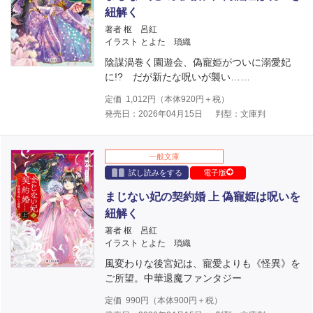
紐解く
著者 枢 呂紅
イラスト とよた 瑣織
陰謀渦巻く園遊会、偽寵姫がついに溺愛妃
に!? だが新たな呪いが襲い……
定価
1,012
円（本体
920
円＋税）
発売日：2026年04月15日
判型：文庫判
一般文庫
試し読みをする
電子版
まじない妃の契約婚 上 偽寵姫は呪いを
紐解く
著者 枢 呂紅
イラスト とよた 瑣織
風変わりな後宮妃は、寵愛よりも《怪異》を
ご所望。中華退魔ファンタジー
定価
990
円（本体
900
円＋税）