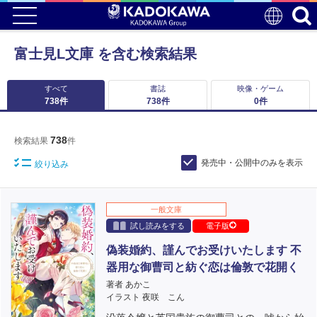
富士見L文庫 を含む検索結果
すべて
書誌
映像・ゲーム
738
件
738
件
0
件
738
検索結果
件
発売中・公開中のみを表示
絞り込み
一般文庫
試し読みをする
電子版
偽装婚約、謹んでお受けいたします 不
器用な御曹司と紡ぐ恋は倫敦で花開く
著者 あかこ
イラスト 夜咲 こん