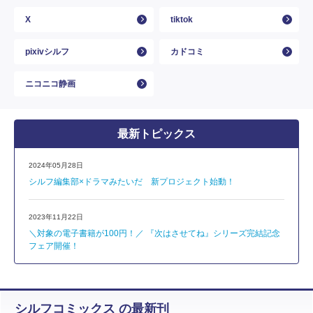
X
tiktok
pixivシルフ
カドコミ
ニコニコ静画
最新トピックス
2024年05月28日
シルフ編集部×ドラマみたいだ 新プロジェクト始動！
2023年11月22日
＼対象の電子書籍が100円！／ 『次はさせてね』シリーズ完結記念
フェア開催！
シルフコミックス の最新刊