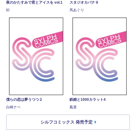
夜のかたすみで君とアイスを vol.1
スタジオカバナ９
杉
馬あぐり
僕らの恋は夢うつつ２
鉄錆と1000カラット4
白崎ナベ
鳳香
シルフコミックス 発売予定