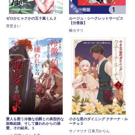
電子版
ゼロかヒャクかの五十嵐くん２
ルージュ・シークレットサービス
【分冊版】
杏堂まい
椿カヲリ
愛人を囲う冷徹な伯爵との典型的な
小さな星のダイニング クチーナ・ル
政略結婚、そして嫌われからの溺
ーチェ２
愛、その結末。１
サノマリナ 江東乃かりん