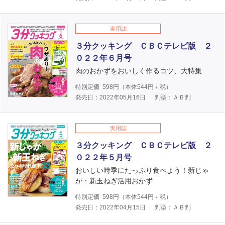
実用誌
３分クッキング ＣＢＣテレビ版 ２
０２２年６月号
肉のおかずをおいしく作るコツ、大特集
特別定価
598
円（本体
544
円＋税）
発売日：2022年05月16日
判型：ＡＢ判
実用誌
３分クッキング ＣＢＣテレビ版 ２
０２２年５月号
おいしい時季にたっぷり食べよう！新じゃ
が・新玉ねぎ活用おかず
特別定価
598
円（本体
544
円＋税）
発売日：2022年04月15日
判型：ＡＢ判