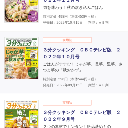
０２２年１１月号
旬を味わう！秋の炊き込みごはん
特別定価
498
円（本体
453
円＋税）
発売日：2022年10月15日
判型：ＡＢ判
実用誌
３分クッキング ＣＢＣテレビ版 ２
０２２年１０月号
ごはんがすすむ！じゃが芋、長芋、里芋、さ
つま芋の「秋おかず」
特別定価
598
円（本体
544
円＋税）
発売日：2022年09月15日
判型：ＡＢ判
実用誌
３分クッキング ＣＢＣテレビ版 ２
０２２年９月号
２つの素材でカンタン！絶品炒めもの