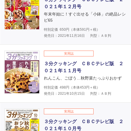
０２１年１２月号
年末年始に！すぐ出せる「小鉢」の絶品レシ
ピ65
特別定価
650
円（本体
591
円＋税）
発売日：2021年11月16日
判型：ＡＢ判
実用誌
３分クッキング ＣＢＣテレビ版 ２
０２１年１１月号
れんこん、ごぼう…秋野菜たっぷりおかず
特別定価
498
円（本体
453
円＋税）
発売日：2021年10月15日
判型：ＡＢ判
実用誌
３分クッキング ＣＢＣテレビ版 ２
０２１年１０月号