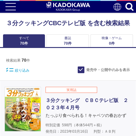
３分クッキングCBCテレビ版 を含む検索結果
すべて
書誌
映像・ゲーム
70
件
70
件
0
件
70
検索結果
件
発売中・公開中のみを表示
絞り込み
実用誌
３分クッキング ＣＢＣテレビ版 ２
０２３年４月号
たっぷり食べられる！キャベツの春おかず
特別定価
598
円（本体
544
円＋税）
発売日：2023年03月16日
判型：ＡＢ判