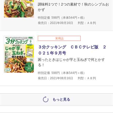
調味料1つで！2つの素材で！秋のシンプルお
かず
特別定価
598
円（本体
544
円＋税）
発売日：2021年09月16日
判型：ＡＢ判
実用誌
３分クッキング ＣＢＣテレビ版 ２
０２１年９月号
困ったときはじゃが芋と玉ねぎで何とかす
る！
特別定価
598
円（本体
544
円＋税）
発売日：2021年08月16日
判型：ＡＢ判
もっと見る