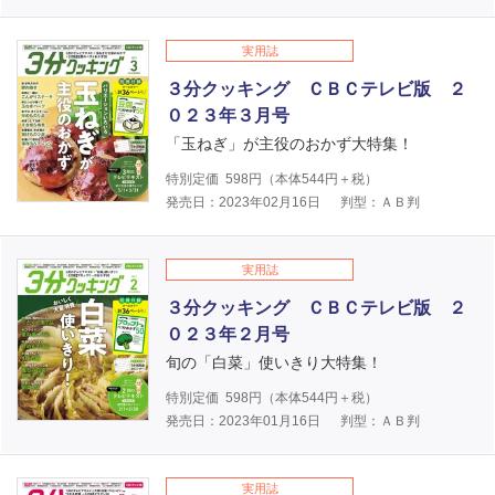
実用誌
３分クッキング ＣＢＣテレビ版 ２
０２３年３月号
「玉ねぎ」が主役のおかず大特集！
特別定価
598
円（本体
544
円＋税）
発売日：2023年02月16日
判型：ＡＢ判
実用誌
３分クッキング ＣＢＣテレビ版 ２
０２３年２月号
旬の「白菜」使いきり大特集！
特別定価
598
円（本体
544
円＋税）
発売日：2023年01月16日
判型：ＡＢ判
実用誌