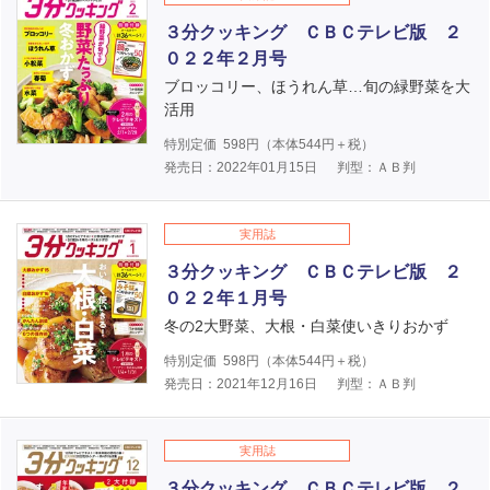
３分クッキング ＣＢＣテレビ版 ２
０２２年２月号
ブロッコリー、ほうれん草…旬の緑野菜を大
活用
特別定価
598
円（本体
544
円＋税）
発売日：2022年01月15日
判型：ＡＢ判
実用誌
３分クッキング ＣＢＣテレビ版 ２
０２２年１月号
冬の2大野菜、大根・白菜使いきりおかず
特別定価
598
円（本体
544
円＋税）
発売日：2021年12月16日
判型：ＡＢ判
実用誌
３分クッキング ＣＢＣテレビ版 ２