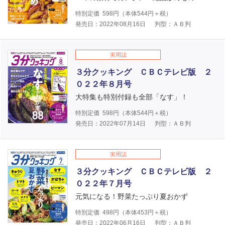
特別定価
598
円（本体
544
円＋税）
発売日：2022年08月16日
判型：ＡＢ判
実用誌
３分クッキング ＣＢＣテレビ版 ２
０２２年８月号
大特集も特別付録も全部「なす」！
特別定価
598
円（本体
544
円＋税）
発売日：2022年07月14日
判型：ＡＢ判
実用誌
３分クッキング ＣＢＣテレビ版 ２
０２２年７月号
元気になる！野菜たっぷり夏おかず
特別定価
498
円（本体
453
円＋税）
発売日：2022年06月16日
判型：ＡＢ判