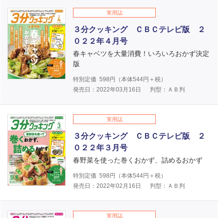
実用誌
３分クッキング ＣＢＣテレビ版 ２
０２２年４月号
春キャベツを大量消費！いろいろおかず決定
版
特別定価
598
円（本体
544
円＋税）
発売日：2022年03月16日
判型：ＡＢ判
実用誌
３分クッキング ＣＢＣテレビ版 ２
０２２年３月号
春野菜を使った巻くおかず、詰めるおかず
特別定価
598
円（本体
544
円＋税）
発売日：2022年02月16日
判型：ＡＢ判
実用誌