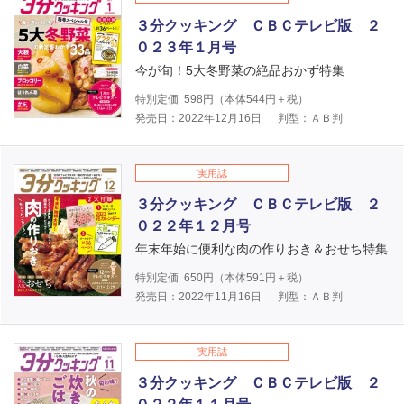
３分クッキング ＣＢＣテレビ版 ２
０２３年１月号
今が旬！5大冬野菜の絶品おかず特集
特別定価
598
円（本体
544
円＋税）
発売日：2022年12月16日
判型：ＡＢ判
実用誌
３分クッキング ＣＢＣテレビ版 ２
０２２年１２月号
年末年始に便利な肉の作りおき＆おせち特集
特別定価
650
円（本体
591
円＋税）
発売日：2022年11月16日
判型：ＡＢ判
実用誌
３分クッキング ＣＢＣテレビ版 ２