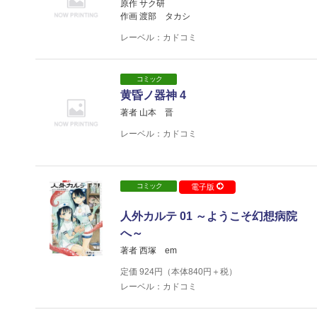
原作 サク研
作画 渡部 タカシ
レーベル：カドコミ
コミック
黄昏ノ器神 4
著者 山本 晋
レーベル：カドコミ
コミック
電子版
人外カルテ 01 ～ようこそ幻想病院
へ～
著者 西塚 em
定価
924
円（本体
840
円＋税）
レーベル：カドコミ