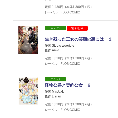
定価
1,430
円（本体
1,300
円＋税）
レーベル：FLOS COMIC
コミック
電子版
生き残った王女の笑顔の裏には １
漫画 Studio wooridle
原作 Amid
定価
1,320
円（本体
1,200
円＋税）
レーベル：FLOS COMIC
コミック
怪物公爵と契約公女 ９
漫画 MinJakk
原作 Liaran
定価
1,320
円（本体
1,200
円＋税）
レーベル：FLOS COMIC