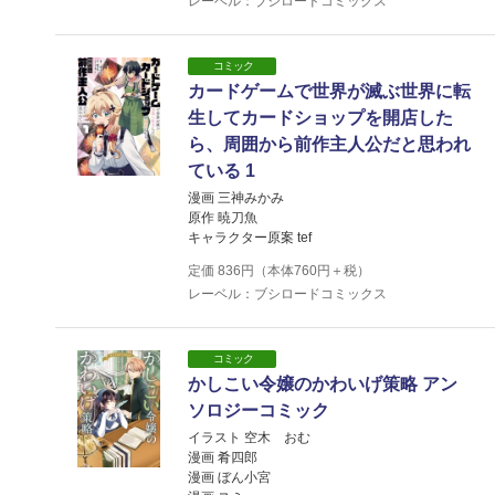
レーベル：ブシロードコミックス
コミック
カードゲームで世界が滅ぶ世界に転
生してカードショップを開店した
ら、周囲から前作主人公だと思われ
ている 1
漫画 三神みかみ
原作 暁刀魚
キャラクター原案 tef
定価
836
円（本体
760
円＋税）
レーベル：ブシロードコミックス
コミック
かしこい令嬢のかわいげ策略 アン
ソロジーコミック
イラスト 空木 おむ
漫画 肴四郎
漫画 ぼん小宮