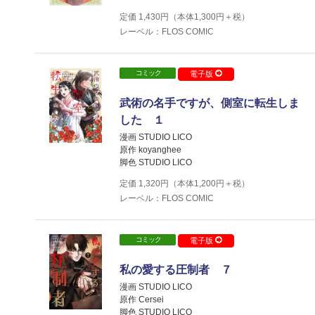
定価
1,430
円（本体
1,300
円＋税）
レーベル：FLOS COMIC
コミック
電子版
武術の名手ですが、側室に転生しま
した １
漫画 STUDIO LICO
原作 koyanghee
脚色 STUDIO LICO
定価
1,320
円（本体
1,200
円＋税）
レーベル：FLOS COMIC
コミック
電子版
私の愛する圧制者 ７
漫画 STUDIO LICO
原作 Cersei
脚色 STUDIO LICO