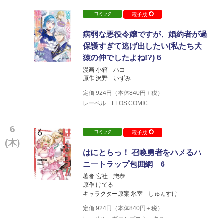
コミック
電子版
病弱な悪役令嬢ですが、婚約者が過
保護すぎて逃げ出したい(私たち犬
猿の仲でしたよね!?) 6
漫画 小箱 ハコ
原作 沢野 いずみ
定価
924
円（本体
840
円＋税）
レーベル：FLOS COMIC
6
コミック
電子版
(木)
はにとらっ！ 召喚勇者をハメるハ
ニートラップ包囲網 6
著者 宮社 惣恭
原作 けてる
キャラクター原案 氷室 しゅんすけ
定価
924
円（本体
840
円＋税）