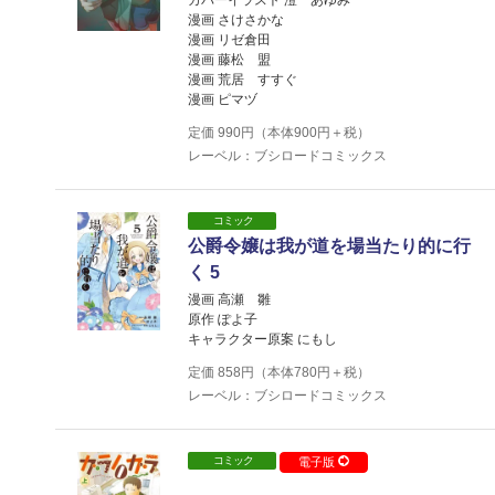
カバーイラスト 澄 あゆみ
漫画 さけさかな
漫画 リゼ倉田
漫画 藤松 盟
漫画 荒居 すすぐ
漫画 ピマヅ
定価
990
円（本体
900
円＋税）
レーベル：ブシロードコミックス
コミック
公爵令嬢は我が道を場当たり的に行
く 5
漫画 高瀬 雛
原作 ぽよ子
キャラクター原案 にもし
定価
858
円（本体
780
円＋税）
レーベル：ブシロードコミックス
コミック
電子版