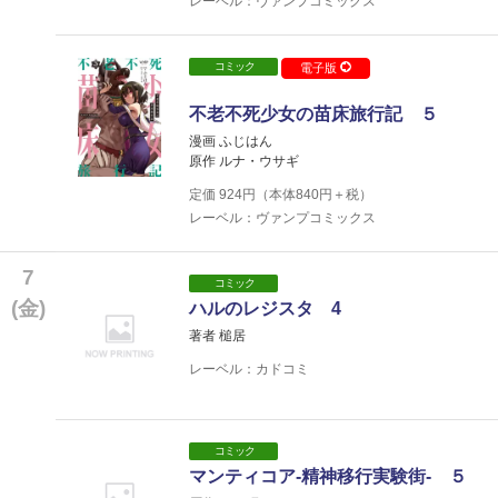
レーベル：ヴァンプコミックス
コミック
電子版
不老不死少女の苗床旅行記 ５
漫画 ふじはん
原作 ルナ・ウサギ
定価
924
円（本体
840
円＋税）
レーベル：ヴァンプコミックス
7
コミック
(金)
ハルのレジスタ 4
著者 槌居
レーベル：カドコミ
コミック
マンティコア-精神移行実験街- ５