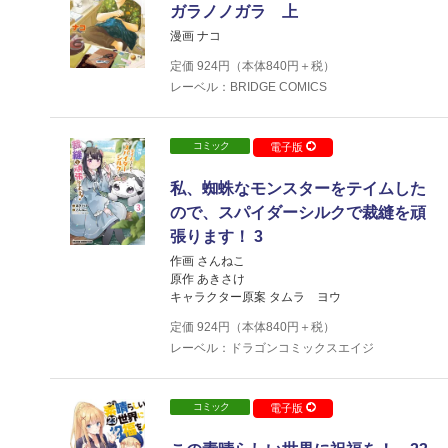
ガラノノガラ 上
漫画 ナコ
定価
924
円（本体
840
円＋税）
レーベル：BRIDGE COMICS
コミック
電子版
私、蜘蛛なモンスターをテイムした
ので、スパイダーシルクで裁縫を頑
張ります！ 3
作画 さんねこ
原作 あきさけ
キャラクター原案 タムラ ヨウ
定価
924
円（本体
840
円＋税）
レーベル：ドラゴンコミックスエイジ
コミック
電子版