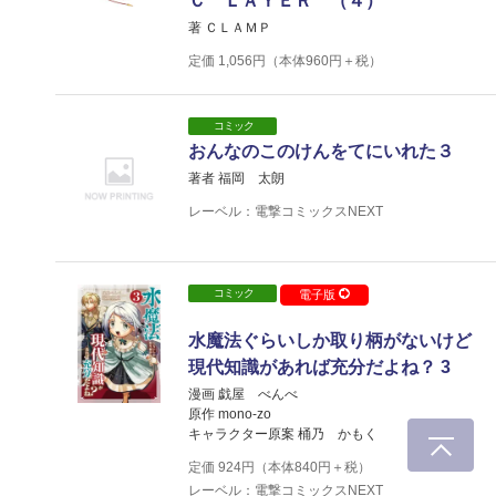
Ｃ ＬＡＹＥＲ （４）
著 ＣＬＡＭＰ
定価
1,056
円（本体
960
円＋税）
コミック
おんなのこのけんをてにいれた３
著者 福岡 太朗
レーベル：電撃コミックスNEXT
コミック
電子版
水魔法ぐらいしか取り柄がないけど
現代知識があれば充分だよね？ 3
漫画 戯屋 べんべ
原作 mono-zo
キャラクター原案 桶乃 かもく
定価
924
円（本体
840
円＋税）
レーベル：電撃コミックスNEXT