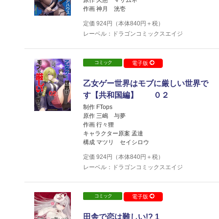
原作 久慈 マサムネ
作画 神月 洸壱
定価
924
円（本体
840
円＋税）
レーベル：ドラゴンコミックスエイジ
コミック
電子版
乙女ゲー世界はモブに厳しい世界で
す【共和国編】 ０２
制作 FTops
原作 三嶋 与夢
作画 行々狸
キャラクター原案 孟達
構成 マツリ セイシロウ
定価
924
円（本体
840
円＋税）
レーベル：ドラゴンコミックスエイジ
コミック
電子版
田舎で恋は難しい!? 1