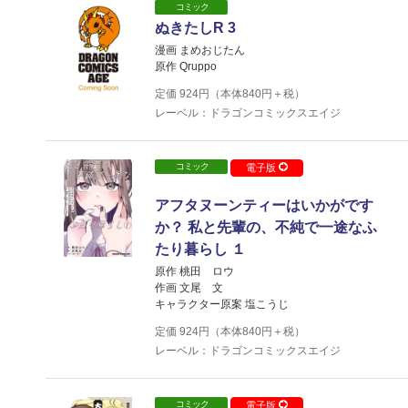
コミック
ぬきたしR 3
漫画 まめおじたん
原作 Qruppo
定価
924
円（本体
840
円＋税）
レーベル：ドラゴンコミックスエイジ
コミック
電子版
アフタヌーンティーはいかがです
か？ 私と先輩の、不純で一途なふ
たり暮らし １
原作 桃田 ロウ
作画 文尾 文
キャラクター原案 塩こうじ
定価
924
円（本体
840
円＋税）
レーベル：ドラゴンコミックスエイジ
コミック
電子版