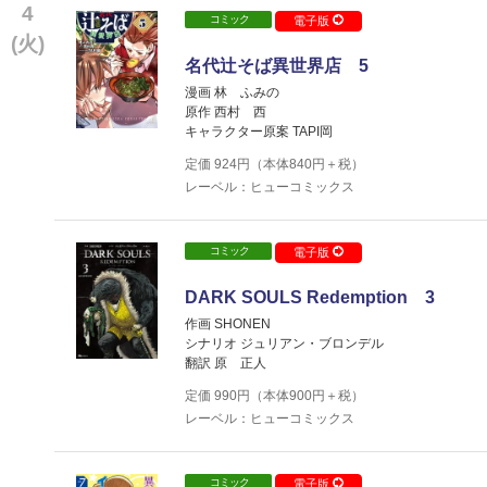
4
コミック
電子版
(火)
名代辻そば異世界店 5
漫画 林 ふみの
原作 西村 西
キャラクター原案 TAPI岡
定価
924
円（本体
840
円＋税）
レーベル：ヒューコミックス
コミック
電子版
DARK SOULS Redemption 3
作画 SHONEN
シナリオ ジュリアン・ブロンデル
翻訳 原 正人
定価
990
円（本体
900
円＋税）
レーベル：ヒューコミックス
コミック
電子版