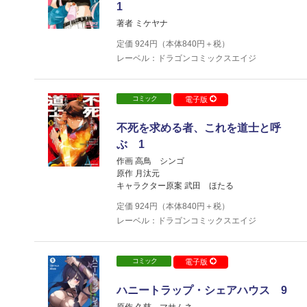
1
著者 ミケヤナ
定価
924
円（本体
840
円＋税）
レーベル：ドラゴンコミックスエイジ
コミック
電子版
不死を求める者、これを道士と呼
ぶ 1
作画 高鳥 シンゴ
原作 月汰元
キャラクター原案 武田 ほたる
定価
924
円（本体
840
円＋税）
レーベル：ドラゴンコミックスエイジ
コミック
電子版
ハニートラップ・シェアハウス 9