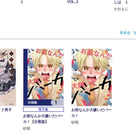
１
VOL.２
しは １
かおもじ
著者名「
電子版
イド男子
お前なんか大嫌いだバー
カ！
お前なんか大嫌いだバー
カ！【分冊版】
砂尾
砂尾