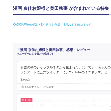
漫画 京佳お嬢様と奥田執事 が含まれている特集
KADOKAWA公式LINEイチオシ作品！8月おすすめコミック
「漫画 京佳お嬢様と奥田執事」感想・レビュー
※ユーザーによる個人の感想です
有吉の壁のシャッフルネタから生まれた、ぱーてぃーちゃんの
ァンアートに公式ツイッターに、YouTubeのミニドラマ、と
わった
4
人がナイス！しています
元ネタを知らなかったら商業少女漫画、知っていたら
何でも良いと思う。ぱーてぃーちゃん全員出演が嬉しかった。