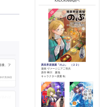
KADOKAWA調べ
1位
異世界居酒屋「のぶ」 （２２）
送後、フ
漫画 ヴァージニア二等兵
原作 蝉川 夏哉
キャラクター原案 転
5年07月29日
2位
3位
があれば