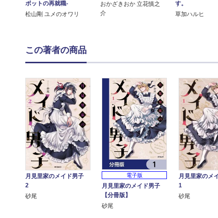
す。
ボットの再就職-
おかざきおか 立花慎之
介
草加ハルヒ
松山剛 ユメのオワリ
この著者の商品
電子版
月見里家のメイド男子
月見里家のメ
2
1
月見里家のメイド男子
【分冊版】
砂尾
砂尾
砂尾