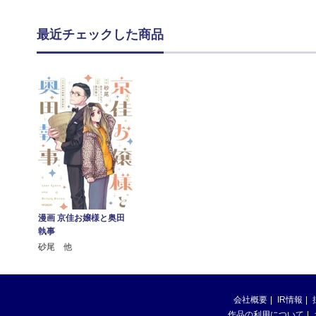
最近チェックした商品
漫画 京佳お嬢様と奥田
執事
砂尾 他
会社概要
IR情報
作品の利用について