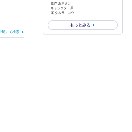
原作 あきさけ
キャラクター原
案 タムラ ヨウ
もっとみる
砂尾」で検索