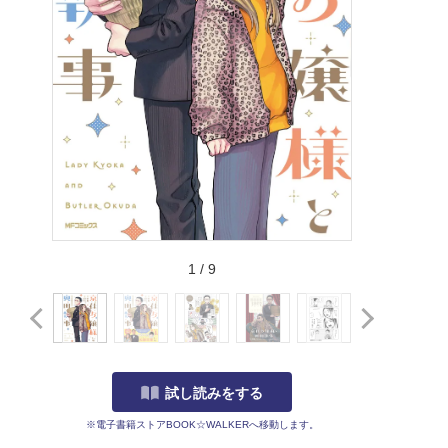
1
/
9
試し読みをする
※電子書籍ストアBOOK☆WALKERへ移動します。