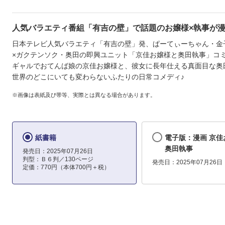
人気バラエティ番組「有吉の壁」で話題のお嬢様×執事が漫
日本テレビ人気バラエティ「有吉の壁」発、ぱーてぃーちゃん・金
×ガクテンソク・奥田の即興ユニット「京佳お嬢様と奥田執事」コミ
ギャルでおてんば娘の京佳お嬢様と、彼女に長年仕える真面目な奥
世界のどこにいても変わらないふたりの日常コメディ♪
※画像は表紙及び帯等、実際とは異なる場合があります。
紙書籍
電子版：漫画 京佳
奥田執事
発売日：2025年07月26日
判型：Ｂ６判／130ページ
発売日：2025年07月26日
定価：770円（本体700円＋税）