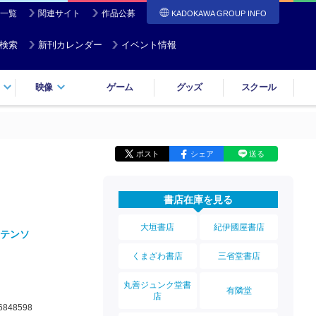
一覧
関連サイト
作品公募
KADOKAWA GROUP INFO
検索
新刊カレンダー
イベント情報
映像
ゲーム
グッズ
スクール
ポスト
シェア
送る
書店在庫を見る
大垣書店
紀伊國屋書店
テンソ
くまざわ書店
三省堂書店
丸善ジュンク堂書
有隣堂
店
6848598