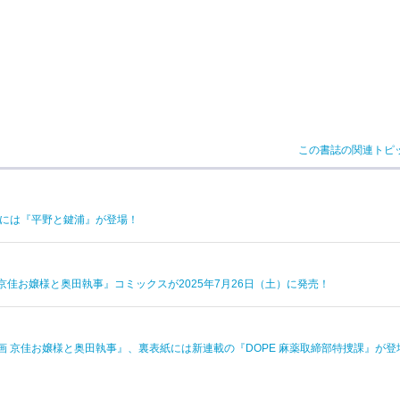
この書誌の関連トピ
表紙には『平野と鍵浦』が登場！
京佳お嬢様と奥田執事』コミックスが2025年7月26日（土）に発売！
漫画 京佳お嬢様と奥田執事』、裏表紙には新連載の『DOPE 麻薬取締部特捜課』が登