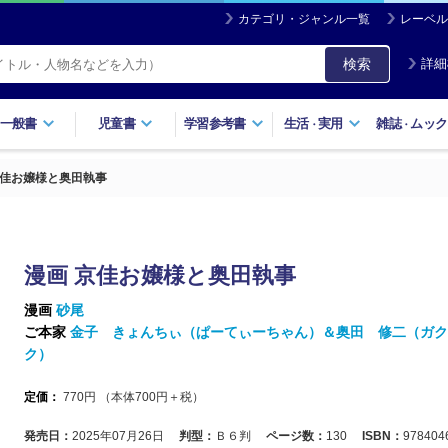
カテゴリ・ジャンル一覧
レーベル
検索
詳細
一般書
児童書
学習参考書
生活
実用
雑誌
ムック
・
・
京佳お嬢様と奥田執事
漫画 京佳お嬢様と奥田執事
漫画
砂尾
ご本家
金子 きょんちぃ（ぱーてぃーちゃん）＆奥田 修二（ガク
ク）
定価：
770
円 （本体
700
円＋税）
発売日：
2025年07月26日
判型：
Ｂ６判
ページ数：
130
ISBN：
978404