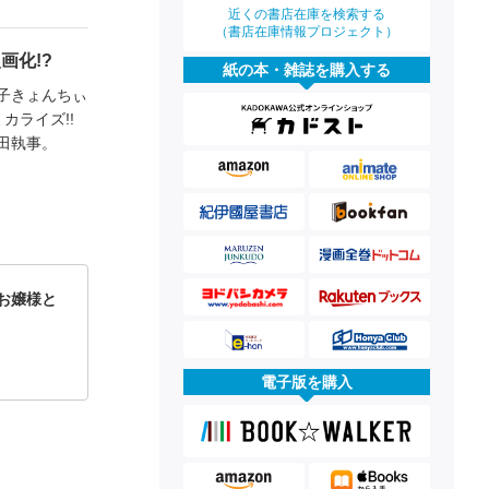
近くの書店在庫を検索する
（書店在庫情報プロジェクト）
画化!?
紙の本・雑誌を購入する
子きょんちぃ
カライズ!!
田執事。
お嬢様と
電子版を購入