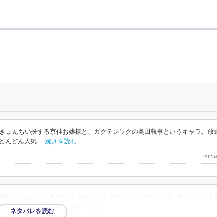
きょんちい扮する京佳お嬢様と、ガクテンソクの奥田執事というキャラ。放
、どんどん人気
…続きを読む
202
完成度の高い二次創作同人漫画という印象。これに関しては、萌えポイント
そして小説化が気にな
…続きを読む