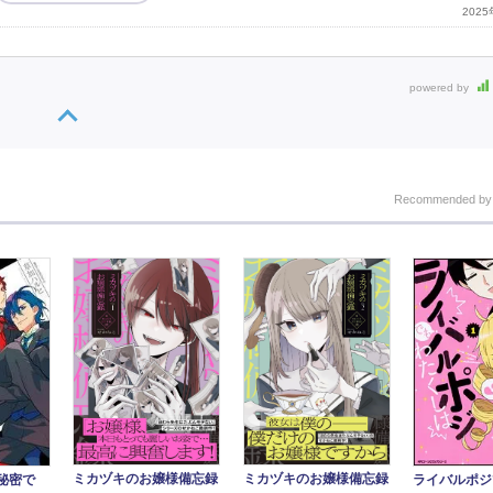
202
powered by
Recommended b
ミカヅキのお嬢様備忘録
ミカヅキのお嬢様備忘録
秘密で
ライバルポジ