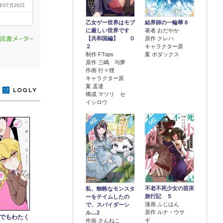
5年07月26日
乙女ゲー世界はモブ
結界師の一輪華 8
に厳しい世界です
著者 おだやか
【共和国編】 ０
原作 クレハ
２
キャラクター原
制作 FTops
案 ボダックス
原作 三嶋 与夢
作画 行々狸
キャラクター原
案 孟達
y
構成 マツリ セ
イシロウ
4位
5位
不老不死少女の苗床
私、蜘蛛なモンスタ
旅行記 ５
ーをテイムしたの
漫画 ふじはん
で、スパイダーシ
原作 ルナ・ウサ
ル…2
でもわたく
ギ
作画 さんねこ