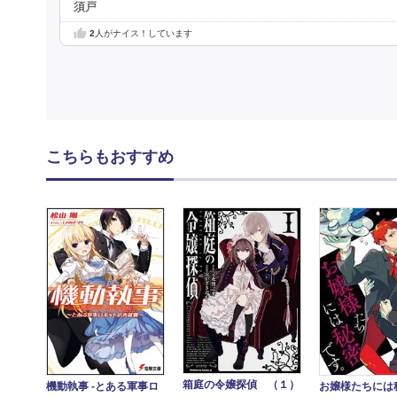
須戸
2
人がナイス！しています
こちらもおすすめ
箱庭の令嬢探偵 （１）
お嬢様たちには
機動執事 -とある軍事ロ