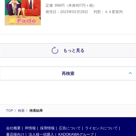
定価
998
円（本体
907
円＋税）
発売日：2023年02月28日
判型：Ａ４変形判
もっと見る
再検索
TOP
検索
検索結果
会社概要
IR情報
採用情報
広告について
ライセンスについて
書店様向け
法人様一括購入
KADOKAWAグループ