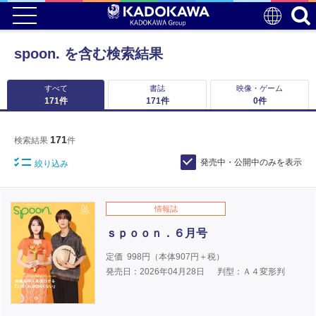
spoon. を含む検索結果
すべて
書誌
映像・ゲーム
171
件
171
件
0
件
171
検索結果
件
発売中・公開中のみを表示
絞り込み
情報誌
ｓｐｏｏｎ．６月号
定価
998
円（本体
907
円＋税）
発売日：2026年04月28日
判型：Ａ４変形判