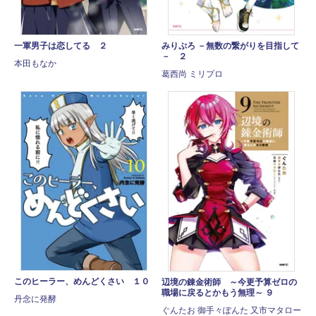
一軍男子は恋してる ２
みりぷろ －無数の繋がりを目指して
－ ２
本田もなか
葛西尚 ミリプロ
このヒーラー、めんどくさい １０
辺境の錬金術師 ～今更予算ゼロの
職場に戻るとかもう無理～ ９
丹念に発酵
ぐんたお 御手々ぽんた 又市マタロー