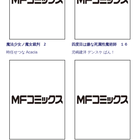
魔法少女ノ魔女裁判 2
四度目は嫌な死属性魔術師 １６
時任せつな Acacia
児嶋建洋 デンスケ ばん！