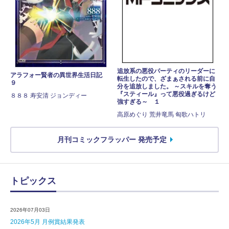
追放系の悪役パーティのリーダーに
アラフォー賢者の異世界生活日記
転生したので、ざまぁされる前に自
９
分を追放しました。 ～スキルを奪う
『スティール』って悪役過ぎるけど
８８８ 寿安清 ジョンディー
強すぎる～ １
高原めぐり 荒井竜馬 匈歌ハトリ
月刊コミックフラッパー 発売予定
トピックス
2026年07月03日
2026年5月 月例賞結果発表