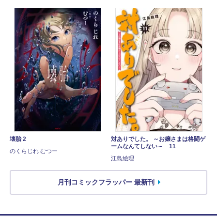
壊胎 2
対ありでした。 ～お嬢さまは格闘ゲ
ームなんてしない～ 11
のくらじれ むつー
江島絵理
月刊コミックフラッパー 最新刊