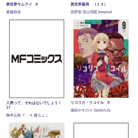
異世界サムライ 8
異世界薬局 （１３）
齋藤勁吾
高野聖 高山理図 keepout
リコリス・リコイル 9
八男って、それはないでしょう！
17
備前やすのり SpiderLily
楠本弘樹 Ｙ．Ａ 藤ちょこ