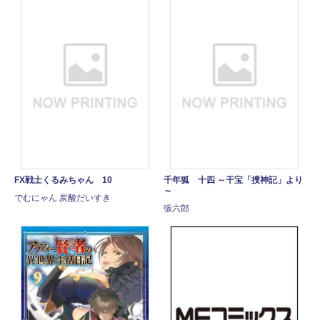
FX戦士くるみちゃん 10
千年狐 十四 ～干宝「捜神記」より
～
でむにゃん 炭酸だいすき
張六郎