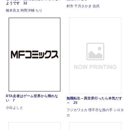
ようです 32
村市 千月さかき 吉武
橋本良太 時野洋輔 ちり
RTA走者はゲーム世界から帰れな
無職転生～異世界行ったら本気だす
い 7
～ 25
小出よしと
フジカワユカ 理不尽な孫の手 シロタ
カ