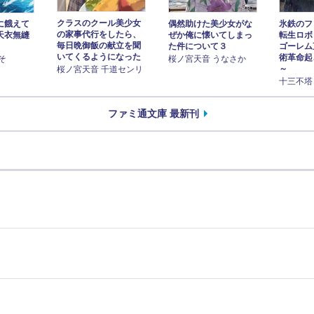
クラスのクール美少女
に餓えて
偶然助けた美少女がな
氷鉄のフ
の家事代行をしたら、
天衣無縫
ぜか俺に懐いてしまっ
転生ロボ
毎日晩御飯の献立を聞
た件について３
ゴーレム
いてくるようになった
術革命起
そ
桜ノ宮天音 うなさか
～
桜ノ宮天音 千道センリ
十三不塔 A
ファミ通文庫 最新刊