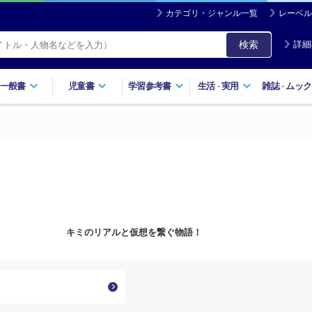
カテゴリ・ジャンル一覧
レーベル
検索
詳細
一般書
児童書
学習参考書
生活
実用
雑誌
ムック
・
・
キミのリアルと仮想を繋ぐ物語！