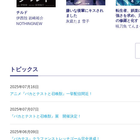
嫌いな後輩にキスされ
転生者、娯楽
チルド
ました
強さを求め、
伊西殻 岩崎裕介
の修羅と化す
灰庭たま 雪子
NOTHINGNEW
暁刀魚 てんま
トピックス
2025年07月16日
アニメ『バカとテストと召喚獣』一挙配信間近！
2025年07月07日
『バカとテストと召喚獣』展 開催決定！
2025年06月09日
『バカテス』クラファンストレッチゴール完全達成！