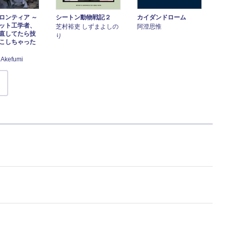
ロンティア ～
シートン動物戦記２
カイダンドローム
ット工学者、
芝村裕吏 しずまよしの
阿澄思惟
直してたら技
り
こしちゃった
kefumi