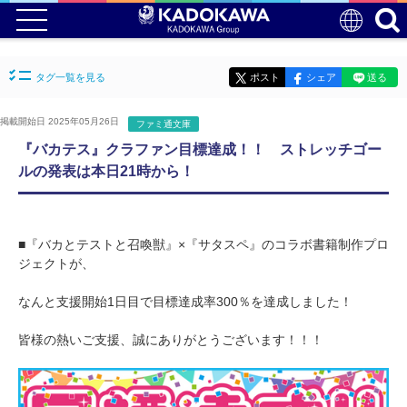
タグ一覧を見る
ポスト
シェア
送る
掲載開始日 2025年05月26日
ファミ通文庫
『バカテス』クラファン目標達成！！ ストレッチゴー
ルの発表は本日21時から！
■『バカとテストと召喚獣』×『サタスペ』のコラボ書籍制作プロ
ジェクトが、
なんと支援開始1日目で目標達成率300％を達成しました！
皆様の熱いご支援、誠にありがとうございます！！！