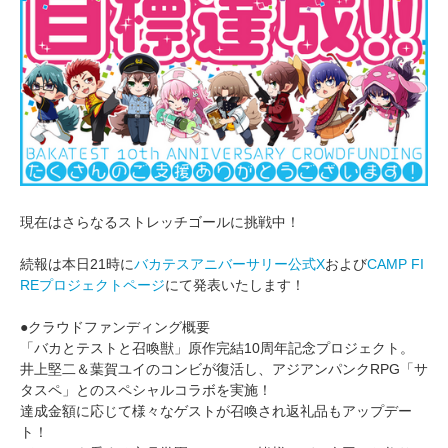
現在はさらなるストレッチゴールに挑戦中！
続報は本日21時に
バカテスアニバーサリー公式X
および
CAMP FI
REプロジェクトページ
にて発表いたします！
●クラウドファンディング概要
「バカとテストと召喚獣」原作完結10周年記念プロジェクト。
井上堅二＆葉賀ユイのコンビが復活し、アジアンパンクRPG「サ
タスペ」とのスペシャルコラボを実施！
達成金額に応じて様々なゲストが召喚され返礼品もアップデー
ト！