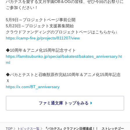
バカテスを愛する文月学園OB＆OGの皆様、ぜひ今回のお祭りに
ご参加ください！
5月9日～プロジェクトページ事前公開
5月23日～プロジェクト支援募集開始
クラウドファンディングのプロジェクトページはこちらから↓
https://camp-fire.jp/projects/811207/view
◆10周年＆アニメ化15周年記念サイト
https://famitsubunko.jp/special/bakatest/bakates_anniversary.ht
ml
◆バカとテストと召喚獣原作完結10周年＆アニメ化15周年記念
Ｘ
https://x.com/BT_anniversary
ファミ通文庫 トップをみる
TOP
トピックス一覧
『バカテス』クラファン目標達成！！ ストレッチゴー