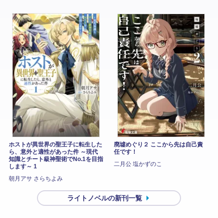
ホストが異世界の聖王子に転生した
廃墟めぐり２ ここから先は自己責
ら、意外と適性があった件 ～現代
任です！
知識とチート級神聖術でNo.1を目指
二月公 塩かずのこ
します～ 1
朝月アサ さらちよみ
ライトノベルの新刊一覧