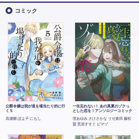
コミック
公爵令嬢は我が道を場当たり的に行
一生忘れない！ あの真夏のゾクっ
く 5
とした恋を！アンソロジーコミック
高瀬雛 ぽよ子 にもし
澄あゆみ さけさかな リゼ倉田 藤松
盟 荒居すすぐ ピマヅ