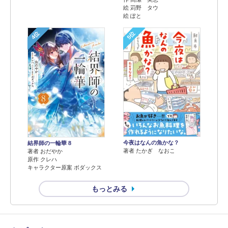
絵 苅野 タウ
絵 ぽと
4位
5位
今夜はなんの魚かな？
結界師の一輪華 8
著者 たかぎ なおこ
著者 おだやか
原作 クレハ
キャラクター原案 ボダックス
もっとみる