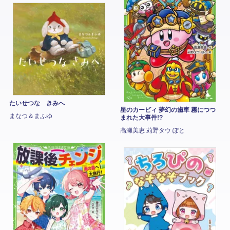
たいせつな きみへ
星のカービィ 夢幻の歯車 霧につつ
まなつ＆まふゆ
まれた大事件!?
高瀬美恵 苅野タウ ぽと