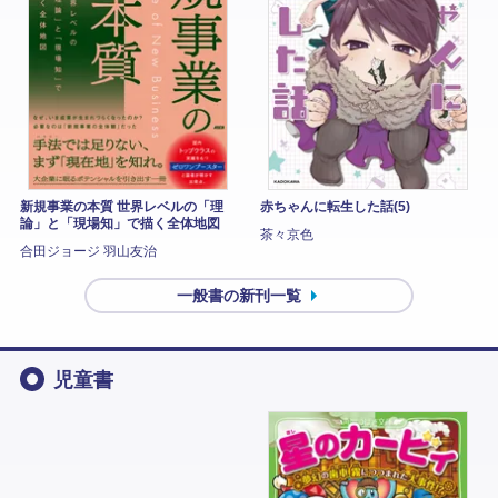
新規事業の本質 世界レベルの「理
赤ちゃんに転生した話(5)
論」と「現場知」で描く全体地図
茶々京色
合田ジョージ 羽山友治
一般書の新刊一覧
児童書