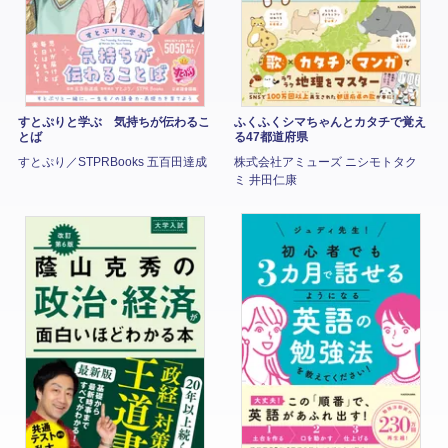
すとぷりと学ぶ 気持ちが伝わるこ
ふくふくシマちゃんとカタチで覚え
とば
る47都道府県
すとぷり／STPRBooks 五百田達成
株式会社アミューズ ニシモトタク
ミ 井田仁康