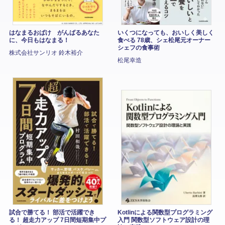
はなまるおばけ がんばるあなた
いくつになっても、おいしく美しく
に、今日もはなまる！
食べる 78歳、シェ松尾元オーナー
シェフの食事術
株式会社サンリオ 鈴木裕介
松尾幸造
試合で勝てる！ 部活で活躍でき
Kotlinによる関数型プログラミング
る！ 超走力アップ 7日間短期集中プ
入門 関数型ソフトウェア設計の理