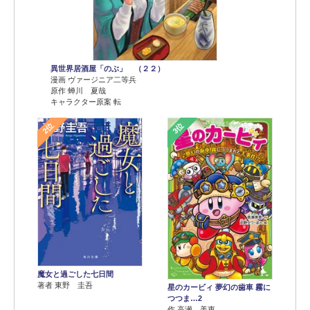
異世界居酒屋「のぶ」 （２２）
漫画 ヴァージニア二等兵
原作 蝉川 夏哉
キャラクター原案 転
2位
3位
魔女と過ごした七日間
著者 東野 圭吾
星のカービィ 夢幻の歯車 霧に
つつま…2
作 高瀬 美恵