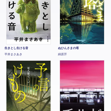
生きとし生ける音
ぬひんさまの塔
平井まさあき
綿原芹