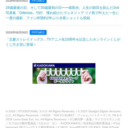
2026年08月06日
PRTIMES
29歳最後の日、そして30歳最初の日ーー椛島光、人生の節目を刻んだ2nd
写真集「Ortensia」刊行 憧れ続けたヴェネツィア リド島で叶えた一生に
一度の撮影…ファン待望約2年ぶり水着ショットも収録
2026年08月06日
PRTIMES
「文豪ストレイドッグス」TVアニメ化10周年を記念したオンラインくじが
くじ引き堂に登場！
© 2026 / STUDIOCANAL S.A.S. All Rights Reserved. / © 2025 Starlight Digital Ventures,
LLC. All Rights Reserved. / ©2026「TOKYO BURST」フィルムパートナーズ / ®, TM & ©
2026 Lions Gate Ent. Inc. All Rights Reserved. / ©三嶋与夢・孟達／マイクロマガジン社
／モブせか2製作委員会 / ©カルロ・ゼン・KADOKAWA刊／幼女戦記2製作委員会 / ©Yuji
Iwahara/LDF/クレバテスⅡ製作委員会 / © 3B2S, Yuns(REDICE STUDIO), SAN.G/Tomb