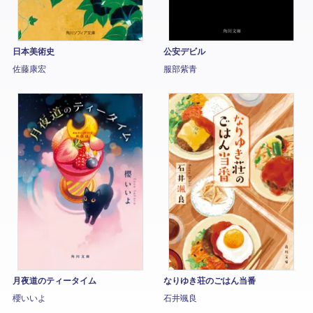
日本美術史
公安デビル
佐藤康宏
服部紫青
月夜道のティータイム
なりゆき荘のごはん当番
櫻いいよ
石井颯良