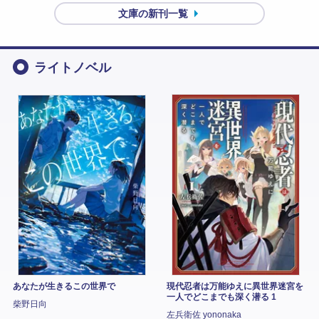
文庫の新刊一覧
ライトノベル
あなたが生きるこの世界で
現代忍者は万能ゆえに異世界迷宮を
一人でどこまでも深く潜る 1
柴野日向
左兵衛佐 yononaka