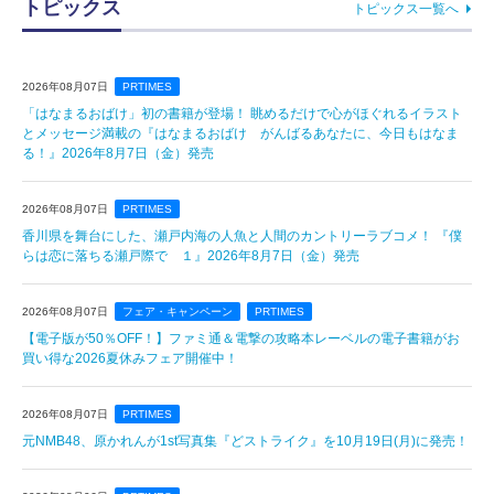
トピックス
トピックス一覧へ
2026年08月07日
PRTIMES
「はなまるおばけ」初の書籍が登場！ 眺めるだけで心がほぐれるイラスト
とメッセージ満載の『はなまるおばけ がんばるあなたに、今日もはなま
る！』2026年8月7日（金）発売
2026年08月07日
PRTIMES
香川県を舞台にした、瀬戸内海の人魚と人間のカントリーラブコメ！ 『僕
らは恋に落ちる瀬戸際で １』2026年8月7日（金）発売
2026年08月07日
フェア・キャンペーン
PRTIMES
【電子版が50％OFF！】ファミ通＆電撃の攻略本レーベルの電子書籍がお
買い得な2026夏休みフェア開催中！
2026年08月07日
PRTIMES
元NMB48、原かれんが1st写真集『どストライク』を10月19日(月)に発売！