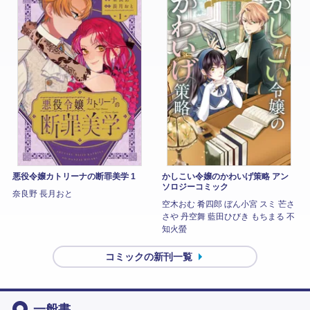
悪役令嬢カトリーナの断罪美学 1
かしこい令嬢のかわいげ策略 アン
ソロジーコミック
奈良野 長月おと
空木おむ 肴四郎 ぼん小宮 スミ 芒さ
さや 丹空舞 藍田ひびき もちまる 不
知火螢
コミックの新刊一覧
一般書