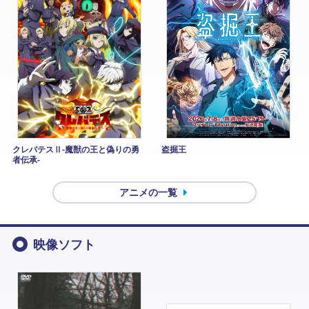
クレバテスⅡ-魔獣の王と偽りの勇
盗掘王
者伝承-
アニメの一覧
映像ソフト