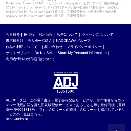
Raider King Partners / ©2024「ミッシング・チャイルド・ビデオテープ」製作委員会 /
©2024「ミッシング・チャイルド・ビデオテープ」製作委員会 / ©長月達平・株式会社
KADOKAWA 刊／Re:ゼロから始める異世界生活4製作委員会 / ©長月達平・株式会社
KADOKAWA 刊／Re:ゼロから始める異世界生活4製作委員会
会社概要
IR情報
採用情報
広告について
ライセンスについて
書店様向け
法人様一括購入
KADOKAWAグループ
作品の利用について
お問い合わせ
プライバシーポリシー
サイトポリシー
Do Not Sell or Share My Personal Information
利用者情報の外部送信について
ABJマークは、この電子書店・電子書籍配信サービスが、著作権者からコン
テンツ使用許諾を得た正規版配信サービスであることを示す登録商標（登録
番号 第6091713号）です。ABJマークの詳細、ABJマークを掲示しているサ
ービスの一覧はこちら。
https://aebs.or.jp/