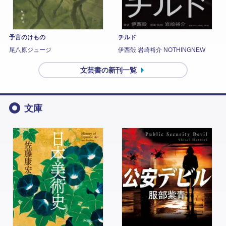
予言のけもの
チルド
尾八原ジュージ
伊西殻 岩崎裕介 NOTHINGNEW
文芸書の新刊一覧
文庫