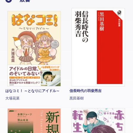
はなコミ！ ～となりにアイドル～
信長時代の羽柴秀吉
大場花菜
黒田基樹