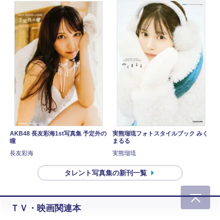
AKB48 長友彩海1st写真集 予定外の
実熊瑠琉フォトスタイルブック みく
瞳
まるる
長友彩海
実熊瑠琉
タレント写真集の新刊一覧
ＴＶ・映画関連本