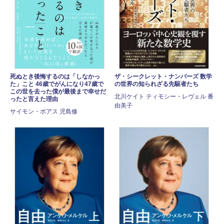
死ぬとき後悔するのは「しなかっ
ザ・シークレット・ナンバーズ 数学
た」こと 46歳でがんになり47歳で
の世界の知られざる先駆者たち
この世を去った僕が最後まで幸せだ
北川ケイト ティモシー・レヴェル 番
ったと言えた理由
由美子
サイモン・ボアス 児島修