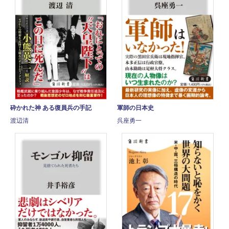
砕かれた神 ある復員兵の手記
軍師の日本史
渡辺清
呉座勇一