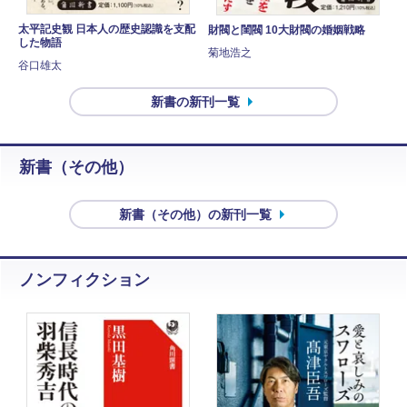
太平記史観 日本人の歴史認識を支配
財閥と閨閥 10大財閥の婚姻戦略
した物語
菊地浩之
谷口雄太
新書の新刊一覧
新書（その他）
新書（その他）の新刊一覧
ノンフィクション