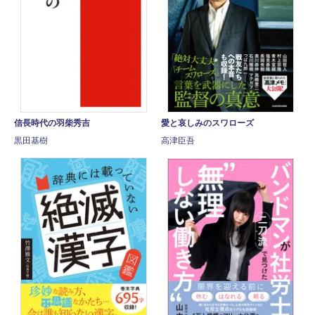
信長時代の羽柴秀吉
愛と哀しみのスワローズ
黒田基樹
高津臣吾