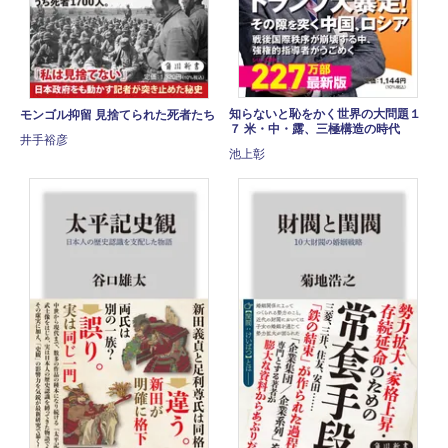
知らないと恥をかく世界の大問題１
モンゴル抑留 見捨てられた死者たち
７ 米・中・露、三極構造の時代
井手裕彦
池上彰