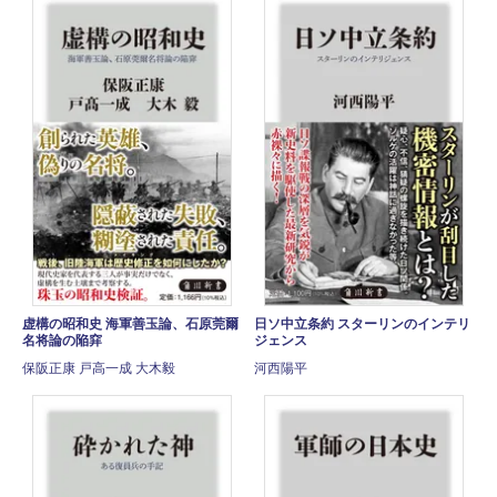
虚構の昭和史 海軍善玉論、石原莞爾
日ソ中立条約 スターリンのインテリ
名将論の陥穽
ジェンス
保阪正康 戸高一成 大木毅
河西陽平