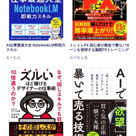
AI仕事最速大全 NotebookLM即戦力
トレトレFX 初心者が最短で勝ちパタ
スキル
ーンを習得する脳筋FXトレーニング
えーたん
ユーちぇる