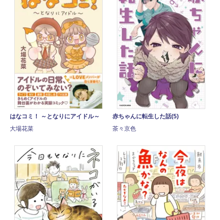
はなコミ！ ～となりにアイドル～
赤ちゃんに転生した話(5)
大場花菜
茶々京色