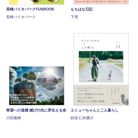
長崎バイオパークFUNBOOK
もちはな日記
長崎バイオパーク
下僕
希望への道標 滅びの先に芽生える命
エミューちゃんと二人暮らし
川田雅輝
砂漠 仁科勝介