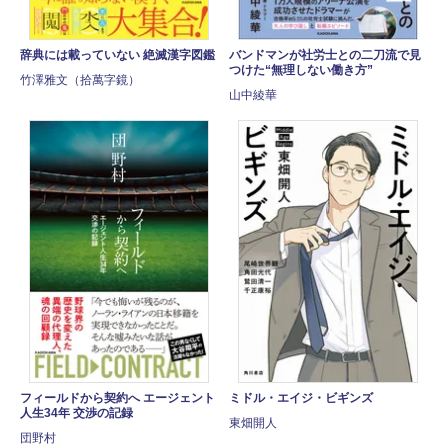
辞典には載っていない 絶滅漢字図鑑
バンドマンが社労士との二刀流で見
つけた“無理しない働き方”
竹澤雅文（拾萬字鏡）
山中綾華
フィールドから契約へ エージェント
ミドル・エイジ・ビギンズ
人生34年 交渉の記録
東畑開人
団野村