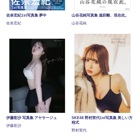
佐奈宏紀1st写真集 夢中
山谷花純写真集 遠距離、現在此。
佐奈宏紀
山谷花純
伊藤彩沙 写真集 アヤサージュ
SKE48 野村実代1st写真集 美しい方
程式
伊藤彩沙
野村実代