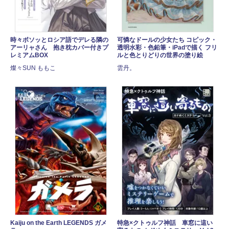
時々ボソッとロシア語でデレる隣の
可憐なドールの少女たち コピック・
アーリャさん 抱き枕カバー付きプ
透明水彩・色鉛筆・iPadで描く フリ
レミアムBOX
ルと色とりどりの世界の塗り絵
燦々SUN ももこ
雲丹。
Kaiju on the Earth LEGENDS ガメ
特急×クトゥルフ神話 車窓に這い