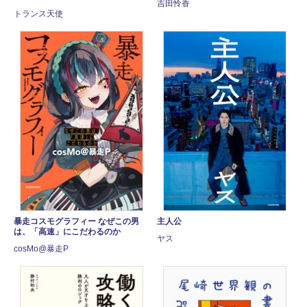
吉田怜香
トランス天使
暴走コスモグラフィー なぜこの男
主人公
は、「高速」にこだわるのか
ヤス
cosMo@暴走P