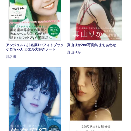
アンジュルム川名凛1stフォトブック
真山りか2nd写真集 まちあわせ
ケロちゃん カエル大好きノート
真山りか
川名凜