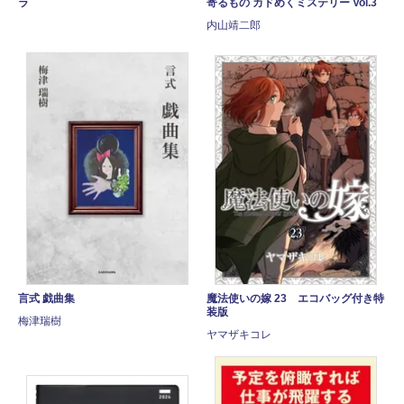
ラ
寄るもの カドめくミステリー Vol.3
内山靖二郎
言式 戯曲集
魔法使いの嫁 23 エコバッグ付き特
装版
梅津瑞樹
ヤマザキコレ