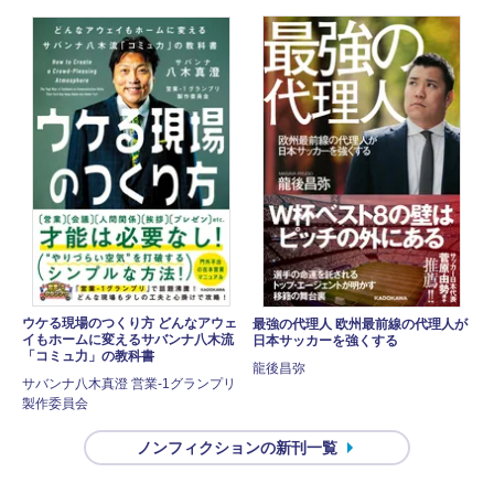
ウケる現場のつくり方 どんなアウェ
最強の代理人 欧州最前線の代理人が
イもホームに変えるサバンナ八木流
日本サッカーを強くする
「コミュ力」の教科書
龍後昌弥
サバンナ八木真澄 営業-1グランプリ
製作委員会
ノンフィクションの新刊一覧