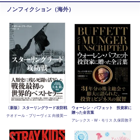
ノンフィクション（海外）
〔新版〕 スターリングラード攻防戦
ウォーレン・バフェット 投資家に
贈った全言葉
テオドール・プリーヴィエ 向後英一
アレックス・W・モリス 久保田敦子