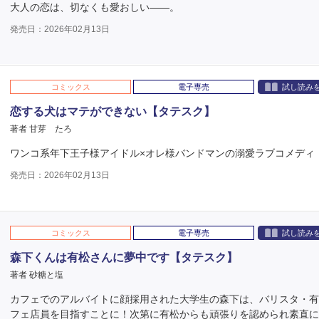
大人の恋は、切なくも愛おしい――。
発売日：2026年02月13日
コミックス
電子専売
試し読み
恋する犬はマテができない【タテスク】
著者 甘芽 たろ
ワンコ系年下王子様アイドル×オレ様バンドマンの溺愛ラブコメディ
発売日：2026年02月13日
コミックス
電子専売
試し読み
森下くんは有松さんに夢中です【タテスク】
著者 砂糖と塩
カフェでのアルバイトに顔採用された大学生の森下は、バリスタ・
フェ店員を目指すことに！次第に有松からも頑張りを認められ素直