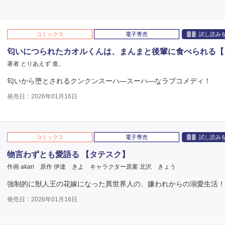
コミックス
電子専売
試し読み
匂いにつられたカオルくんは、まんまと後輩に食べられる【
著者 とりあえず 進。
匂いから堕とされるクンクンスーハ―スーハ―なラブコメディ！
発売日：2026年01月16日
コミックス
電子専売
試し読み
物言わずとも愛語る 【タテスク】
作画 akari
原作 伊達 きよ
キャラクター原案 北沢 きょう
強制的に獣人王の花嫁になった異世界人の、嫌われからの溺愛生活！
発売日：2026年01月16日