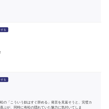
をする
！
をする
有松の「こういう奴はすぐ辞める」発言を見返そうと、完璧カ
に喜ぶが、同時に有松の隠れていた魅力に気付いてしま