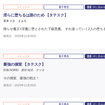
コミックス
電子専売
試し読み
淫らに堕ちるは誰のため 【タテスク】
著者 土左 まぁる
拗らせ魔王×淫魔に堕とされた下級悪魔。 すれ違っていく2人の堕ち
発売日：2025年12月26日
コミックス
電子専売
試し読み
最強の側室 【タテスク】
作画 NOREI
原作 松沢 ナツオ
その側室、最強の戦士！
発売日：2025年12月26日
コミックス
電子専売
試し読み