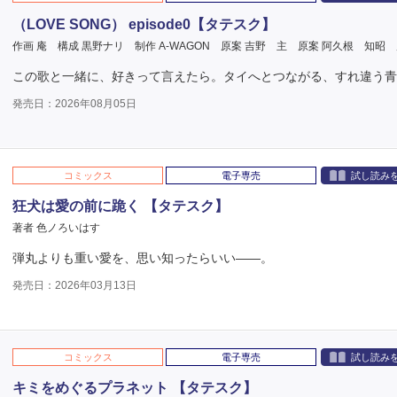
（LOVE SONG） episode0【タテスク】
作画 庵
構成 黒野ナリ
制作 A-WAGON
原案 吉野 主
原案 阿久根 知昭
この歌と一緒に、好きって言えたら。タイへとつながる、すれ違う青
発売日：2026年08月05日
コミックス
電子専売
試し読み
狂犬は愛の前に跪く 【タテスク】
著者 色ノろいはす
弾丸よりも重い愛を、思い知ったらいい――。
発売日：2026年03月13日
コミックス
電子専売
試し読み
キミをめぐるプラネット 【タテスク】