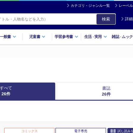
カテゴリ・ジャンル一覧
レーベル
検索
詳細
一般書
児童書
学習参考書
生活
実用
雑誌
ムック
・
・
すべて
書誌
26
件
26
件
コミックス
電子専売
試し読み