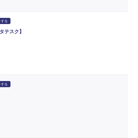
をする
タテスク】
をする