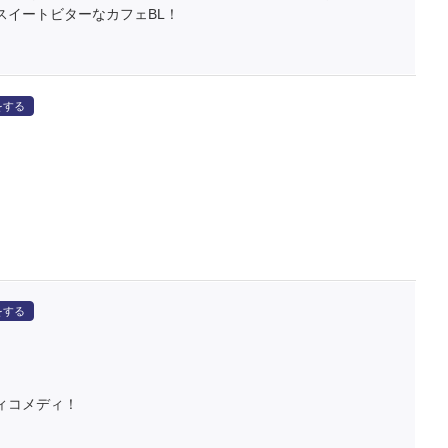
スイートビターなカフェBL！
をする
をする
ィコメディ！