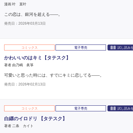
漫画 叶 直叶
この恋は、銀河を超える――。
発売日：2026年03月13日
コミックス
電子専売
試し読み
かわいいのはキミ【タテスク】
著者 由乃嶋 眞箏
可愛いと思った時には、すでにキミに恋してる――。
発売日：2026年02月13日
コミックス
電子専売
試し読み
白縹のイロドリ 【タテスク】
著者 二条 カイト