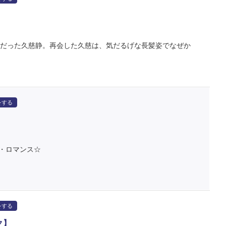
ルだった久慈静。再会した久慈は、気だるげな長髪姿でなぜか
をする
ブ・ロマンス☆
をする
ク】