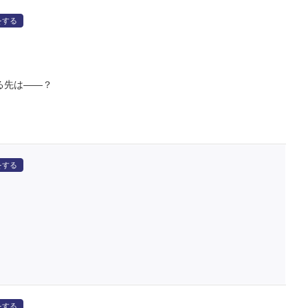
をする
る先は――？
をする
をする