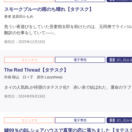
スモークブルーの雨のち晴れ【タテスク】
著者 波真田かもめ
危うい夜遊びをしていた吾妻朔太郎を助けたのは、元同僚でライバ
翻訳の仕事をしていて――。
発売日：2025年12月16日
コミックス
電子専売
試し読み
The Red Thread【タテスク】
作画 晴山 日々子
原作 Lazysheep
タイの人気BLが待望のタテスク化!! 赤い糸で結ばれた、運命のラ
発売日：2024年09月19日
コミックス
電子専売
試し読み
嘘99％のBLシェアハウスで真実の恋に落ちました【タテス