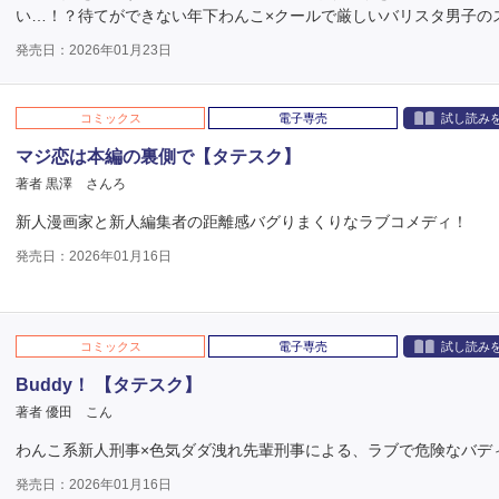
い…！？待てができない年下わんこ×クールで厳しいバリスタ男子の
発売日：2026年01月23日
コミックス
電子専売
試し読み
マジ恋は本編の裏側で【タテスク】
著者 黒澤 さんろ
新人漫画家と新人編集者の距離感バグりまくりなラブコメディ！
発売日：2026年01月16日
コミックス
電子専売
試し読み
Buddy！ 【タテスク】
著者 優田 こん
わんこ系新人刑事×色気ダダ洩れ先輩刑事による、ラブで危険なバデ
発売日：2026年01月16日