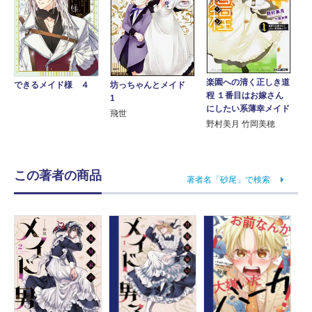
楽園への清く正しき道
坊っちゃんとメイド
できるメイド様 ４
程 １番目はお嫁さん
1
にしたい系薄幸メイド
飛世
野村美月 竹岡美穂
この著者の商品
著者名「砂尾」で検索