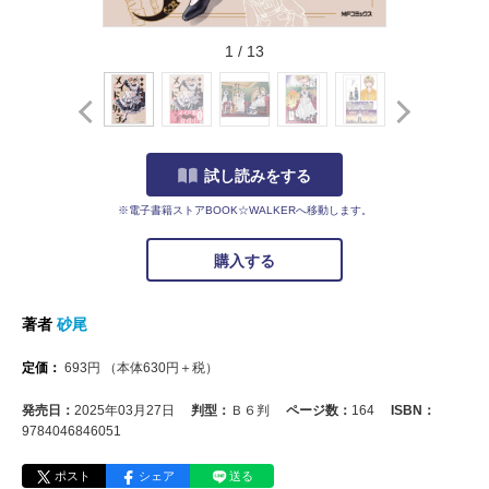
1
/
13
試し読みをする
※電子書籍ストアBOOK☆WALKERへ移動します。
購入する
著者
砂尾
定価：
693
円
（本体
630
円＋税）
発売日：
2025年03月27日
判型：
Ｂ６判
ページ数：
164
ISBN：
9784046846051
ポスト
シェア
送る