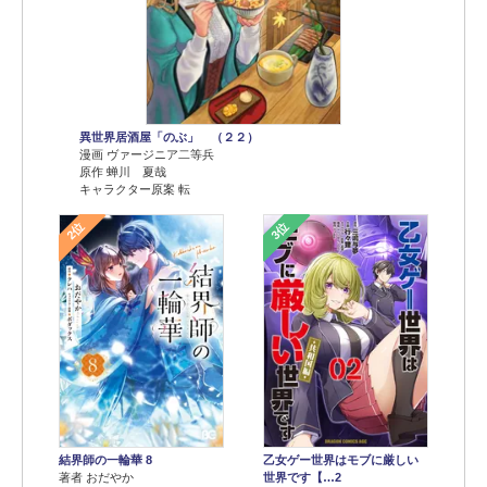
異世界居酒屋「のぶ」 （２２）
漫画 ヴァージニア二等兵
原作 蝉川 夏哉
キャラクター原案 転
2位
3位
結界師の一輪華 8
乙女ゲー世界はモブに厳しい
著者 おだやか
世界です【…2