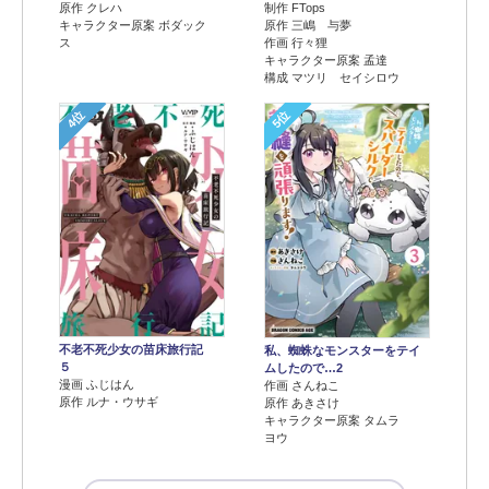
原作 クレハ
制作 FTops
キャラクター原案 ボダック
原作 三嶋 与夢
ス
作画 行々狸
キャラクター原案 孟達
構成 マツリ セイシロウ
4位
5位
不老不死少女の苗床旅行記
私、蜘蛛なモンスターをテイ
５
ムしたので…2
漫画 ふじはん
作画 さんねこ
原作 ルナ・ウサギ
原作 あきさけ
キャラクター原案 タムラ
ヨウ