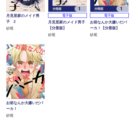
電子版
電子版
月見里家のメイド男
子 2
月見里家のメイド男子
お前なんか大嫌いだバ
【分冊版】
ーカ！【分冊版】
砂尾
砂尾
砂尾
お前なんか大嫌いだバ
ーカ！
砂尾