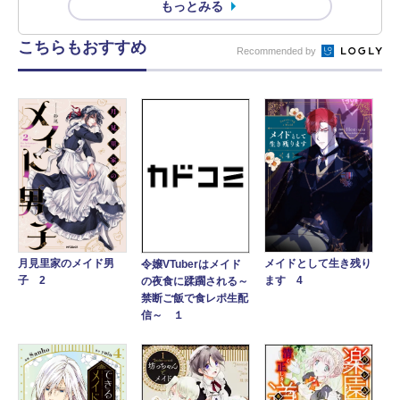
もっとみる
こちらもおすすめ
Recommended by
メイドとして生き残り
月見里家のメイド男
令嬢VTuberはメイド
ます 4
子 2
の夜食に蹂躙される～
禁断ご飯で食レポ生配
信～ １