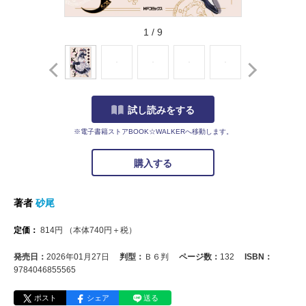
1
/
9
試し読みをする
※電子書籍ストアBOOK☆WALKERへ移動します。
購入する
著者
砂尾
定価：
814
円
（本体
740
円＋税）
発売日：
2026年01月27日
判型：
Ｂ６判
ページ数：
132
ISBN：
9784046855565
ポスト
シェア
送る