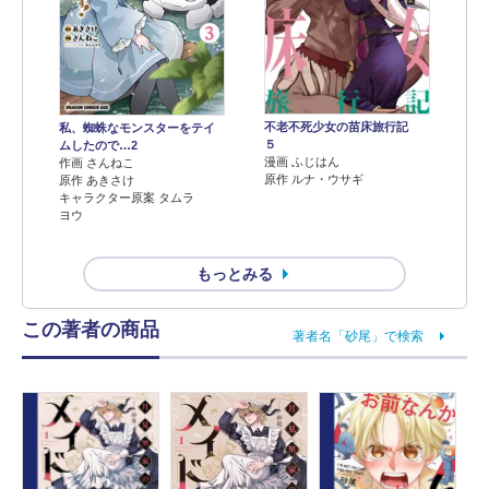
不老不死少女の苗床旅行記
私、蜘蛛なモンスターをテイ
５
ムしたので…2
漫画 ふじはん
作画 さんねこ
原作 ルナ・ウサギ
原作 あきさけ
キャラクター原案 タムラ
ヨウ
もっとみる
この著者の商品
著者名「砂尾」で検索