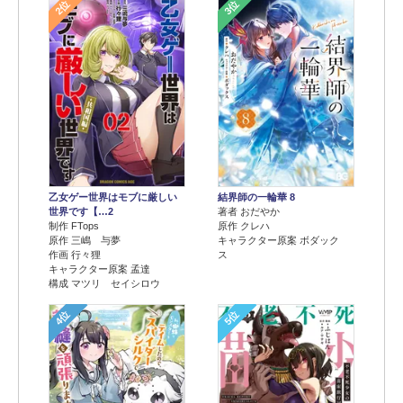
2位
3位
乙女ゲー世界はモブに厳しい
結界師の一輪華 8
世界です【…2
著者 おだやか
制作 FTops
原作 クレハ
原作 三嶋 与夢
キャラクター原案 ボダック
作画 行々狸
ス
キャラクター原案 孟達
構成 マツリ セイシロウ
4位
5位