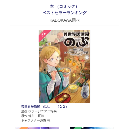
本 （コミック）
ベストセラーランキング
KADOKAWA調べ
1位
異世界居酒屋「のぶ」 （２２）
漫画 ヴァージニア二等兵
原作 蝉川 夏哉
キャラクター原案 転