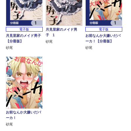
電子版
電子版
月見里家のメイド男
子 1
月見里家のメイド男子
お前なんか大嫌いだバ
【分冊版】
ーカ！【分冊版】
砂尾
砂尾
砂尾
お前なんか大嫌いだバ
ーカ！
砂尾