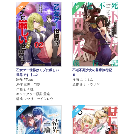
2位
3位
乙女ゲー世界はモブに厳しい
不老不死少女の苗床旅行記
世界です【…2
５
制作 FTops
漫画 ふじはん
原作 三嶋 与夢
原作 ルナ・ウサギ
作画 行々狸
キャラクター原案 孟達
構成 マツリ セイシロウ
4位
5位