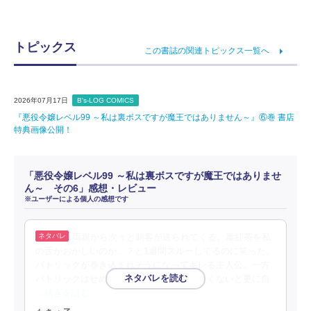
トピックス
この書誌の関連トピックス一覧へ
2026年07月17日
B's-LOG COMICS
『悪役令嬢レベル99 ～私は裏ボスですが魔王ではありません～』⑥巻 書店
特典画像公開！
「悪役令嬢レベル99 ～私は裏ボスですが魔王ではありませ
ん～ その6」感想・レビュー
※ユーザーによる個人の感想です
両親から次々と刺客が送られてくる。毒紅茶を私
の舌がおかしいのか…？と1週間スルーしてるのに笑った。
パトリックが巻き込まれそうになってキレる主人公。一方
パトリックはせめて足手まといにはなりたくないと更に自
…続きを読む