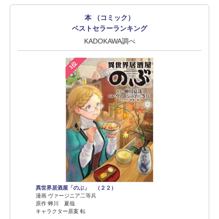
本 （コミック）
ベストセラーランキング
KADOKAWA調べ
1位
異世界居酒屋「のぶ」 （２２）
漫画 ヴァージニア二等兵
原作 蝉川 夏哉
キャラクター原案 転