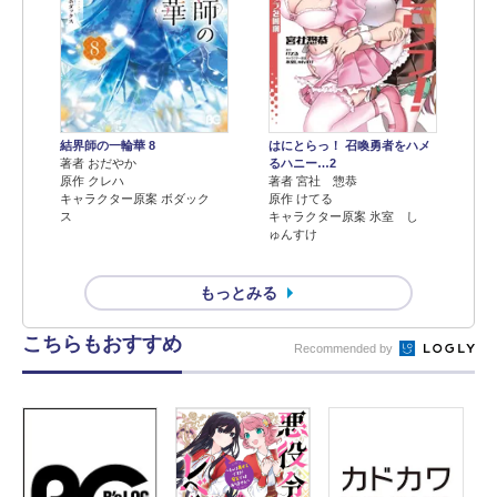
結界師の一輪華 8
はにとらっ！ 召喚勇者をハメ
著者 おだやか
るハニー…2
原作 クレハ
著者 宮社 惣恭
キャラクター原案 ボダック
原作 けてる
ス
キャラクター原案 氷室 し
ゅんすけ
もっとみる
こちらもおすすめ
Recommended by