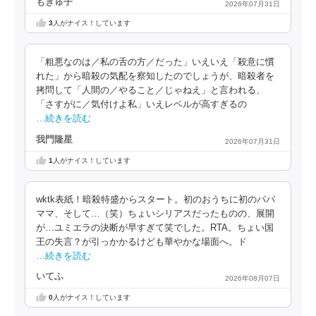
もきゅ子
2026年07月31日
3
人がナイス！しています
「粗悪なのは／私の舌の方／だった」いえいえ「殺意に慣
れた」から暗殺の気配を察知したのでしょうが、暗殺者を
拷問して「人間の／やること／じゃねえ」と言われる、
「さすがに／気付けよ私」いえレベルが高すぎるの
…続きを読む
我門隆星
2026年07月31日
1
人がナイス！しています
wktk表紙！暗殺特盛からスタート。初のおうちに初のパパ
ママ、そして…（笑）ちょいシリアスだったものの、展開
が…ユミエラの決断が早すぎて笑でした。RTA。ちょい国
王の失言？が引っかかるけども華やかな場面へ。ド
…続きを読む
いてふ
2026年08月07日
0
人がナイス！しています