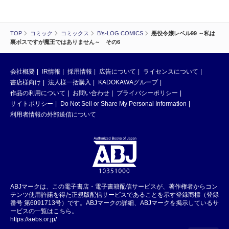
TOP
コミック
コミックス
B's-LOG COMICS
悪役令嬢レベル99 ～私は
裏ボスですが魔王ではありません～ その6
会社概要
IR情報
採用情報
広告について
ライセンスについて
書店様向け
法人様一括購入
KADOKAWAグループ
作品の利用について
お問い合わせ
プライバシーポリシー
サイトポリシー
Do Not Sell or Share My Personal Information
利用者情報の外部送信について
ABJマークは、この電子書店・電子書籍配信サービスが、著作権者からコン
テンツ使用許諾を得た正規版配信サービスであることを示す登録商標（登録
番号 第6091713号）です。ABJマークの詳細、ABJマークを掲示しているサ
ービスの一覧はこちら。
https://aebs.or.jp/