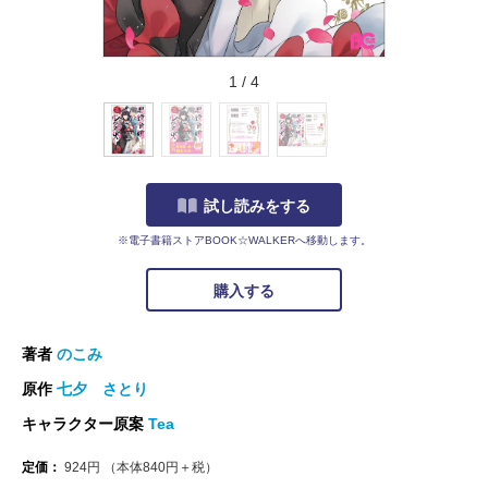
1
/
4
試し読みをする
※電子書籍ストアBOOK☆WALKERへ移動します。
購入する
著者
のこみ
原作
七夕 さとり
キャラクター原案
Tea
定価：
924
円
（本体
840
円＋税）