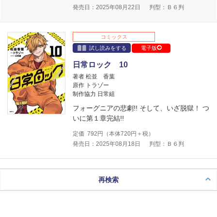
発売日：2025年08月22日
判型：Ｂ６判
コミックス
試し読みをする
電子版
日常ロック 10
著者 松並 香葉
原作 トラゾー
制作協力 日常組
フォーグニアの悲劇!! そして、いざ脱獄！ つ
いに第１章完結!!
定価
792
円（本体
720
円＋税）
発売日：2025年08月18日
判型：Ｂ６判
再検索