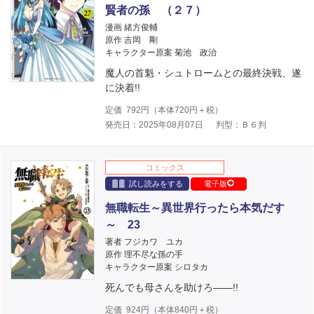
賢者の孫 （２７）
漫画 緒方俊輔
原作 吉岡 剛
キャラクター原案 菊池 政治
魔人の首魁・シュトロームとの最終決戦、遂
に決着!!
定価
792
円（本体
720
円＋税）
発売日：2025年08月07日
判型：Ｂ６判
コミックス
試し読みをする
電子版
無職転生～異世界行ったら本気だす
～ 23
著者 フジカワ ユカ
原作 理不尽な孫の手
キャラクター原案 シロタカ
死んでも母さんを助けろ――!!
定価
924
円（本体
840
円＋税）