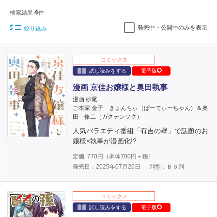
4
検索結果
件
発売中・公開中のみを表示
絞り込み
コミックス
試し読みをする
電子版
漫画 京佳お嬢様と奥田執事
漫画 砂尾
ご本家 金子 きょんちぃ（ぱーてぃーちゃん）＆奥
田 修二（ガクテンソク）
人気バラエティ番組「有吉の壁」で話題のお
嬢様×執事が漫画化!?
定価
770
円（本体
700
円＋税）
発売日：2025年07月26日
判型：Ｂ６判
コミックス
試し読みをする
電子版